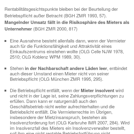
Rentabilitätsgesichtspunkte bleiben bei der Beurteilung der
Betriebspflicht außer Betracht (BGH ZMR 1993, 57).
Mangelnder Umsatz fällt in die Risikosphäre des Mieters als
Unternehmer
(BGH ZMR 2000, 817)
Eine Ausnahme besteht allenfalls dann, wenn der Vermieter
auch für die Funktionsfähigkeit und Attraktivität eines
Einkaufszentrums einstehen wollte (OLG Celle NJW 1978,
2510; OLG Koblenz WPM 1989, 30).
Stehen
in der Nachbarschaft andere Läden leer
, entbindet
auch dieser Umstand einen Mieter nicht von seiner
Betriebspflicht (OLG München ZMR 1995, 295).
Die Betriebspflicht entfällt, wenn der
Mieter insolvent
wird
und nicht in der Lage ist, seine Zahlungsverpflichtungen zu
erfüllen. Dann kann er naturgemäß auch den
Geschäftsbetrieb nicht weiter aufrechterhalten und die
Betriebslicht entfällt. Die Vermieterrechte im Übrigen,
insbesondere der Mietzinsanspruch, bestehen als
Insolvenzforderung fort (OLG Karlsruhe IMR 2007, 284). Wird
im Insolvenzfall des Mieters ein Insolvenzverwalter bestellt,
soll ihm eine nicht rentable Betriebsfortführung nicht