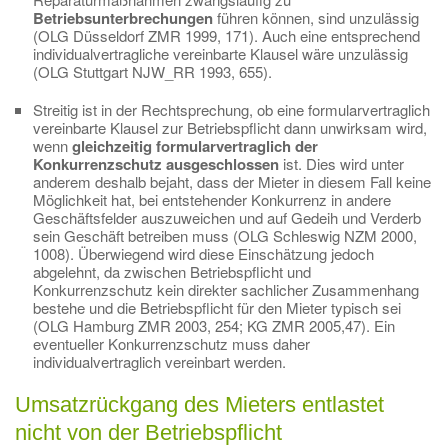
Betriebsunterbrechungen
führen können, sind unzulässig
(OLG Düsseldorf ZMR 1999, 171). Auch eine entsprechend
individualvertragliche vereinbarte Klausel wäre unzulässig
(OLG Stuttgart NJW_RR 1993, 655).
Streitig ist in der Rechtsprechung, ob eine formularvertraglich
vereinbarte Klausel zur Betriebspflicht dann unwirksam wird,
wenn
gleichzeitig formularvertraglich der
Konkurrenzschutz
ausgeschlossen
ist. Dies wird unter
anderem deshalb bejaht, dass der Mieter in diesem Fall keine
Möglichkeit hat, bei entstehender Konkurrenz in andere
Geschäftsfelder auszuweichen und auf Gedeih und Verderb
sein Geschäft betreiben muss (OLG Schleswig NZM 2000,
1008). Überwiegend wird diese Einschätzung jedoch
abgelehnt, da zwischen Betriebspflicht und
Konkurrenzschutz kein direkter sachlicher Zusammenhang
bestehe und die Betriebspflicht für den Mieter typisch sei
(OLG Hamburg ZMR 2003, 254; KG ZMR 2005,47). Ein
eventueller Konkurrenzschutz muss daher
individualvertraglich vereinbart werden.
Umsatzrückgang des Mieters entlastet
nicht von der Betriebspflicht