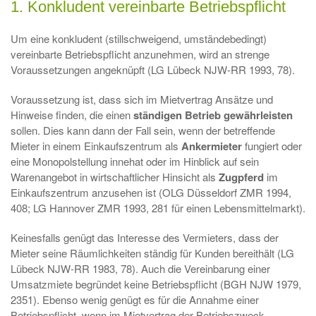
1. Konkludent vereinbarte Betriebspflicht
Um eine konkludent (stillschweigend, umständebedingt)
vereinbarte Betriebspflicht anzunehmen, wird an strenge
Voraussetzungen angeknüpft (LG Lübeck NJW-RR 1993, 78).
Voraussetzung ist, dass sich im Mietvertrag Ansätze und
Hinweise finden, die einen
ständigen Betrieb gewährleisten
sollen. Dies kann dann der Fall sein, wenn der betreffende
Mieter in einem Einkaufszentrum als
Ankermieter
fungiert oder
eine Monopolstellung innehat oder im Hinblick auf sein
Warenangebot in wirtschaftlicher Hinsicht als
Zugpferd
im
Einkaufszentrum anzusehen ist (OLG Düsseldorf ZMR 1994,
408; LG Hannover ZMR 1993, 281 für einen Lebensmittelmarkt).
Keinesfalls genügt das Interesse des Vermieters, dass der
Mieter seine Räumlichkeiten ständig für Kunden bereithält (LG
Lübeck NJW-RR 1983, 78). Auch die Vereinbarung einer
Umsatzmiete begründet keine Betriebspflicht (BGH NJW 1979,
2351). Ebenso wenig genügt es für die Annahme einer
Betriebspflicht, wenn im Mietvertrag der Betriebszweck