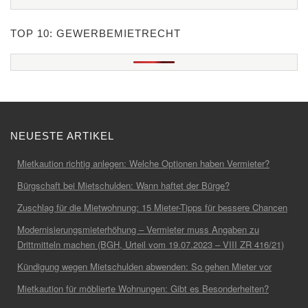
TOP 10: GEWERBEMIETRECHT
NEUESTE ARTIKEL
Mietkaution richtig anlegen: Welche Optionen haben Vermieter?
Bürgschaft bei Mietschulden: Wann haftet der Bürge?
Zuschlag für die Mietwohnung: 15 Mieter-Tipps für bessere Chancen
Modernisierungsmieterhöhung – Vermieter muss Angaben zu
Drittmitteln machen (BGH, Urteil vom 19.07.2023 – VIII ZR 416/21)
Kündigung wegen Mietschulden abwenden: So gehen Mieter vor
Mietkaution für möblierte Wohnungen: Gibt es Besonderheiten?