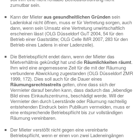
zumutbar sein.
Kann der Mieter
aus gesundheitlichen Gründen
sein
Ladenlokal nicht öffnen, muss er für Vertretung sorgen, auch
dann, wenn sein Umsatz eine Vertretung unwirtschaftlich
erscheinen lässt (OLG Düsseldorf GuT 2004, 54 für den
Betrieb einer Gaststätte; OLG Celle IMR 2007, 283 für den
Betrieb eines Ladens in einer Ladenzeile).
Die Betriebspflicht endet dann, wenn der Mieter das
Mietverhältnis gekündigt hat und die
Räumlichkeiten räumt
.
Ihm wird eine angemessene Zeit für die mit der Räumung
verbundene Abwicklung zugestanden (OLG Düsseldorf ZMR
1999, 172). Dies soll auch für die Dauer eines
Räumungsrechtsstreits
gelten, ohne dass sich der
Vermieter darauf berufen kann, dass dadurch das „lebendige
Bild eines Einkaufszentrums„ beschädigt werde. Will der
Vermieter den durch Leerstände oder Räumung nachteilig
entstehenden Eindruck beim Publikum vermeiden, muss er
eine entsprechende Betriebspflicht bis zur vollständigen
Räumung vereinbaren.
Der Mieter verstößt nicht gegen eine vereinbarte
Betriebspflicht, wenn er einen von zwei Ladeneingängen