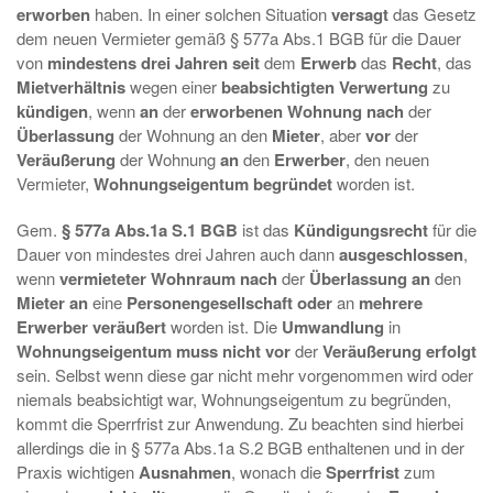
erworben
haben. In einer solchen Situation
versagt
das Gesetz
dem neuen Vermieter gemäß § 577a Abs.1 BGB für die Dauer
von
mindestens drei Jahren seit
dem
Erwerb
das
Recht
, das
Mietverhältnis
wegen einer
beabsichtigten Verwertung
zu
kündigen
, wenn
an
der
erworbenen Wohnung nach
der
Überlassung
der Wohnung an den
Mieter
, aber
vor
der
Veräußerung
der Wohnung
an
den
Erwerber
, den neuen
Vermieter,
Wohnungseigentum begründet
worden ist.
Gem.
§ 577a Abs.1a S.1 BGB
ist das
Kündigungsrecht
für die
Dauer von mindestes drei Jahren auch dann
ausgeschlossen
,
wenn
vermieteter Wohnraum nach
der
Überlassung an
den
Mieter an
eine
Personengesellschaft oder
an
mehrere
Erwerber veräußert
worden ist. Die
Umwandlung
in
Wohnungseigentum muss nicht
vor
der
Veräußerung
erfolgt
sein. Selbst wenn diese gar nicht mehr vorgenommen wird oder
niemals beabsichtigt war, Wohnungseigentum zu begründen,
kommt die Sperrfrist zur Anwendung. Zu beachten sind hierbei
allerdings die in § 577a Abs.1a S.2 BGB enthaltenen und in der
Praxis wichtigen
Ausnahmen
, wonach die
Sperrfrist
zum