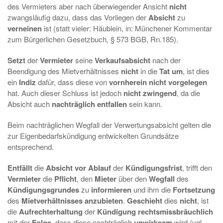
des Vermieters aber nach überwiegender Ansicht
nicht
zwangsläufig dazu, dass das Vorliegen der
Absicht
zu
verneinen
ist (statt vieler: Häublein, in: Münchener Kommentar
zum Bürgerlichen Gesetzbuch, § 573 BGB, Rn.185).
Setzt
der
Vermieter
seine
Verkaufsabsicht
nach der
Beendigung des Mietverhältnisses
nicht
in die
Tat um
, ist dies
ein
Indiz
dafür, dass diese von
vornherein nicht vorgelegen
hat. Auch dieser Schluss ist jedoch
nicht zwingend
, da die
Absicht auch
nachträglich entfallen
sein kann.
Beim nachträglichen Wegfall der Verwertungsabsicht gelten die
zur Eigenbedarfskündigung entwickelten Grundsätze
entsprechend.
Entfällt
die
Absicht vor Ablauf
der
Kündigungsfrist
, trifft den
Vermieter
die
Pflicht
, den
Mieter
über den
Wegfall
des
Kündigungsgrundes
zu
informieren
und ihm die
Fortsetzung
des
Mietverhältnisses anzubieten
.
Geschieht
dies
nicht
, ist
die
Aufrechterhaltung
der
Kündigung rechtsmissbräuchlich
mit der
Folge
, dass diese nachträglich
unwirksam
wird (vgl.