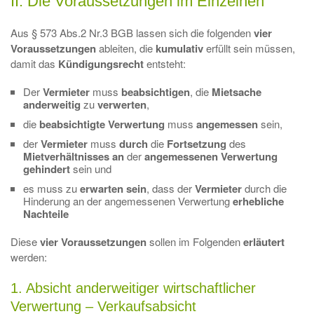
II. Die Voraussetzungen im Einzelnen
Aus § 573 Abs.2 Nr.3 BGB lassen sich die folgenden
vier
Voraussetzungen
ableiten, die
kumulativ
erfüllt sein müssen,
damit das
Kündigungsrecht
entsteht:
Der
Vermieter
muss
beabsichtigen
, die
Mietsache
anderweitig
zu
verwerten
,
die
beabsichtigte Verwertung
muss
angemessen
sein,
der
Vermieter
muss
durch
die
Fortsetzung
des
Mietverhältnisses an
der
angemessenen Verwertung
gehindert
sein und
es muss zu
erwarten sein
, dass der
Vermieter
durch die
Hinderung an der angemessenen Verwertung
erhebliche
Nachteile
Diese
vier Voraussetzungen
sollen im Folgenden
erläutert
werden:
1. Absicht anderweitiger wirtschaftlicher
Verwertung – Verkaufsabsicht