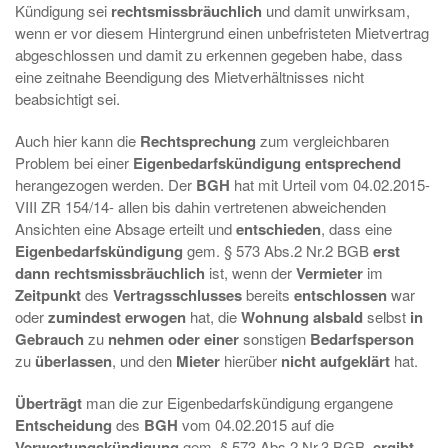
Kündigung sei
rechtsmissbräuchlich
und damit unwirksam,
wenn er vor diesem Hintergrund einen unbefristeten Mietvertrag
abgeschlossen und damit zu erkennen gegeben habe, dass
eine zeitnahe Beendigung des Mietverhältnisses nicht
beabsichtigt sei.
Auch hier kann die
Rechtsprechung
zum vergleichbaren
Problem bei einer
Eigenbedarfskündigung entsprechend
herangezogen werden. Der
BGH
hat mit Urteil vom 04.02.2015-
VIII ZR 154/14- allen bis dahin vertretenen abweichenden
Ansichten eine Absage erteilt und
entschieden
, dass eine
Eigenbedarfskündigung
gem. § 573 Abs.2 Nr.2 BGB
erst
dann rechtsmissbräuchlich
ist, wenn der
Vermieter
im
Zeitpunkt
des
Vertragsschlusses
bereits
entschlossen
war
oder
zumindest erwogen
hat, die
Wohnung alsbald
selbst
in
Gebrauch
zu
nehmen oder einer
sonstigen
Bedarfsperson
zu
überlassen
, und den
Mieter
hierüber
nicht aufgeklärt
hat.
Überträgt
man die zur Eigenbedarfskündigung ergangene
Entscheidung
des
BGH
vom 04.02.2015 auf die
Verwertungskündigung
gem. § 573 Abs.2 Nr.3 BGB,
ergibt