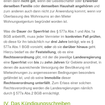
einen dann
nicht gilt
, wenn die Gesellschafter oder
Erwerber
derselben Familie
oder
demselben Haushalt angehören
und
zum anderen auch dann nicht zur Anwendung kommt, wenn vor
Überlassung des Wohnraums an den Mieter
Wohnungseigentum begründet worden ist.
Was die
Dauer
der
Sperrfrist
des § 577a Abs.1 und Abs.1a
BGB anbetrifft, muss jeder Vermieter im
konkreten Fall prüfen
,
ob diese für ihn tatsächlich nur
drei Jahre
beträgt, wie es §
577a Abs.1 BGB vorsieht,
oder
ob sie
darüber hinaus
geht.
Hierzu bedarf es der
Feststellung
, ob es eine
Rechtsverordnung
gibt, mit der die jeweilige
Landesregierung
eine
Sperrfrist
von
bis
zu
zehn Jahren
für Gebiete anordnet, in
denen die ausreichende Versorgung der Bevölkerung mit
Mietwohnungen zu angemessenen Bedingungen besonders
gefährdet ist, und ob seine
Immobilie
dieser
Rechtsverordnung unterfällt
. Zum Erlass einer solchen
Rechtsverordnung werden die Landesregierungen nämlich
durch § 577a Abs.2 BGB ermächtigt.
IV. Das Kündigungsschreiben