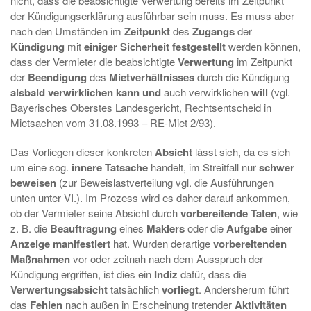
nicht, dass die beabsichtigte Verwertung bereits im Zeitpunkt
der Kündigungserklärung ausführbar sein muss. Es muss aber
nach den Umständen im
Zeitpunkt
des
Zugangs
der
Kündigung
mit
einiger Sicherheit festgestellt
werden können,
dass der Vermieter die beabsichtigte
Verwertung
im Zeitpunkt
der
Beendigung
des
Mietverhältnisses
durch die Kündigung
alsbald verwirklichen kann und
auch verwirklichen
will
(vgl.
Bayerisches Oberstes Landesgericht, Rechtsentscheid in
Mietsachen vom 31.08.1993 – RE-Miet 2/93).
Das Vorliegen dieser konkreten
Absicht
lässt sich, da es sich
um eine sog.
innere Tatsache
handelt, im Streitfall nur
schwer
beweisen
(zur Beweislastverteilung vgl. die Ausführungen
unten unter VI.). Im Prozess wird es daher darauf ankommen,
ob der Vermieter seine Absicht durch
vorbereitende Taten
, wie
z. B. die
Beauftragung
eines
Maklers
oder die
Aufgabe
einer
Anzeige
manifestiert
hat. Wurden derartige
vorbereitenden
Maßnahmen
vor oder zeitnah nach dem Ausspruch der
Kündigung ergriffen, ist dies ein
Indiz
dafür, dass die
Verwertungsabsicht
tatsächlich
vorliegt
. Andersherum führt
das
Fehlen
nach außen in Erscheinung tretender
Aktivitäten