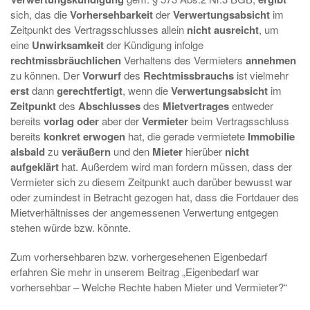
sich, das die
Vorhersehbarkeit
der
Verwertungsabsicht
im
Zeitpunkt des Vertragsschlusses allein
nicht ausreicht
, um
eine
Unwirksamkeit
der Kündigung infolge
rechtmissbräuchlichen
Verhaltens des Vermieters
annehmen
zu können. Der
Vorwurf
des
Rechtmissbrauchs
ist vielmehr
erst
dann
gerechtfertigt
, wenn die
Verwertungsabsicht
im
Zeitpunkt
des
Abschlusses
des
Mietvertrages
entweder
bereits
vorlag oder
aber der
Vermieter
beim Vertragsschluss
bereits
konkret erwogen
hat, die gerade vermietete
Immobilie
alsbald
zu
veräußern
und den
Mieter
hierüber
nicht
aufgeklärt
hat. Außerdem wird man fordern müssen, dass der
Vermieter sich zu diesem Zeitpunkt auch darüber bewusst war
oder zumindest in Betracht gezogen hat, dass die Fortdauer des
Mietverhältnisses der angemessenen Verwertung entgegen
stehen würde bzw. könnte.
Zum vorhersehbaren bzw. vorhergesehenen Eigenbedarf
erfahren Sie mehr in unserem Beitrag „Eigenbedarf war
vorhersehbar – Welche Rechte haben Mieter und Vermieter?“