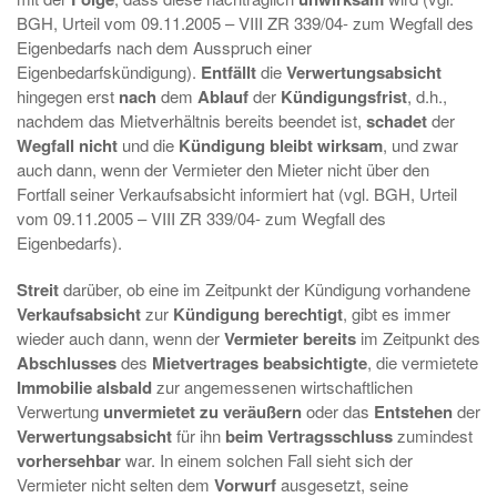
BGH, Urteil vom 09.11.2005 – VIII ZR 339/04- zum Wegfall des
Eigenbedarfs nach dem Ausspruch einer
Eigenbedarfskündigung).
Entfällt
die
Verwertungsabsicht
hingegen erst
nach
dem
Ablauf
der
Kündigungsfrist
, d.h.,
nachdem das Mietverhältnis bereits beendet ist,
schadet
der
Wegfall nicht
und die
Kündigung bleibt wirksam
, und zwar
auch dann, wenn der Vermieter den Mieter nicht über den
Fortfall seiner Verkaufsabsicht informiert hat (vgl. BGH, Urteil
vom 09.11.2005 – VIII ZR 339/04- zum Wegfall des
Eigenbedarfs).
Streit
darüber, ob eine im Zeitpunkt der Kündigung vorhandene
Verkaufsabsicht
zur
Kündigung berechtigt
, gibt es immer
wieder auch dann, wenn der
Vermieter bereits
im Zeitpunkt des
Abschlusses
des
Mietvertrages beabsichtigte
, die vermietete
Immobilie
alsbald
zur angemessenen wirtschaftlichen
Verwertung
unvermietet zu veräußern
oder das
Entstehen
der
Verwertungsabsicht
für ihn
beim Vertragsschluss
zumindest
vorhersehbar
war. In einem solchen Fall sieht sich der
Vermieter nicht selten dem
Vorwurf
ausgesetzt, seine