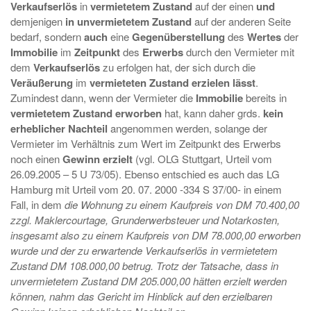
Verkaufserlös
in
vermietetem Zustand
auf der einen
und
demjenigen
in unvermietetem Zustand
auf der anderen Seite
bedarf, sondern
auch
eine
Gegenüberstellung
des
Wertes
der
Immobilie
im
Zeitpunkt
des
Erwerbs
durch den Vermieter mit
dem
Verkaufserlös
zu erfolgen hat, der sich durch die
Veräußerung
im
vermieteten Zustand erzielen lässt
.
Zumindest dann, wenn der Vermieter die
Immobilie
bereits in
vermietetem Zustand erworben
hat, kann daher grds.
kein
erheblicher Nachteil
angenommen werden, solange der
Vermieter im Verhältnis zum Wert im Zeitpunkt des Erwerbs
noch einen
Gewinn erzielt
(vgl. OLG Stuttgart, Urteil vom
26.09.2005 – 5 U 73/05). Ebenso entschied es auch das LG
Hamburg mit Urteil vom 20. 07. 2000 -334 S 37/00- in einem
Fall, in dem
die
Wohnung zu einem Kaufpreis von DM 70.400,00
zzgl. Maklercourtage, Grunderwerbsteuer und Notarkosten,
insgesamt also zu einem Kaufpreis von DM 78.000,00 erworben
wurde und der zu erwartende Verkaufserlös in vermietetem
Zustand DM 108.000,00 betrug. Trotz der Tatsache, dass in
unvermietetem Zustand DM 205.000,00 hätten erzielt werden
können, nahm das Gericht im Hinblick auf den erzielbaren