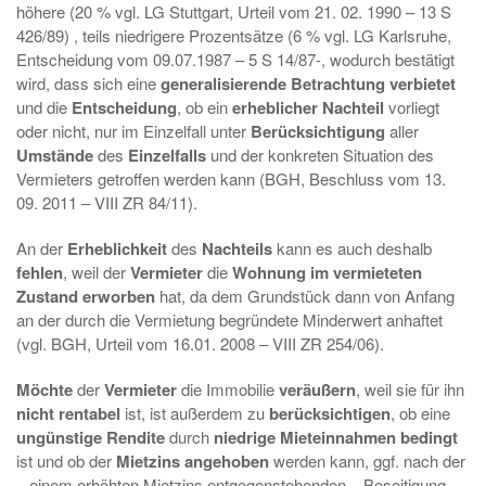
höhere (20 % vgl. LG Stuttgart, Urteil vom 21. 02. 1990 – 13 S
426/89) , teils niedrigere Prozentsätze (6 % vgl. LG Karlsruhe,
Entscheidung vom 09.07.1987 – 5 S 14/87-, wodurch bestätigt
wird, dass sich eine
generalisierende Betrachtung verbietet
und die
Entscheidung
, ob ein
erheblicher Nachteil
vorliegt
oder nicht, nur im Einzelfall unter
Berücksichtigung
aller
Umstände
des
Einzelfalls
und der konkreten Situation des
Vermieters getroffen werden kann (BGH, Beschluss vom 13.
09. 2011 – VIII ZR 84/11).
An der
Erheblichkeit
des
Nachteils
kann es auch deshalb
fehlen
, weil der
Vermieter
die
Wohnung im vermieteten
Zustand erworben
hat, da dem Grundstück dann von Anfang
an der durch die Vermietung begründete Minderwert anhaftet
(vgl. BGH, Urteil vom 16.01. 2008 – VIII ZR 254/06).
Möchte
der
Vermieter
die Immobilie
veräußern
, weil sie für ihn
nicht rentabel
ist, ist außerdem zu
berücksichtigen
, ob eine
ungünstige Rendite
durch
niedrige Mieteinnahmen bedingt
ist und ob der
Mietzins angehoben
werden kann, ggf. nach der
– einem erhöhten Mietzins entgegenstehenden – Beseitigung