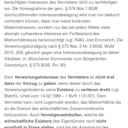
berechtigten Interessen des Vermieters nicht zu rechtfertigen
sei. Die Vorwegnahme der gem. § 574 Abs.1 BGB
durchzuführenden Interessenabwägung wird man nur dadurch
verhindern können, dass man keine konkreten
Mieterinteressen, sondern nur das bei jedem Mieter stets
abstrakt vorhandene Interesse am Fortbestand des
Mietverhältnisses berücksichtigt (vgl. RiAG Jost Emmerich, Die
Verwertungskündigung nach § 573 Abs. 2 Nr. 3 BGB, WuM
2015, 259; gänzlich gegen eine Interessenabwägung ist daher:
Häublein, in: Münchener Kommentar zum Bürgerlichen
Gesetzbuch, § 573 BGB, Rn. 90).
Dem
Verwertungsinteresse
des
Vermieters
ist
nicht erst
dann
der
Vorzug
zu
geben
, wenn dieser durch das
Verwertungshindernis seine
Existenz
zu
verlieren droht
(vgl.
BVerfG, Urteil vom 14.02.1989 – 1 BvR 1131/87). Dem
Vermieter kann nicht zugemutet werden, das Mietverhältnis bis
an die Grenze des wirtschaftlichen Zusammenbruchs
fortzusetzen. Auch
Vermögenseinbußen
, welche die
wirtschaftliche Existenz
des Eigentümers noch
nicht
ernsthaft in Frage stellen
, sind bei der Anwendung des