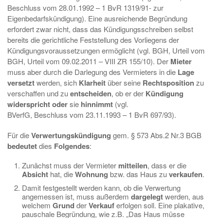
Beschluss vom 28.01.1992 – 1 BvR 1319/91- zur
Eigenbedarfskündigung). Eine ausreichende Begründung
erfordert zwar nicht, dass das Kündigungsschreiben selbst
bereits die gerichtliche Feststellung des Vorliegens der
Kündigungsvoraussetzungen ermöglicht (vgl. BGH, Urteil vom
BGH, Urteil vom 09.02.2011 – VIII ZR 155/10). Der
Mieter
muss aber durch die Darlegung des Vermieters in die
Lage
versetzt
werden, sich
Klarheit
über seine
Rechtsposition
zu
verschaffen und zu
entscheiden
, ob er der
Kündigung
widerspricht oder
sie
hinnimmt
(vgl.
BVerfG, Beschluss vom 23.11.1993 – 1 BvR 697/93).
Für die
Verwertungskündigung
gem. § 573 Abs.2 Nr.3 BGB
bedeutet
dies
Folgendes
:
Zunächst muss der Vermieter
mitteilen
, dass er die
Absicht
hat, die
Wohnung
bzw. das Haus zu
verkaufen
.
Damit festgestellt werden kann, ob die Verwertung
angemessen ist, muss außerdem
dargelegt
werden, aus
welchem
Grund
der
Verkauf
erfolgen soll. Eine plakative,
pauschale Begründung, wie z.B. „Das Haus müsse