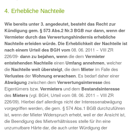
4. Erhebliche Nachteile
Wie bereits unter 3. angedeutet, besteht das Recht zur
Kündigung gem. § 573 Abs.2 Nr.3 BGB nur dann, wenn der
Vermieter
durch
das
Verwertungshindernis
erhebliche
Nachteile
erleiden würde. Die
Erheblichkeit
der
Nachteile
ist
nach einem Urteil des BGH vom
08. 06. 2011 − VIII ZR
226/09-
dann zu
bejahen
, wenn
die dem
Vermieter
entstehenden Nachteile
einen
Umfang annehmen
, welcher
die
Nachteile weit übersteigt
, die dem
Mieter
im Falle des
Verlustes
der
Wohnung erwachsen
. Es bedarf daher einer
Abwägung
zwischen dem
Verwertungsinteresse
des
Eigentümers bzw.
Vermieters
und dem
Bestandsinteresse
des
Mieters
(vgl. BGH, Urteil vom 08. 06. 2011 − VIII ZR
226/09). Hierbei darf allerdings nicht der Interessenabwägung
vorgegriffen werden, die gem. § 574 Abs.1 BGB durchzuführen
ist, wenn der Mieter Widerspruch erhebt, weil er der Ansicht ist,
die Beendigung des Mietverhältnisses stelle für ihn eine
unzumutbare Härte dar, die auch unter Würdigung der