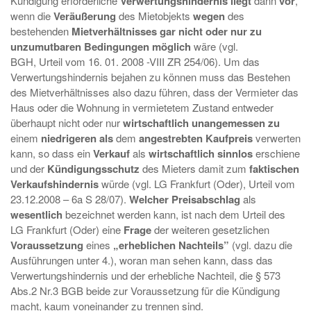
Kündigung erforderliche
Verwertungshindernis liegt
dann
vor
,
wenn die
Veräußerung
des Mietobjekts
wegen
des
bestehenden
Mietverhältnisses gar nicht oder nur zu
unzumutbaren Bedingungen möglich
wäre (vgl.
BGH, Urteil vom 16. 01. 2008 -VIII ZR 254/06). Um das
Verwertungshindernis bejahen zu können muss das Bestehen
des Mietverhältnisses also dazu führen, dass der Vermieter das
Haus oder die Wohnung in vermietetem Zustand entweder
überhaupt nicht oder nur
wirtschaftlich unangemessen zu
einem
niedrigeren als
dem
angestrebten Kaufpreis
verwerten
kann, so dass ein
Verkauf
als
wirtschaftlich sinnlos
erschiene
und der
Kündigungsschutz
des Mieters damit zum
faktischen
Verkaufshindernis
würde (vgl. LG Frankfurt (Oder), Urteil vom
23.12.2008 – 6a S 28/07).
Welcher Preisabschlag
als
wesentlich
bezeichnet werden kann, ist nach dem Urteil des
LG Frankfurt (Oder) eine
Frage
der weiteren gesetzlichen
Voraussetzung
eines
„erheblichen Nachteils”
(vgl. dazu die
Ausführungen unter 4.), woran man sehen kann, dass das
Verwertungshindernis und der erhebliche Nachteil, die § 573
Abs.2 Nr.3 BGB beide zur Voraussetzung für die Kündigung
macht, kaum voneinander zu trennen sind.