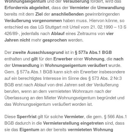
Wohnungseigentum
und der
Veräußerung
fordert, wird das
Erfordernis abgeleitet
, dass der
Vermieter
die
Umwandlung
bereits mit dem
Ziel
der
anschließenden
gewinnbringenden
Veräußerung vorgenommen
haben muss. Hiervon könne, so
entschied es das LG Stuttgart mit Urteil vom 21. 02.1990 – 13 S
426/89-, jedenfalls nach
Ablauf
eines Zeitraums von
vier
Jahren nicht
mehr
gesprochen
werden.
Der
zweite Ausschlussgrund
ist in
§ 577a Abs.1 BGB
enthalten und
gilt
für den
Erwerber
einer
Wohnung
, die
nach
der
Umwandlung
in
Wohnungseigentum veräußert
wurde.
Gem. § 577a Abs.1 BGB kann sich ein Erwerber insbesondere
auf ein berechtigtes Interesse im Sinne des § 573 Abs. 2 Nr.3
BGB erst nach Ablauf von drei Jahren seit der Veräußerung
berufen, wenn an dem vermieteten Wohnraum nach der
Überlassung an den Mieter Wohnungseigentum begründet und
das Wohnungseigentum veräußert worden ist.
Diese
Sperrfrist
gilt für solche
Vermieter
, die gem. § 566 Abs.1
BGB dadurch in die
Vermieterstellung eingetreten
sind, dass
sie das
Eigentum
an der bereits
vermieteten Wohnung