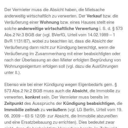
Der Vermieter muss die Absicht haben, die Mietsache
anderweitig wirtschaftlich zu verwerten. Der
Verkauf
bzw. die
Veräußerung einer
Wohnung
bzw. eines Hauses stellt eine
solche
anderweitige wirtschaftliche Verwertung
i. S. d. § 573
Abs.2 Nr.3 BGB dar (vgl. BVerfG, Urteil vom 14.02.1989 – 1
BvR 1131/87), wobei zu beachten ist, dass die Absicht der
Veräußerung dann nicht zur Kündigung berechtigt, wenn die
Veräußerung im Zusammenhang mit einer beabsichtigten oder
nach der Überlassung an den Mieter erfolgten Begründung von
Wohnungseigentum erfolgen soll (vgl. dazu die Ausführungen
unter II.).
Ebenso wie bei einer Kündigung wegen Eigenbedarfs gem. §
573 Abs.2 Nr.2 BGB muss auch die
Absicht
, die Immobilie zu
verwerten,
konkret
sein. Der Vermieter muss bereits im
Zeitpunkt
des Ausspruchs der
Kündigung beabsichtigen
, die
Immobilie zeitnah
zu
veräußern
(vgl. LG Berlin, Urteil vom 19.
06. 2009 – 63 S 12/08- zur Absicht, die Immobilie abzureißen
und eine Ersatzbebauung zu errichten). Dies bedeutet zwar