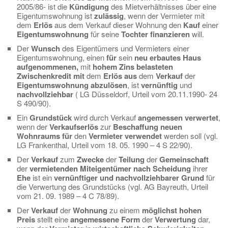
2005/86- ist die
Kündigung
des Mietverhältnisses über eine
Eigentumswohnung ist
zulässig
, wenn der Vermieter mit
dem
Erlös
aus dem Verkauf dieser Wohnung den
Kauf
einer
Eigentumswohnung
für seine
Tochter finanzieren
will.
Der
Wunsch
des Eigentümers und Vermieters einer
Eigentumswohnung, einen
für
sein
neu erbautes Haus
aufgenommenen,
mit
hohem Zins belasteten
Zwischenkredit mit
dem
Erlös aus
dem
Verkauf
der
Eigentumswohnung abzulösen
, ist
vernünftig
und
nachvollziehbar
( LG Düsseldorf, Urteil vom 20.11.1990- 24
S 490/90).
Ein
Grundstück
wird durch Verkauf
angemessen verwertet
,
wenn der
Verkaufserlös
zur
Beschaffung
neuen
Wohnraums für
den
Vermieter verwendet
werden soll (vgl.
LG Frankenthal, Urteil vom 18. 05. 1990 – 4 S 22/90).
Der
Verkauf
zum
Zwecke
der
Teilung
der
Gemeinschaft
der
vermietenden Miteigentümer nach Scheidung
ihrer
Ehe
ist ein
vernünftiger und nachvollziehbarer Grund
für
die Verwertung des Grundstücks (vgl. AG Bayreuth, Urteil
vom 21. 09. 1989 – 4 C 78/89).
Der
Verkauf
der
Wohnung
zu einem
möglichst hohen
Preis
stellt eine
angemessene Form
der
Verwertung
dar,