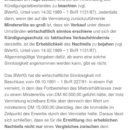
Kündigungstatbestandes zu
beachten
(vgl.
BVerfG, Urteil vom 14.02.1989 – 1 BvR 1131/87). Jedenfalls
dann, wenn der auf die Vermietung zurückzuführende
Mindererlös so groß
ist, dass ein
Verkauf
unter diesen
Umständen
wirtschaftlich sinnlos erschiene
und sich der
Kündigungsschutz
als
faktisches Verkaufshindernis
darstellte, ist die
Erheblichkeit
des
Nachteils
zu
bejahen
(vgl.
BVerfG, Urteil vom 14.02.1989 – 1 BvR 1131/87).
Allgemeingültige Vorgaben dafür, ab wann eine solche
Sinnlosigkeit angenommen werden kann, gibt es nicht.
Das BVerfG hat die wirtschaftliche Sinnlosigkeit mit
Beschluss vom 09.10.1991 – 1 BvR 227/91- in einem Fall
verneint, in dem das Fortbestehen des Mietverhältnisses zwar
zu einem Mindererlös von DM 60.500,00 geführt hätte, der trotz
Vermietung erzielbare Erlös aber dennoch den Wert um
mindestens DM 15.000,00 überstieg, den die Immobilie im
Zeitpunkt des Erwerbs durch den Vermieter hatte. Daraus lässt
sich schließen, dass es für die
Ermittlung
des
erheblichen
Nachteils nicht nur
eines
Vergleiches zwischen
dem