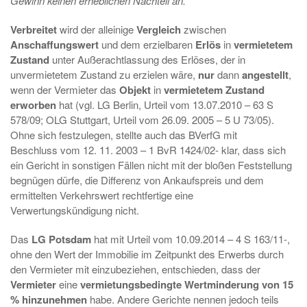
Gewinn keinen erheblichen Nachteil an
.
Verbreitet
wird der alleinige
Vergleich
zwischen
Anschaffungswert
und dem erzielbaren
Erlös
in
vermietetem
Zustand
unter Außerachtlassung des Erlöses, der in
unvermietetem Zustand zu erzielen wäre,
nur
dann
angestellt
,
wenn der Vermieter das
Objekt
in
vermietetem Zustand
erworben
hat (vgl. LG Berlin, Urteil vom 13.07.2010 – 63 S
578/09; OLG Stuttgart, Urteil vom 26.09. 2005 – 5 U 73/05).
Ohne sich festzulegen, stellte auch das BVerfG mit
Beschluss vom 12. 11. 2003 – 1 BvR 1424/02- klar, dass sich
ein Gericht in sonstigen Fällen nicht mit der bloßen Feststellung
begnügen dürfe, die Differenz von Ankaufspreis und dem
ermittelten Verkehrswert rechtfertige eine
Verwertungskündigung nicht.
Das
LG Potsdam
hat mit Urteil vom 10.09.2014 – 4 S 163/11-,
ohne den Wert der Immobilie im Zeitpunkt des Erwerbs durch
den Vermieter mit einzubeziehen, entschieden, dass der
Vermieter
eine
vermietungsbedingte Wertminderung von 15
% hinzunehmen
habe. Andere Gerichte nennen jedoch teils