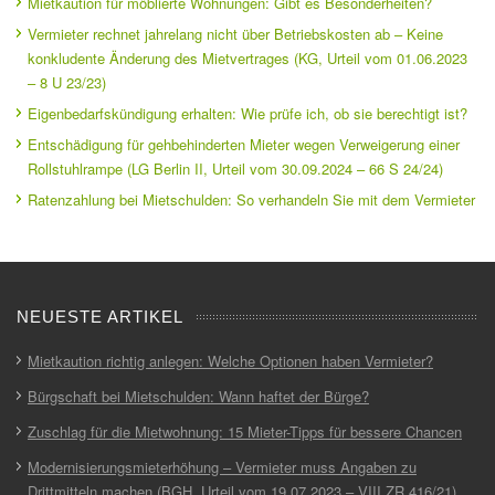
Mietkaution für möblierte Wohnungen: Gibt es Besonderheiten?
Vermieter rechnet jahrelang nicht über Betriebskosten ab – Keine
konkludente Änderung des Mietvertrages (KG, Urteil vom 01.06.2023
– 8 U 23/23)
Eigenbedarfskündigung erhalten: Wie prüfe ich, ob sie berechtigt ist?
Entschädigung für gehbehinderten Mieter wegen Verweigerung einer
Rollstuhlrampe (LG Berlin II, Urteil vom 30.09.2024 – 66 S 24/24)
Ratenzahlung bei Mietschulden: So verhandeln Sie mit dem Vermieter
NEUESTE ARTIKEL
Mietkaution richtig anlegen: Welche Optionen haben Vermieter?
Bürgschaft bei Mietschulden: Wann haftet der Bürge?
Zuschlag für die Mietwohnung: 15 Mieter-Tipps für bessere Chancen
Modernisierungsmieterhöhung – Vermieter muss Angaben zu
Drittmitteln machen (BGH, Urteil vom 19.07.2023 – VIII ZR 416/21)