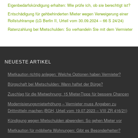
Eigenbedarfskündigung erhalten: Wie prüfe ich, ob sie berechtigt ist?
Entschädigung für gehbehinderten Mieter wegen Verweigerung einer
Rollstuhlrampe (LG Berlin II, Urteil vom 30.09.2024 – 66 S 24/24)
Ratenzahlung bei Mietschulden: So verhandeln Sie mit dem Vermieter
NEUESTE ARTIKEL
Mietkaution richtig anlegen: Welche Optionen haben Vermieter?
Bürgschaft bei Mietschulden: Wann haftet der Bürge?
Zuschlag für die Mietwohnung: 15 Mieter-Tipps für bessere Chancen
Modernisierungsmieterhöhung – Vermieter muss Angaben zu
Drittmitteln machen (BGH, Urteil vom 19.07.2023 – VIII ZR 416/21)
Kündigung wegen Mietschulden abwenden: So gehen Mieter vor
Mietkaution für möblierte Wohnungen: Gibt es Besonderheiten?