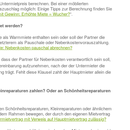
Untermietpreis berechnen. Bei einer möblierten
gszuschlag möglich: Einige Tipps zur Berechnung finden Sie
it Gewinn: Erhöhte Miete = Wucher?
“.
net werden?
e als Warmmiete enthalten sein oder soll der Partner die
letzterem als Pauschale oder Nebenkostenvorauszahlung.
te: Nebenkosten pauschal abrechnen?
dass der Partner für Nebenkosten verantwortlich sein soll,
ereinbarung aufzunehmen, nach der der Untermieter die
 trägt. Fehlt diese Klausel zahlt der Hauptmieter allein die
leinreparaturen zahlen? Oder an Schönheitsreparaturen
en Schönheitsreparaturen, Kleinreparaturen oder ähnlichem
n dem Rahmen bewegen, der durch den eigenen Mietvertrag
rmietvertrag mit Verweis auf Hauptmietvertrag zulässig?