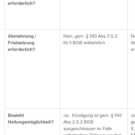
erforderlich?
Abmahnung /
Nein, gem. § 543 Abs.3 S.2
Ne
Fristsetzung
Nr.3 BGB entbehrlich
A
erforderlich?
en
Besteht
Ja,- Kündigung ist gem. § 543
Ja
Heilungsmöglichkeit?
Abs.2 S.2 BGB
g
ausgeschlossen im Falle
S.
vollständiger Zahlung vor dem
5