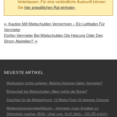
hinterlassen. Für eine verbindliche Auskunft können
Sie
hier anwaltlichen Rat einholen
.
⇐
Kaution Mit Mietschulden Verrechnen – Ein Leitfaden Für
Vermieter
Dürfen Vermieter Bei Mietschulden Die Heizung Oder Den
Strom Abstellen?
⇒
NEUESTE ARTIKEL
Mietkaution richtig anlegen: Welche Optionen haben Vermieter?
Bürgschaft bei Mietschulden: Wann haftet der Bürge?
Zuschlag für die Mietwohnung: 15 Mieter-Tipps für bessere Chancen
Modernisierungsmieterhöhung – Vermieter muss Angaben zu
Drittmitteln machen (BGH, Urteil vom 19.07.2023 – VIII ZR 416/21)