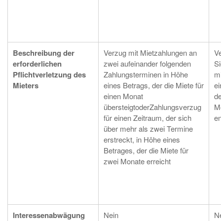
Beschreibung der
Verzug mit Mietzahlungen an
Ve
erforderlichen
zwei aufeinander folgenden
Si
Pflichtverletzung des
Zahlungsterminen in Höhe
m
Mieters
eines Betrags, der die Miete für
ei
einen Monat
d
übersteigtoderZahlungsverzug
Mo
für einen Zeitraum, der sich
en
über mehr als zwei Termine
erstreckt, in Höhe eines
Betrages, der die Miete für
zwei Monate erreicht
Interessenabwägung
Nein
N