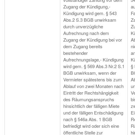
Zugang der Kündigung,-
a
Kündigung wird gem. § 543
Fa
Abs.2 S.3 BGB unwirksam
Z
durch unverzügliche
Z
Aufrechnung nach dem
Kü
Zugang der Kündigung bei vor
Ab
dem Zugang bereits
ni
bestehender
a
Aufrechnungslage,- Kündigung
K
wird gem. § 569 Abs.3 Nr.2 S.1
§ 
BGB unwirksam, wenn der
BG
Vermieter spätestens bis zum
A
Ablauf von zwei Monaten nach
u
Eintritt der Rechtshängigkeit
Ve
des Räumungsanspruchs
bi
hinsichtlich der fälligen Miete
z
und der fälligen Entschädigung
Ei
nach § 546a Abs. 1 BGB
R
befriedigt wird oder sich eine
R
öffentliche Stelle zur
hi