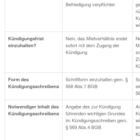
Befriedigung verpflichtet
g
r
Ka
wi
Kündigungsfrist
Nein, das Mietverhältnis endet
Ne
einzuhalten?
sofort mit dem Zugang der
Mi
Kündigung
so
Z
K
Form des
Schriftform einzuhalten gem. §
Sc
Kündigungsschreibens
568 Abs.1 BGB
ei
5
Notwendiger Inhalt des
Angabe des zur Kündigung
A
Kündigungsschreibens
führenden wichtigen Grundes
K
im Kündigungsschreiben gem.
w
§ 569 Abs.4 BGB
i
K