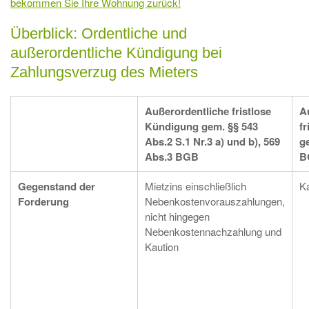
bekommen Sie Ihre Wohnung zurück!
Überblick: Ordentliche und
außerordentliche Kündigung bei
Zahlungsverzug des Mieters
Außerordentliche fristlose
A
Kündigung gem. §§ 543
f
Abs.2 S.1 Nr.3 a) und b), 569
g
Abs.3 BGB
B
Gegenstand der
Mietzins einschließlich
Ka
Forderung
Nebenkostenvorauszahlungen,
nicht hingegen
Nebenkostennachzahlung und
Kaution