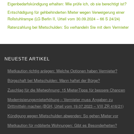
Eigenbedarfskündigung erhalten: Wie prüfe ich, ob sie berechtigt ist?
Entschädigung für gehbehinderten Mieter wegen Verweigerung einer
Rollstuhlrampe (LG Berlin II, Urteil vom 30.09.2024 – 66 S 24/24)
Ratenzahlung bei Mietschulden: So verhandeln Sie mit dem Vermieter
NEUESTE ARTIKEL
Mietkaution richtig anlegen: Welche Optionen haben Vermieter?
Bürgschaft bei Mietschulden: Wann haftet der Bürge?
Zuschlag für die Mietwohnung: 15 Mieter-Tipps für bessere Chancen
Modernisierungsmieterhöhung – Vermieter muss Angaben zu
Drittmitteln machen (BGH, Urteil vom 19.07.2023 – VIII ZR 416/21)
Kündigung wegen Mietschulden abwenden: So gehen Mieter vor
Mietkaution für möblierte Wohnungen: Gibt es Besonderheiten?