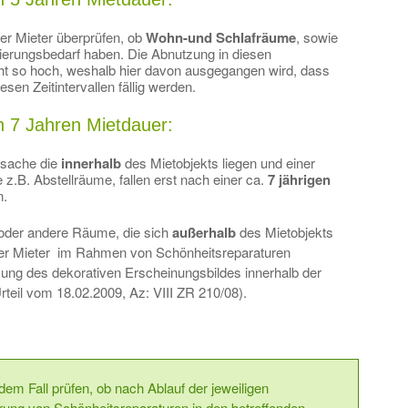
der Mieter überprüfen, ob
Wohn-und Schlafräume
, sowie
erungsbedarf haben. Die Abnutzung in diesen
cht so hoch, weshalb hier davon ausgegangen wird, dass
sen Zeitintervallen fällig werden.
h 7 Jahren Mietdauer:
tsache die
innerhalb
des Mietobjekts liegen und einer
 z.B. Abstellräume, fallen erst nach einer ca.
7 jährigen
n.
oder andere Räume, die sich
außerhalb
des Mietobjekts
der Mieter im Rahmen von Schönheitsreparaturen
ung des dekorativen Erscheinungsbildes innerhalb der
teil vom 18.02.2009, Az: VIII ZR 210/08).
edem Fall prüfen, ob nach Ablauf der jeweiligen
hrung von Schönheitsreparaturen in den betreffenden