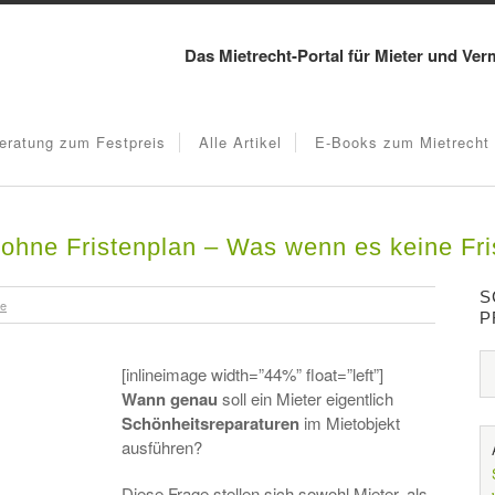
Das Mietrecht-Portal für Mieter und Ver
eratung zum Festpreis
Alle Artikel
E-Books zum Mietrecht
ohne Fristenplan – Was wenn es keine Fri
S
re
P
[inlineimage width=”44%” float=”left”]
Wann genau
soll ein Mieter eigentlich
Schönheitsreparaturen
im Mietobjekt
ausführen?
Diese Frage stellen sich sowohl Mieter, als