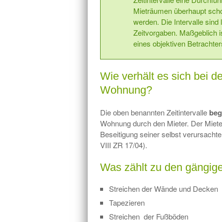
Mieträumen überhaupt sc
werden. Die Intervalle sind 
Zeitvorgaben. Maßgeblich i
eines objektiven Betrachter
Wie verhält es sich bei 
Wohnung?
Die oben benannten Zeitintervalle
beg
Wohnung durch den Mieter. Der Miete
Beseitigung seiner selbst verursachte
VIII ZR 17/04).
Was zählt zu den gängig
Streichen
der Wände und Decken
Tapezieren
Streichen der Fußböden