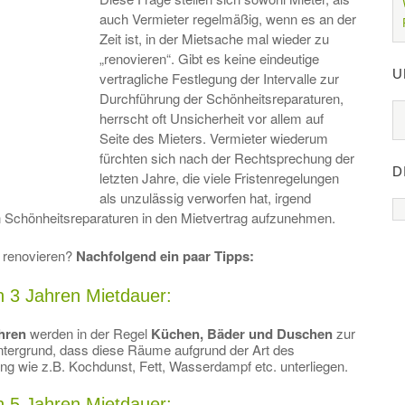
auch Vermieter regelmäßig, wenn es an der
Zeit ist, in der Mietsache mal wieder zu
„renovieren“. Gibt es keine eindeutige
U
vertragliche Festlegung der Intervalle zur
Durchführung der Schönheitsreparaturen,
herrscht oft Unsicherheit vor allem auf
Seite des Mieters. Vermieter wiederum
fürchten sich nach der Rechtsprechung der
D
letzten Jahre, die viele Fristenregelungen
als unzulässig verworfen hat, irgend
n Schönheitsreparaturen in den Mietvertrag aufzunehmen.
s
renovieren?
Nachfolgend ein paar Tipps:
h 3 Jahren Mietdauer:
hren
werden in der Regel
Küchen, Bäder und Duschen
zur
intergrund, dass diese Räume aufgrund der Art des
g wie z.B. Kochdunst, Fett, Wasserdampf etc. unterliegen.
h 5 Jahren Mietdauer: