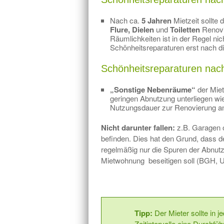
Nach ca.
5 Jahren
Mietzeit sollte 
Flure, Dielen
und
Toiletten
Renovi
Räumlichkeiten ist in der Regel ni
Schönheitsreparaturen erst nach die
Schönheitsreparaturen nac
„Sonstige Nebenräume“
der Mie
geringen Abnutzung unterliegen wie
Nutzungsdauer zur Renovierung a
Nicht darunter fallen:
z.B. Garagen 
befinden. Dies hat den Grund, dass 
regelmäßig nur die Spuren der Abnutz
Mietwohnung beseitigen soll (BGH, Ur
Tipp:
Der Mieter sollte in j
Zeitintervalle eine Durchfü