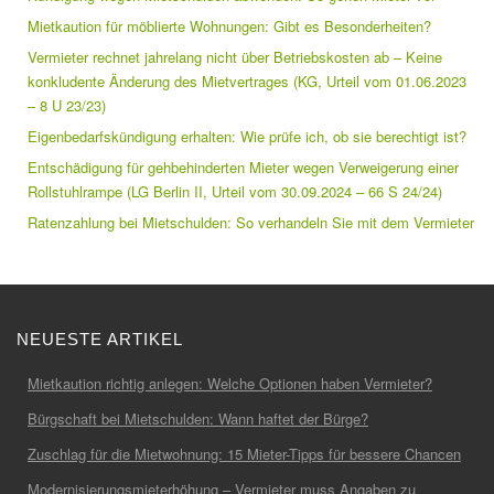
Mietkaution für möblierte Wohnungen: Gibt es Besonderheiten?
Vermieter rechnet jahrelang nicht über Betriebskosten ab – Keine
konkludente Änderung des Mietvertrages (KG, Urteil vom 01.06.2023
– 8 U 23/23)
Eigenbedarfskündigung erhalten: Wie prüfe ich, ob sie berechtigt ist?
Entschädigung für gehbehinderten Mieter wegen Verweigerung einer
Rollstuhlrampe (LG Berlin II, Urteil vom 30.09.2024 – 66 S 24/24)
Ratenzahlung bei Mietschulden: So verhandeln Sie mit dem Vermieter
NEUESTE ARTIKEL
Mietkaution richtig anlegen: Welche Optionen haben Vermieter?
Bürgschaft bei Mietschulden: Wann haftet der Bürge?
Zuschlag für die Mietwohnung: 15 Mieter-Tipps für bessere Chancen
Modernisierungsmieterhöhung – Vermieter muss Angaben zu