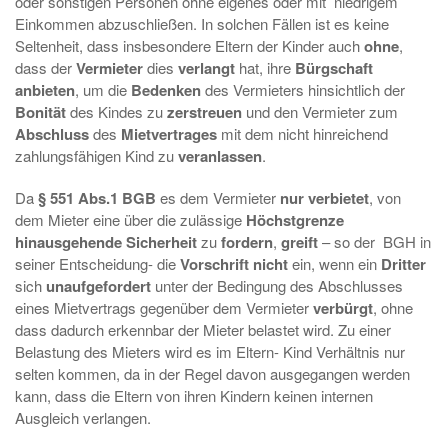
oder sonstigen Personen ohne eigenes oder mit niedrigem
Einkommen abzuschließen. In solchen Fällen ist es keine
Seltenheit, dass insbesondere Eltern der Kinder auch
ohne
,
dass der
Vermieter
dies
verlangt
hat, ihre
Bürgschaft
anbieten
, um die
Bedenken
des Vermieters hinsichtlich der
Bonität
des Kindes zu
zerstreuen
und den Vermieter zum
Abschluss
des
Mietvertrages
mit dem nicht hinreichend
zahlungsfähigen Kind zu
veranlassen
.
Da
§ 551 Abs.1 BGB
es dem Vermieter
nur verbietet
, von
dem Mieter eine über die zulässige
Höchstgrenze
hinausgehende Sicherheit
zu
fordern
,
greift
– so der BGH in
seiner Entscheidung- die
Vorschrift
nicht
ein, wenn ein
Dritter
sich
unaufgefordert
unter der Bedingung des Abschlusses
eines Mietvertrags gegenüber dem Vermieter
verbürgt
, ohne
dass dadurch erkennbar der Mieter belastet wird. Zu einer
Belastung des Mieters wird es im Eltern- Kind Verhältnis nur
selten kommen, da in der Regel davon ausgegangen werden
kann, dass die Eltern von ihren Kindern keinen internen
Ausgleich verlangen.