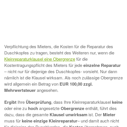
Verpflichtung des Mieters, die Kosten für die Reparatur des
Duschkopfes zu tragen, besteht des Weiteren nur, wenn die
Kleinreparaturklausel eine Obergrenze
für die
Kostentragungspflicht des Mieters für jede
einzelne Reparatur
– nicht nur für diejenige des Duschkopfes- vorsieht. Nur dann
nämlich ist die Klausel wirksam. Als noch zulässige Obergrenze
wird allgemein ein Betrag von
EUR 100,00 zzgl.
Mehrwertsteuer
angesehen.
Ergibt
Ihre
Überprüfung
, dass Ihre Kleinreparaturklausel
keine
oder eine zu
hoch
angesetzte
Obergrenze
enthält, führt dies
dazu, dass die gesamte
Klausel unwirksam
ist. Der
Mieter
muss für
keine
einzige
Kleinreparatur
– und damit auch nicht
für diejenige des Duschkopfes- die
übernehmen, auch