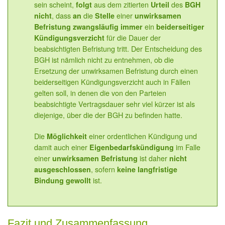
sein scheint,
aus dem zitierten
des
folgt
Urteil
BGH
, dass
die
einer
nicht
an
Stelle
unwirksamen
ein
Befristung zwangsläufig immer
beiderseitiger
für die Dauer der
Kündigungsverzicht
beabsichtigten Befristung tritt. Der Entscheidung des
BGH ist nämlich nicht zu entnehmen, ob die
Ersetzung der unwirksamen Befristung durch einen
beiderseitigen Kündigungsverzicht auch in Fällen
gelten soll, in denen die von den Parteien
beabsichtigte Vertragsdauer sehr viel kürzer ist als
diejenige, über die der BGH zu befinden hatte.
Die
einer ordentlichen Kündigung und
Möglichkeit
damit auch einer
im Falle
Eigenbedarfskündigung
einer
ist daher
unwirksamen Befristung
nicht
, sofern
ausgeschlossen
keine langfristige
ist.
Bindung gewollt
Fazit und Zusammenfassung