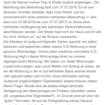
nicht die Namen meiner Frau & Kinder explizit eingetragen. Die
Befristung des Mietvertrag läuft zum 31.07.2016. Es ist aus
diversen Gründen denkbar, dass mein Mieter und ich
einvernehmlich einen weiteren befristeten Mietvertrag (1 Jahr,
also vom 01.08.2016 bis zum 31.07.2017) im Sinne einer
befristeten Verlängerung des befristeten Mietverhältnisses
abschliessen werden. Der Mieter baut sich ein Haus und ich will
ihn nicht “einfach so” auf die Strasse rauswerfen.
Die Situation ist aufgrund folgender Fakten speziell: wir selbst
besitzten und bewohnen selbst unsere 3-Zi Wohnung in einer
grossen Wohnanlage. Unsere eben erwähnte vermietete 2-Zi.-
Wohnung liegt in dieser Wohnanlage direkt an unserer
eigengenutzten Wohnung. Wir haben vor, beide Wohnungen
zusammenzulegen, was unser Mieter von Anfang an weiss, als
wir die Wohnung in der er auf befristeter Basis wohnte lelztes
Jahr gekauft haben und mit ihm einen befristeten Vertrag
(aufgrund angekündigtem Eigenbedarf) abgeschlossen haben.
Meine Frage. Würde eine die beabsichtigte befristete
Verlägerung des Mietvertrages ein Problem darstellen (siehe
zB. vorgetäuschter Eigenbedarf?). Im Grunde sind wir eher die
“guten” Vermieter, die auf die Fertigstellung seines Hauses