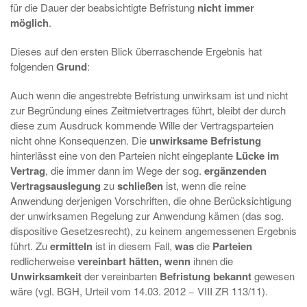
für die Dauer der beabsichtigte Befristung
nicht immer
möglich
.
Dieses auf den ersten Blick überraschende Ergebnis hat
folgenden
Grund
:
Auch wenn die angestrebte Befristung unwirksam ist und nicht
zur Begründung eines Zeitmietvertrages führt, bleibt der durch
diese zum Ausdruck kommende Wille der Vertragsparteien
nicht ohne Konsequenzen. Die
unwirksame Befristung
hinterlässt eine von den Parteien nicht eingeplante
Lücke im
Vertrag
, die immer dann im Wege der sog.
ergänzenden
Vertragsauslegung
zu
schließen
ist, wenn die reine
Anwendung derjenigen Vorschriften, die ohne Berücksichtigung
der unwirksamen Regelung zur Anwendung kämen (das sog.
dispositive Gesetzesrecht), zu keinem angemessenen Ergebnis
führt. Zu
ermitteln
ist in diesem Fall,
was
die
Parteien
redlicherweise
vereinbart hätten, wenn
ihnen die
Unwirksamkeit
der vereinbarten
Befristung bekannt
gewesen
wäre (vgl. BGH, Urteil vom 14.03. 2012 − VIII ZR 113/11).