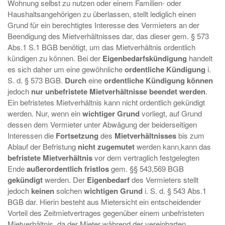
Wohnung selbst zu nutzen oder einem Familien- oder
Haushaltsangehörigen zu überlassen, stellt lediglich einen
Grund für ein berechtigtes Interesse des Vermieters an der
Beendigung des Mietverhältnisses dar, das dieser gem. § 573
Abs.1 S.1 BGB benötigt, um das Mietverhältnis ordentlich
kündigen zu können. Bei der
Eigenbedarfskündigung
handelt
es sich daher um eine gewöhnliche
ordentliche Kündigung
i.
S. d. § 573 BGB.
Durch
eine
ordentliche Kündigung können
jedoch
nur unbefristete Mietverhältnisse beendet werden
.
Ein befristetes Mietverhältnis kann nicht ordentlich gekündigt
werden. Nur, wenn ein
wichtiger Grund
vorliegt, auf Grund
dessen dem Vermieter unter Abwägung der beiderseitigen
Interessen die
Fortsetzung
des
Mietverhältnisses
bis zum
Ablauf der Befristung
nicht zugemutet
werden kann,kann das
befristete Mietverhältnis
vor dem vertraglich festgelegten
Ende
außerordentlich fristlos
gem. §§ 543,569 BGB
gekündigt
werden. Der
Eigenbedarf
des Vermieters stellt
jedoch
keinen
solchen
wichtigen Grund
i. S. d. § 543 Abs.1
BGB dar. Hierin besteht aus Mietersicht ein entscheidender
Vorteil des Zeitmietvertrages gegenüber einem unbefristeten
Mietverhältnis, da der Mieter während der vereinbarten