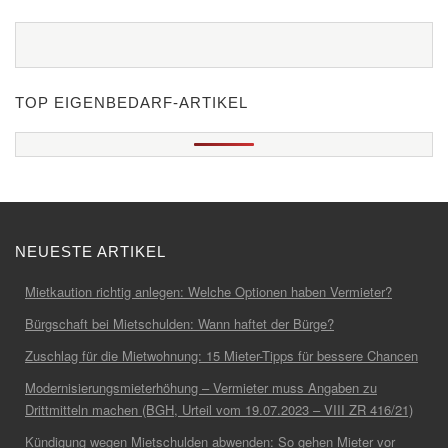
TOP EIGENBEDARF-ARTIKEL
NEUESTE ARTIKEL
Mietkaution richtig anlegen: Welche Optionen haben Vermieter?
Bürgschaft bei Mietschulden: Wann haftet der Bürge?
Zuschlag für die Mietwohnung: 15 Mieter-Tipps für bessere Chancen
Modernisierungsmieterhöhung – Vermieter muss Angaben zu
Drittmitteln machen (BGH, Urteil vom 19.07.2023 – VIII ZR 416/21)
Kündigung wegen Mietschulden abwenden: So gehen Mieter vor