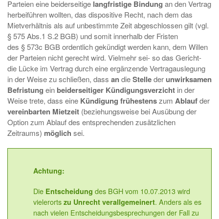
Parteien eine beiderseitige
langfristige Bindung
an den Vertrag
herbeiführen wollten, das dispositive Recht, nach dem das
Mietverhältnis als auf unbestimmte Zeit abgeschlossen gilt (vgl.
§ 575 Abs.1 S.2 BGB) und somit innerhalb der Fristen
des § 573c BGB ordentlich gekündigt werden kann, dem Willen
der Parteien nicht gerecht wird. Vielmehr sei- so das Gericht-
die Lücke im Vertrag durch eine ergänzende Vertragauslegung
in der Weise zu schließen, dass
an
die
Stelle
der
unwirksamen
Befristung
ein
beiderseitiger Kündigungsverzicht
in der
Weise trete, dass eine
Kündigung frühestens
zum
Ablauf
der
vereinbarten Mietzeit
(beziehungsweise bei Ausübung der
Option zum Ablauf des entsprechenden zusätzlichen
Zeitraums)
möglich
sei.
Achtung:
Die
des BGH vom 10.07.2013 wird
Entscheidung
vielerorts
. Anders als es
zu Unrecht verallgemeinert
nach vielen Entscheidungsbesprechungen der Fall zu