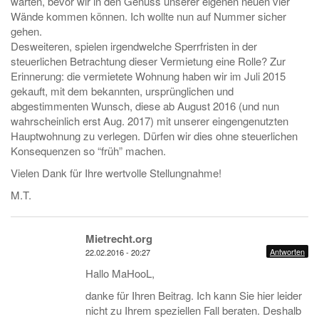
warten, bevor wir in den Genuss unserer eigenen neuen vier
Wände kommen können. Ich wollte nun auf Nummer sicher
gehen.
Desweiteren, spielen irgendwelche Sperrfristen in der
steuerlichen Betrachtung dieser Vermietung eine Rolle? Zur
Erinnerung: die vermietete Wohnung haben wir im Juli 2015
gekauft, mit dem bekannten, ursprünglichen und
abgestimmenten Wunsch, diese ab August 2016 (und nun
wahrscheinlich erst Aug. 2017) mit unserer eingengenutzten
Hauptwohnung zu verlegen. Dürfen wir dies ohne steuerlichen
Konsequenzen so “früh” machen.
Vielen Dank für Ihre wertvolle Stellungnahme!
M.T.
Mietrecht.org
Antworten
22.02.2016 - 20:27
Hallo MaHooL,
danke für Ihren Beitrag. Ich kann Sie hier leider
nicht zu Ihrem speziellen Fall beraten. Deshalb