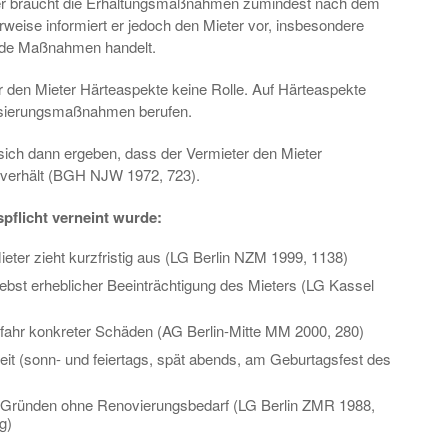
er braucht die Erhaltungsmaßnahmen zumindest nach dem
weise informiert er jedoch den Mieter vor, insbesondere
ende Maßnahmen handelt.
 den Mieter Härteaspekte keine Rolle. Auf Härteaspekte
nisierungsmaßnahmen berufen.
sich dann ergeben, dass der Vermieter den Mieter
ig verhält (BGH NJW 1972, 723).
spflicht verneint wurde:
ieter zieht kurzfristig aus (LG Berlin NZM 1999, 1138)
ebst erheblicher Beeinträchtigung des Mieters (LG Kassel
fahr konkreter Schäden (AG Berlin-Mitte MM 2000, 280)
eit (sonn- und feiertags, spät abends, am Geburtagsfest des
ründen ohne Renovierungsbedarf (LG Berlin ZMR 1988,
g)