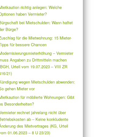
Mietkaution richtig anlegen: Welche
Optionen haben Vermieter?
Bürgschaft bei Mietschulden: Wann haftet
der Bürge?
Zuschlag für die Mietwohnung: 15 Mieter-
Tipps für bessere Chancen
Modernisierungsmieterhöhung – Vermieter
muss Angaben zu Drittmitteln machen
(BGH, Urteil vom 19.07.2023 – VIII ZR
416/21)
Kündigung wegen Mietschulden abwenden:
So gehen Mieter vor
Mietkaution für möblierte Wohnungen: Gibt
es Besonderheiten?
Vermieter rechnet jahrelang nicht über
Betriebskosten ab – Keine konkludente
Änderung des Mietvertrages (KG, Urteil
vom 01.06.2023 – 8 U 23/23)