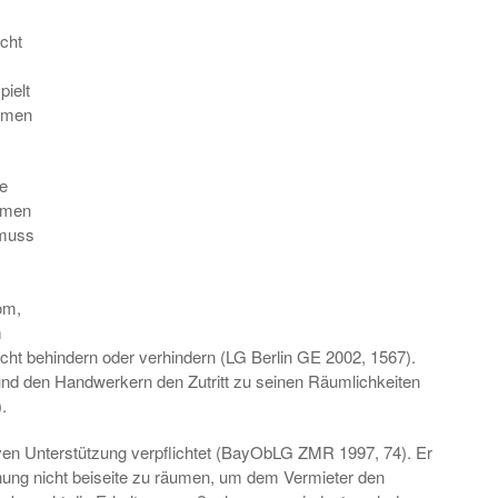
cht
pielt
ahmen
ie
hmen
 muss
om,
m
nicht behindern oder verhindern (LG Berlin GE 2002, 1567).
d den Handwerkern den Zutritt zu seinen Räumlichkeiten
.
ktiven Unterstützung verpflichtet (BayObLG ZMR 1997, 74). Er
hnung nicht beiseite zu räumen, um dem Vermieter den