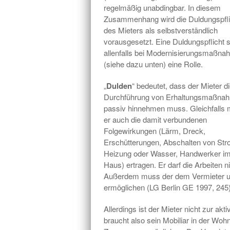
regelmäßig unabdingbar. In diesem
Zusammenhang wird die Duldungspfli
des Mieters als selbstverständlich
vorausgesetzt. Eine Duldungspflicht s
allenfalls bei Modernisierungsmaßn
(siehe dazu unten) eine Rolle.
„
Dulden
“ bedeutet, dass der Mieter d
Durchführung von Erhaltungsmaßna
passiv hinnehmen muss. Gleichfalls
er auch die damit verbundenen
Folgewirkungen (Lärm, Dreck,
Erschütterungen, Abschalten von Str
Heizung oder Wasser, Handwerker i
Haus) ertragen. Er darf die Arbeiten 
Außerdem muss der dem Vermieter un
ermöglichen (LG Berlin GE 1997, 245)
Allerdings ist der Mieter nicht zur a
braucht also sein Mobiliar in der Wo