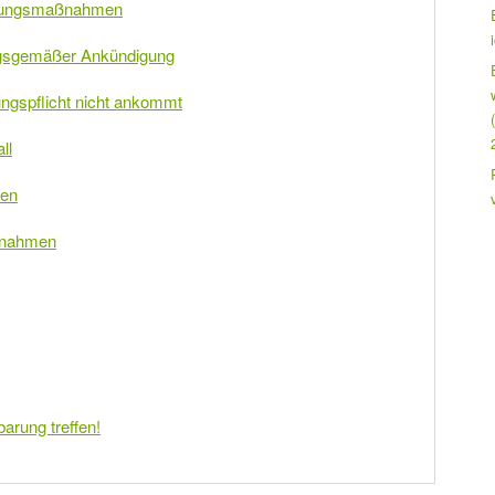
ierungsmaßnahmen
ungsgemäßer Ankündigung
dungspflicht nicht ankommt
ll
men
ßnahmen
barung treffen!