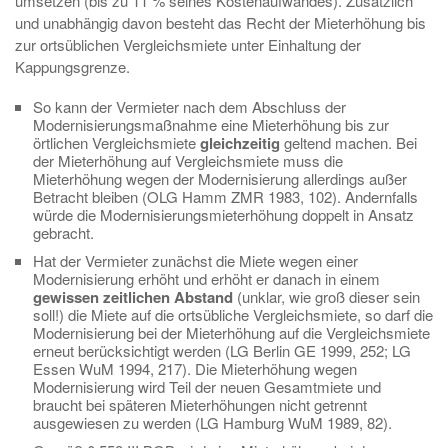
umsetzen (bis zu 11 % seines Kostenaufwandes). Zusätzlich
und unabhängig davon besteht das Recht der Mieterhöhung bis
zur ortsüblichen Vergleichsmiete unter Einhaltung der
Kappungsgrenze.
So kann der Vermieter nach dem Abschluss der
Modernisierungsmaßnahme eine Mieterhöhung bis zur
örtlichen Vergleichsmiete
gleichzeitig
geltend machen. Bei
der Mieterhöhung auf Vergleichsmiete muss die
Mieterhöhung wegen der Modernisierung allerdings außer
Betracht bleiben (OLG Hamm ZMR 1983, 102). Andernfalls
würde die Modernisierungsmieterhöhung doppelt in Ansatz
gebracht.
Hat der Vermieter zunächst die Miete wegen einer
Modernisierung erhöht und erhöht er danach in einem
gewissen zeitlichen Abstand
(unklar, wie groß dieser sein
soll!) die Miete auf die ortsübliche Vergleichsmiete, so darf die
Modernisierung bei der Mieterhöhung auf die Vergleichsmiete
erneut berücksichtigt werden (LG Berlin GE 1999, 252; LG
Essen WuM 1994, 217). Die Mieterhöhung wegen
Modernisierung wird Teil der neuen Gesamtmiete und
braucht bei späteren Mieterhöhungen nicht getrennt
ausgewiesen zu werden (LG Hamburg WuM 1989, 82).