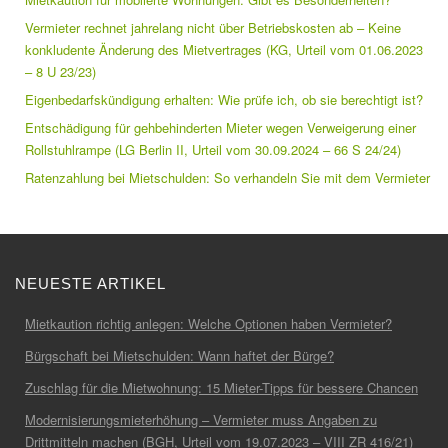
Vermieter rechnet jahrelang nicht über Betriebskosten ab – Keine
konkludente Änderung des Mietvertrages (KG, Urteil vom 01.06.2023
– 8 U 23/23)
Eigenbedarfskündigung erhalten: Wie prüfe ich, ob sie berechtigt ist?
Entschädigung für gehbehinderten Mieter wegen Verweigerung einer
Rollstuhlrampe (LG Berlin II, Urteil vom 30.09.2024 – 66 S 24/24)
Ratenzahlung bei Mietschulden: So verhandeln Sie mit dem Vermieter
NEUESTE ARTIKEL
Mietkaution richtig anlegen: Welche Optionen haben Vermieter?
Bürgschaft bei Mietschulden: Wann haftet der Bürge?
Zuschlag für die Mietwohnung: 15 Mieter-Tipps für bessere Chancen
Modernisierungsmieterhöhung – Vermieter muss Angaben zu
Drittmitteln machen (BGH, Urteil vom 19.07.2023 – VIII ZR 416/21)