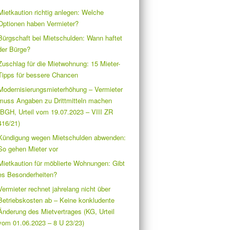
Mietkaution richtig anlegen: Welche
Optionen haben Vermieter?
Bürgschaft bei Mietschulden: Wann haftet
der Bürge?
Zuschlag für die Mietwohnung: 15 Mieter-
Tipps für bessere Chancen
Modernisierungsmieterhöhung – Vermieter
muss Angaben zu Drittmitteln machen
(BGH, Urteil vom 19.07.2023 – VIII ZR
416/21)
Kündigung wegen Mietschulden abwenden:
So gehen Mieter vor
Mietkaution für möblierte Wohnungen: Gibt
es Besonderheiten?
Vermieter rechnet jahrelang nicht über
Betriebskosten ab – Keine konkludente
Änderung des Mietvertrages (KG, Urteil
vom 01.06.2023 – 8 U 23/23)