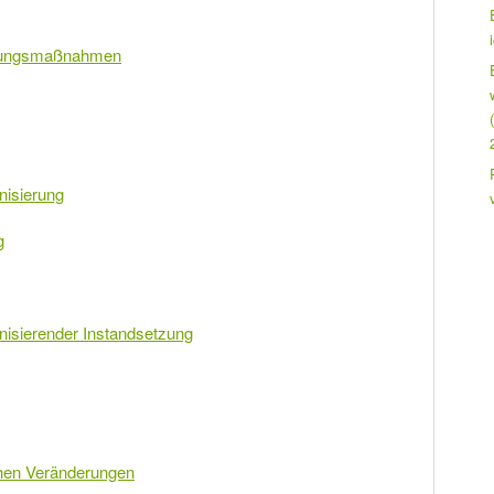
altungsmaßnahmen
nisierung
g
rnisierender Instandsetzung
ichen Veränderungen