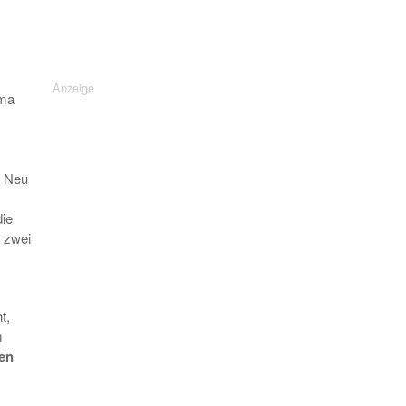
ema
. Neu
ie
d zwei
t,
m
en