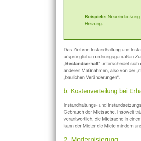
Beispiele:
Neueindeckung d
Heizung.
Das Ziel von Instandhaltung und Inst
ursprünglichen ordnungsgemäßen Zust
„
Bestandserhalt
“ unterscheidet sich
anderen Maßnahmen, also von der „m
„baulichen Veränderungen“.
b. Kostenverteilung bei E
Instandhaltungs- und Instandsetzu
Gebrauch der Mietsache. Insoweit träg
verantwortlich, die Mietsache in eine
kann der Mieter die Miete mindern u
2. Modernisierung