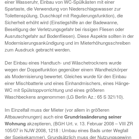
einer Wasseruhr, Einbau von WC-Spülkästen mit einer
Spartaste, die Verwendung von Niederschlagswasser zur
Toilettenspülung, Duschkopf mit Regulierungsfunktion), die
Sicherheit erhöht wird (Einstiegshilfe an der Badewanne,
Beseitigung der Verletzungsgefahr bei rissigen Fliesen oder
Ausrutschgefahr auf Bodenfliesen). Diese Aspekte sollten in der
Modernisierungsankündigung und im Mieterhöhungsschreiben
zum Ausdruck gebracht werden.
Der Einbau eines Handtuch- und Wäschetrockners wurde
wegen der Doppelfunktion gegenüber einem Wandheizkörper
als Modernisierung bewertet. Gleiches wurde für den Einbau
einer Mischbatterie und eines Einhandmischers, eines Hänge-
WC mit Spülstoppvorrichtung und eines größeren
Waschbeckens angenommen (LG Berlin Az.: 65 S 321/10).
Im Einzelfall muss der Mieter (vor allem in größeren
Altbauwohnungen) auch eine
Grundrissänderung seiner
Wohnung
akzeptieren, (BGH Urt. v. 13. Februar 2008 – VIII ZR
105/07 in NJW 2008, 1218 : Umbau eines Bads unter Wegfall
der Speisekammer). Grundsätzlich muss der Nutzungsgewinn