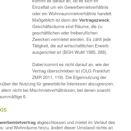
kommt es darauf an, ob es sich im
Einzelfall um ein Gewerbemietverhältnis
oder ein Wohnraummietverhältnis handelt.
Maßgeblich ist dann der
Vertragszweck
.
Geschäftsräume sind Räume, die zu
geschäftlichen oder freiberuflichen
Zwecken vermietet werden. Es zählt jede
Tätigkeit, die auf wirtschaftlichen Erwerb
ausgerichtet ist (BGH WuM 1985, 288).
Dabei kommt es nicht darauf an, wie der
Vertrag überschrieben ist (OLG Frankfurt
ZMR 2011, 119). Die Eigennutzung der
über der Nutzung für gewerbliche Interessen abzugrenzen.
r allem nicht bei Mischmietverhältnissen, bei denen sowohl
raummäßige 6.
xis
werbemietvertrag
abgeschlossen und mietet im Verlauf des
ts- und Wohnräume hinzu, ändert dieser Umstand nichts an