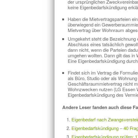
der ursprünglichen Zweckvereinba
keine Eigenbedarfskündigung erklä
Haben die Mietvertragsparteien ei
überwiegend ein Gewerberaummietv
Mietvertrag über Wohnraum abges
Umgekehrt steht die Bezeichnung 
Abschluss eines tatsächlich gewol
dann nicht, wenn die Parteien dad
umgehen wollten. Dann gilt das in 
Eine Eigenbedarfskündigung durch
Findet sich im Vertrag die Formuli
als Büro, Studio oder als Wohnung 
Geschäftsraummietvertrag nicht m
Wohnzwecken nutzen (LG Essen Wu
Eigenbedarfskündigung des Vermie
Andere Leser fanden auch diese Fa
Eigenbedarf nach Zwangsverstei
Eigenbedarfskündigung – 40 Fra
Eigenbedarfskündigung prüfen: 17