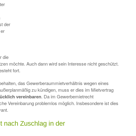
ter
n
st der
 er
r die
n möchte. Auch dann wird sein Interesse nicht geschützt.
teht fort.
orbehalten, das Gewerberaummietverhältnis wegen eines
außerplanmäßig zu kündigen, muss er dies im Mietvertrag
ücklich vereinbaren
. Da im Gewerbemietrecht
olche Vereinbarung problemlos möglich. Insbesondere ist dies
vant.
 nach Zuschlag in der