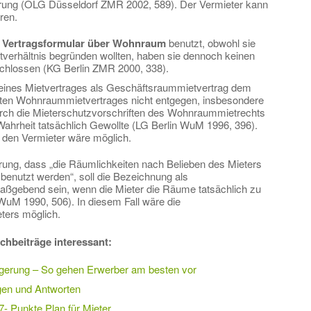
rung (OLG Düsseldorf ZMR 2002, 589). Der Vermieter kann
ren.
n
Vertragsformular über Wohnraum
benutzt, obwohl sie
erhältnis begründen wollten, haben sie dennoch keinen
chlossen (KG Berlin ZMR 2000, 338).
eines Mietvertrages als Geschäftsraummietvertrag dem
lten Wohnraummietvertrages nicht entgegen, insbesondere
urch die Mieterschutzvorschriften des Wohnraummietrechts
Wahrheit tatsächlich Gewollte (LG Berlin WuM 1996, 396).
 den Vermieter wäre möglich.
erung, dass „die Räumlichkeiten nach Belieben des Mieters
benutzt werden“, soll die Bezeichnung als
aßgebend sein, wenn die Mieter die Räume tatsächlich zu
M 1990, 506). In diesem Fall wäre die
ters möglich.
chbeiträge interessant:
gerung – So gehen Erwerber am besten vor
gen und Antworten
- Punkte Plan für Mieter