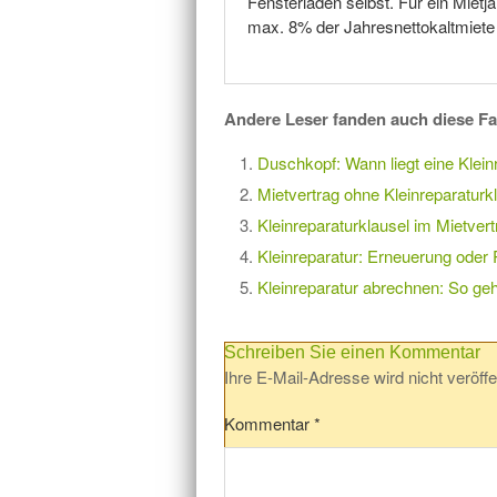
Fensterläden selbst. Für ein Mietj
max. 8% der Jahresnettokaltmiete
Andere Leser fanden auch diese Fa
Duschkopf: Wann liegt eine Klein
Mietvertrag ohne Kleinreparaturk
Kleinreparaturklausel im Mietver
Kleinreparatur: Erneuerung oder 
Kleinreparatur abrechnen: So geh
Schreiben Sie einen Kommentar
Ihre E-Mail-Adresse wird nicht veröffen
Kommentar
*