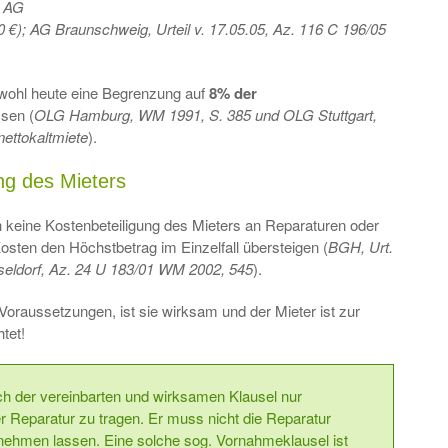
;
AG
 €); AG Braunschweig, Urteil v. 17.05.05, Az. 116 C 196/05
 wohl heute eine Begrenzung auf
8% der
sen (
OLG Hamburg, WM 1991, S. 385 und OLG Stuttgart,
ettokaltmiete
).
ung des Mieters
h keine Kostenbeteiligung des Mieters an Reparaturen oder
ten den Höchstbetrag im Einzelfall übersteigen (
BGH, Urt.
eldorf, Az.
24 U 183/01
WM 2002, 545
).
e Voraussetzungen, ist sie wirksam und der Mieter ist zur
tet!
ch der vereinbarten und wirksamen Klausel nur
ner Reparatur zu tragen. Er muss nicht die Reparatur
nehmen lassen. Eine solche sog. Vornahmeklausel ist