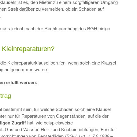
lauseln ist es, den Mieter zu einem sorgfältigeren Umgang
en Streit darüber zu vermeiden, ob ein Schaden auf
.
l muss jedoch nach der Rechtsprechung des BGH einige
e Kleinreparaturen?
die Kleinreparaturklausel berufen, wenn solch eine Klausel
trag aufgenommen wurde.
n erfüllt werden:
trag
 bestimmt sein, für welche Schäden solch eine Klausel
eter nur für Reparaturen von Gegenständen, auf die der
igen Zugriff
hat, wie beispielsweise
ität, Gas und Wasser, Heiz- und Kocheinrichtungen, Fenster-
vorrichtungen von Fensterläden
(BGH, Urt. v. 7.6.1989 –