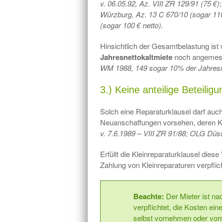
v. 06.05.92, Az. VIII ZR 129/91 (75 €)
Würzburg, Az. 13 C 670/10 (sogar 110
(sogar 100 € netto).
Hinsichtlich der Gesamtbelastung ist
Jahresnettokaltmiete
noch angemes
WM 1988, 149 sogar 10% der Jahresn
3.) Keine anteilige Beteilig
Solch eine Reparaturklausel darf auc
Neuanschaffungen vorsehen, deren Kos
v. 7.6.1989 – VIII ZR 91/88;
OLG Düss
Erfüllt die Kleinreparaturklausel dies
Zahlung von Kleinreparaturen verpflich
Beachte:
Der Mieter ist na
verpflichtet, die Kosten ei
selbst vornehmen oder vor