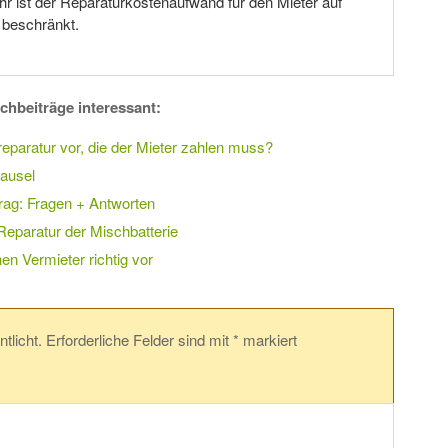
ahr ist der Reparaturkostenaufwand für den Mieter auf
 beschränkt.
chbeiträge interessant:
reparatur vor, die der Mieter zahlen muss?
lausel
trag: Fragen + Antworten
Reparatur der Mischbatterie
en Vermieter richtig vor
tlicht.
Erforderliche Felder sind mit
*
markiert