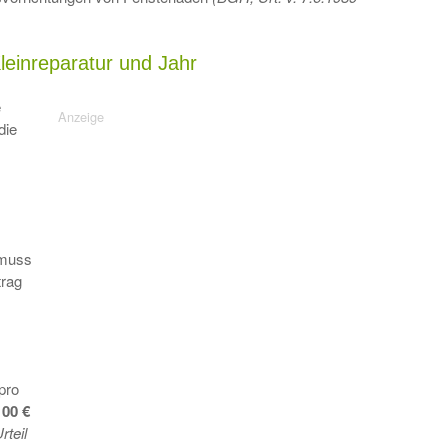
leinreparatur und Jahr
e
die
 muss
rag
pro
100 €
teil