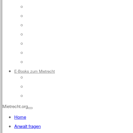
Gewerbe
Eigenbedarf
Schönheitsreparaturen
Mietkaution
Untervermietung
Mieterhöhung
Rechtsprechung
E-Books zum Mietrecht
E-Book: Eigenbedarf abwehren – Was tun, wenn der Vermieter kü
E-Book: Eigenbedarf anmelden – So kündigen Sie Ihrem Mieter ric
E-Book: Ihr Mieter zahlt nicht? – So bekommen Sie Ihre Wohnung 
Mietrecht.org
Home
Anwalt fragen