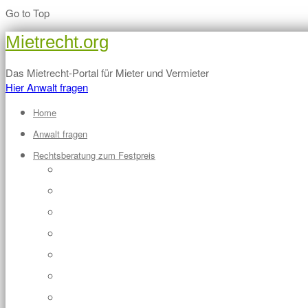
Go to Top
Mietrecht.org
Das Mietrecht-Portal für Mieter und Vermieter
Hier Anwalt fragen
Home
Anwalt fragen
Rechtsberatung zum Festpreis
Abmahnung des Mieters prüfen/formulieren
Eigenbedarfskündigung prüfen (für Vermieter)
Eigenbedarfskündigung prüfen + Brief an Vermieter (für Mieter)
Voraussetzungen der Eigenbedarfskündigung prüfen (für Vermiete
Kautionsrückzahlung durchsetzen (für Mieter)
Möglichkeiten des Kautionseinbehalts prüfen
Klausel im Mietvertrag prüfen (für Mieter und Vermieter)