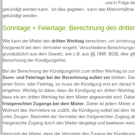
und in Folge d
gekündigt werden kann. Ist dies gegeben, kann das Mietverhältni
gekündigt werden.
Sonntage + Feiertage: Berechnung des dritt
Wie kann der Mieter den
dritten Werktag
berechnen, um sicherzug
fristgerecht bei dem Vermieter eingeht. Verschiedene Berechnung
grundsätzlich aus dem Gesetz, wie z.B. aus §§ 188ff. BGB, dies gilt 
Berechnung der Kündigungsfrist.
Bei der Berechnung der Kündigungsfrist zum dritten Werktag ist zu
Sonn- und Feiertage bei der Berechnung außen vor
bleiben. Das 
einen Sonn- oder Feiertag, so muss die Kündigung erst am darauf 
eingehen. Wichtig ist dabei, dass die Kündigung am dritten Werkta
dass sie am dritten Werktag bei dem Mieter abgesendet wird. Dabei 
fristgerechten Zugangs bei dem Mieter
. Daher ist jedem Mieter 
Wohnort des Vermieters es zuläßt, die Kündigung selbst bei dem V
unter Zeugen. Bestreitet der Vermieter den fristgerechten Zugang 
fristgerechte Zugang durch den Mieter dargelegt und bewiesen wer
Vermutet der Mieter, dass der Vermieter den Zugang der Kündigung 