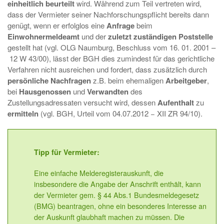
einheitlich beurteilt
wird. Während zum Teil vertreten wird,
dass der Vermieter seiner Nachforschungspflicht bereits dann
genügt, wenn er erfolglos eine
Anfrage
beim
Einwohnermeldeamt
und der
zuletzt zuständigen Poststelle
gestellt hat (vgl. OLG Naumburg, Beschluss vom 16. 01. 2001 –
12 W 43/00), lässt der BGH dies zumindest für das gerichtliche
Verfahren nicht ausreichen und fordert, dass zusätzlich durch
persönliche Nachfragen
z.B. beim ehemaligen
Arbeitgeber
,
bei
Hausgenossen
und
Verwandten
des
Zustellungsadressaten versucht wird, dessen
Aufenthalt
zu
ermitteln
(vgl. BGH, Urteil vom 04.07.2012 − XII ZR 94/10).
Tipp für Vermieter:
Eine einfache Melderegisterauskunft, die
insbesondere die Angabe der Anschrift enthält, kann
der Vermieter gem. § 44 Abs.1 Bundesmeldegesetz
(BMG) beantragen, ohne ein besonderes Interesse an
der Auskunft glaubhaft machen zu müssen. Die