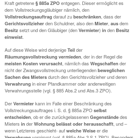
Kraft getretene
§ 885a ZPO
entgegen. Dieser ermöglicht es
dem Vollstreckungsgläubiger nämlich, den
Vollstreckungsauftrag
darauf zu
beschränken
, dass der
Gerichtsvollzieher
den Schuldner, also den
Mieter
,
aus
dem
Besitz
setzt und den Gläubiger (den
Vermieter
)
in
den
Besitz
einweist
.
Auf diese Weise wird derjenige
Teil
der
Räumungsvollstreckung vermieden
, der in der Regel die
meisten Kosten verursacht
, nämlich das
Wegschaffen
der
nicht der Zwangsvollstreckung unterliegenden
beweglichen
Sachen des Mieters
durch den Gerichtsvollzieher und deren
Verwahrung
in einer Pfandkammer oder anderweitigen
Verwahrungsstelle (vgl. § 885 Abs.2 und Abs.3 ZPO).
Der
Vermieter
kann im Falle einer Beschränkung des
Vollstreckungsauftrages i. S. d. § 885a ZPO
selbst
entscheiden
, ob er die zurückgelassenen
Gegenstände
des
Mieters
in
der
Wohnung belässt oder herausschafft
, und –
wenn Letzteres geschieht- auf
welche Weise
er die
Verwahrung
vornimmt (vgl. § 885a Abs.3 S.1 ZPO). Besonders