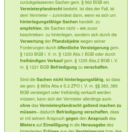
zurückgelassenen Sachen gem. § 562 BGB ein
besteht. Ist dies der Fall, ist
Vermieterpfandrecht
dem Vermieter – zumindest dann, wenn es sich um
handelt- zu
hinterlegungsfähige Sachen
, die Sachen nicht – wie zuvor
empfehlen
beschrieben- zu hinterlegen, sondern sich durch die
der
wegen seiner
Verwertung
Pfandobjekte
Forderungen durch
gem.
öffentliche Versteigerung
§ 1233 BGB i. V. m. § 1235 Abs.1 BGB oder durch
gem. § 1235 Abs.2 BGB i. V.
freihändigen Verkauf
m. § 1221 BGB
zu
.
Befriedigung
verschaffen
Sind die
, so dass
Sachen nicht hinterlegungsfähig
sie gem. § 885a Abs.4 S.2 ZPO i. V. m. §§ 383, 385
BGB versteigert oder freihändig verkauft werden
müssen, kann sich der Vermieter allerdings auch-
das
ohne
Vermieterpfandrecht geltend machen zu
– dadurch
, dass
müssen
Befriedigung verschaffen
er mit seinem Anspruch
den
des
gegen
Anspruch
auf
in die
des
Mieters
Einwilligung
Herausgabe
hinterlegten
aus der
bzw. des
Erlöses
Versteigerung