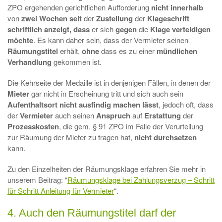
ZPO ergehenden gerichtlichen Aufforderung
nicht innerhalb
von
zwei Wochen seit
der
Zustellung
der
Klageschrift
schriftlich anzeigt, dass
er sich
gegen
die
Klage verteidigen
möchte
. Es kann daher sein, dass der Vermieter seinen
Räumungstitel
erhält,
ohne
dass es zu einer
mündlichen
Verhandlung
gekommen ist.
Die Kehrseite der Medaille ist in denjenigen Fällen, in denen der
Mieter
gar nicht in Erscheinung tritt und sich auch sein
Aufenthaltsort nicht ausfindig machen lässt
, jedoch oft, dass
der
Vermieter
auch seinen
Anspruch
auf
Erstattung
der
Prozesskosten
, die gem. § 91 ZPO im Falle der Verurteilung
zur Räumung der Mieter zu tragen hat,
nicht durchsetzen
kann.
Zu den Einzelheiten der Räumungsklage erfahren Sie mehr in
unserem Beitrag: “
Räumungsklage bei Zahlungsverzug – Schritt
für Schritt Anleitung für Vermieter
“.
4. Auch den Räumungstitel darf der