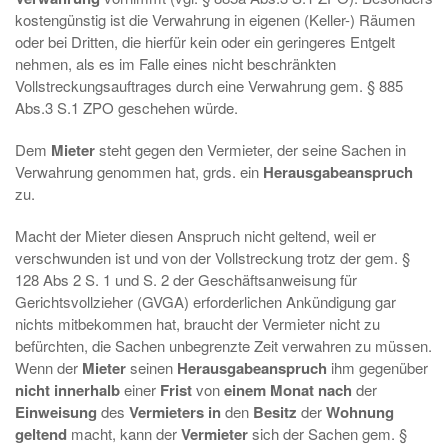
kostengünstig ist die Verwahrung in eigenen (Keller-) Räumen
oder bei Dritten, die hierfür kein oder ein geringeres Entgelt
nehmen, als es im Falle eines nicht beschränkten
Vollstreckungsauftrages durch eine Verwahrung gem. § 885
Abs.3 S.1 ZPO geschehen würde.
Dem
Mieter
steht gegen den Vermieter, der seine Sachen in
Verwahrung genommen hat, grds. ein
Herausgabeanspruch
zu.
Macht der Mieter diesen Anspruch nicht geltend, weil er
verschwunden ist und von der Vollstreckung trotz der gem. §
128 Abs 2 S. 1 und S. 2 der Geschäftsanweisung für
Gerichtsvollzieher (GVGA) erforderlichen Ankündigung gar
nichts mitbekommen hat, braucht der Vermieter nicht zu
befürchten, die Sachen unbegrenzte Zeit verwahren zu müssen.
Wenn der
Mieter
seinen
Herausgabeanspruch
ihm gegenüber
nicht
innerhalb
einer
Frist
von
einem Monat nach
der
Einweisung
des
Vermieters in
den
Besitz
der
Wohnung
geltend
macht, kann der
Vermieter
sich der Sachen gem. §