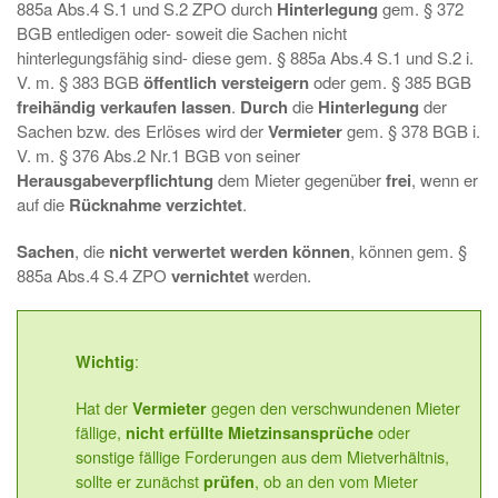
885a Abs.4 S.1 und S.2 ZPO durch
Hinterlegung
gem. § 372
BGB entledigen oder- soweit die Sachen nicht
hinterlegungsfähig sind- diese gem. § 885a Abs.4 S.1 und S.2 i.
V. m. § 383 BGB
öffentlich versteigern
oder gem. § 385 BGB
freihändig verkaufen lassen
.
Durch
die
Hinterlegung
der
Sachen bzw. des Erlöses wird der
Vermieter
gem. § 378 BGB i.
V. m. § 376 Abs.2 Nr.1 BGB von seiner
Herausgabeverpflichtung
dem Mieter gegenüber
frei
, wenn er
auf die
Rücknahme verzichtet
.
Sachen
, die
nicht verwertet werden können
, können gem. §
885a Abs.4 S.4 ZPO
vernichtet
werden.
:
Wichtig
Hat der
gegen den verschwundenen Mieter
Vermieter
fällige,
oder
nicht erfüllte Mietzinsansprüche
sonstige fällige Forderungen aus dem Mietverhältnis,
sollte er zunächst
, ob an den vom Mieter
prüfen