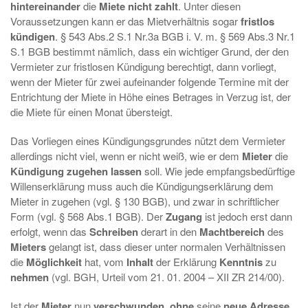
hintereinander
die
Miete nicht zahlt
. Unter diesen
Voraussetzungen kann er das Mietverhältnis sogar
fristlos
kündigen
. § 543 Abs.2 S.1 Nr.3a BGB i. V. m. § 569 Abs.3 Nr.1
S.1 BGB bestimmt nämlich, dass ein wichtiger Grund, der den
Vermieter zur fristlosen Kündigung berechtigt, dann vorliegt,
wenn der Mieter für zwei aufeinander folgende Termine mit der
Entrichtung der Miete in Höhe eines Betrages in Verzug ist, der
die Miete für einen Monat übersteigt.
Das Vorliegen eines Kündigungsgrundes nützt dem Vermieter
allerdings nicht viel, wenn er nicht weiß, wie er dem
Mieter
die
Kündigung zugehen lassen
soll. Wie jede empfangsbedürftige
Willenserklärung muss auch die Kündigungserklärung dem
Mieter in zugehen (vgl. § 130 BGB), und zwar in schriftlicher
Form (vgl. § 568 Abs.1 BGB). Der
Zugang
ist jedoch erst dann
erfolgt, wenn das
Schreiben
derart in den
Machtbereich
des
Mieters
gelangt ist, dass dieser unter normalen Verhältnissen
die
Möglichkeit
hat, vom
Inhalt
der Erklärung
Kenntnis
zu
nehmen
(vgl. BGH, Urteil vom 21. 01. 2004 – XII ZR 214/00).
Ist der
Mieter
nun
verschwunden
,
ohne
seine
neue
Adresse