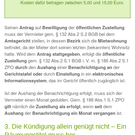
Kosten dafür betragen zwischen 5,00 und 15,00 Euro.
Seinen
Antrag
auf
Bewilligung
der
öffentlichen Zustellung
muss der Vermieter gem. § 132 Abs.2 S.2 BGB bei dem
Amtsgericht
stellen, in dessen
Bezirk
sich die
Mietwohnung
befindet, da der Mieter dort seinen letzten (bekannten) Wohnsitz
hatte. Wird dem
Antrag stattgegeben
, erfolgt die
öffentliche
Zustellung
gem. § 132 Abs.2 S.1 BGB i. V. m. § 186 Abs.2 S.1
ZPO
durch
den
Aushang
einer
Benachrichtigung an
der
Gerichtstafel
oder
durch
Einstellung
in ein
elektronisches
Informationssystem
, das im Gericht öffentlich zugänglich ist.
Ist der Aushang der Benachrichtigung erfolgt, muss sich der
Vermieter einen Monat gedulden. Gem. § 188 Abs.1 S.1 ZPO
gilt
nämlich die
Zustellung als erfolgt
, wenn
seit
dem
Aushang
der
Benachrichtigung ein Monat vergangen
ist.
3. Die Kündigung allein genügt nicht – Ein
Räumungstitel muss her