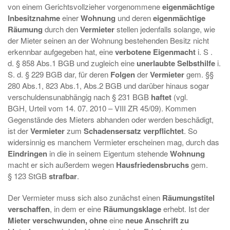
von einem Gerichtsvollzieher vorgenommene
eigenmächtige
Inbesitznahme
einer
Wohnung
und deren
eigenmächtige
Räumung
durch den
Vermieter
stellen jedenfalls solange, wie
der Mieter seinen an der Wohnung bestehenden Besitz nicht
erkennbar aufgegeben hat, eine
verbotene Eigenmacht
i. S .
d. § 858 Abs.1 BGB und zugleich eine
unerlaubte Selbsthilfe
i.
S. d. § 229 BGB dar, für deren
Folgen
der
Vermieter
gem. §§
280 Abs.1, 823 Abs.1, Abs.2 BGB und darüber hinaus sogar
verschuldensunabhängig nach § 231 BGB
haftet
(vgl.
BGH, Urteil vom 14. 07. 2010 – VIII ZR 45/09). Kommen
Gegenstände des Mieters abhanden oder werden beschädigt,
ist der
Vermieter
zum
Schadensersatz verpflichtet
. So
widersinnig es manchem Vermieter erscheinen mag, durch das
Eindringen
in die in seinem Eigentum stehende
Wohnung
macht er sich außerdem wegen
Hausfriedensbruchs
gem.
§ 123 StGB
strafbar
.
Der Vermieter muss sich also zunächst einen
Räumungstitel
verschaffen
, in dem er eine
Räumungsklage
erhebt. Ist der
Mieter verschwunden, ohne
eine
neue Anschrift zu