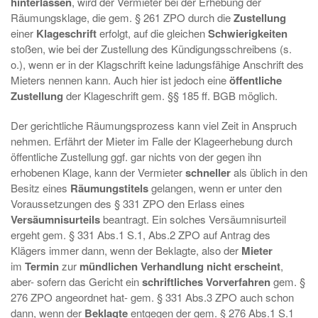
hinterlassen
, wird der Vermieter bei der Erhebung der
Räumungsklage, die gem. § 261 ZPO durch die
Zustellung
einer
Klageschrift
erfolgt, auf die gleichen
Schwierigkeiten
stoßen, wie bei der Zustellung des Kündigungsschreibens (s.
o.), wenn er in der Klagschrift keine ladungsfähige Anschrift des
Mieters nennen kann. Auch hier ist jedoch eine
öffentliche
Zustellung
der Klageschrift gem. §§ 185 ff. BGB möglich.
Der gerichtliche Räumungsprozess kann viel Zeit in Anspruch
nehmen. Erfährt der Mieter im Falle der Klageerhebung durch
öffentliche Zustellung ggf. gar nichts von der gegen ihn
erhobenen Klage, kann der Vermieter
schneller
als üblich in den
Besitz eines
Räumungstitels
gelangen, wenn er unter den
Voraussetzungen des § 331 ZPO den Erlass eines
Versäumnisurteils
beantragt. Ein solches Versäumnisurteil
ergeht gem. § 331 Abs.1 S.1, Abs.2 ZPO auf Antrag des
Klägers immer dann, wenn der Beklagte, also der
Mieter
im
Termin
zur
mündlichen Verhandlung nicht erscheint
,
aber- sofern das Gericht ein
schriftliches Vorverfahren
gem. §
276 ZPO angeordnet hat- gem. § 331 Abs.3 ZPO auch schon
dann, wenn der
Beklagte
entgegen der gem. § 276 Abs.1 S.1