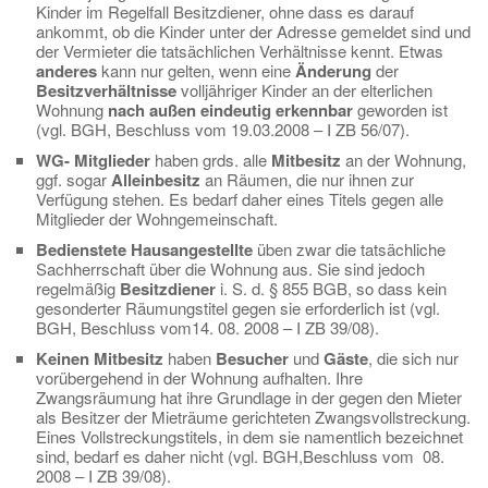
Kinder im Regelfall Besitzdiener, ohne dass es darauf
ankommt, ob die Kinder unter der Adresse gemeldet sind und
der Vermieter die tatsächlichen Verhältnisse kennt. Etwas
anderes
kann nur gelten, wenn eine
Änderung
der
Besitzverhältnisse
volljähriger Kinder an der elterlichen
Wohnung
nach außen eindeutig erkennbar
geworden ist
(vgl. BGH, Beschluss vom 19.03.2008 – I ZB 56/07).
WG- Mitglieder
haben grds. alle
Mitbesitz
an der Wohnung,
ggf. sogar
Alleinbesitz
an Räumen, die nur ihnen zur
Verfügung stehen. Es bedarf daher eines Titels gegen alle
Mitglieder der Wohngemeinschaft.
Bedienstete
Hausangestellte
üben zwar die tatsächliche
Sachherrschaft über die Wohnung aus. Sie sind jedoch
regelmäßig
Besitzdiener
i. S. d. § 855 BGB, so dass kein
gesonderter Räumungstitel gegen sie erforderlich ist (vgl.
BGH, Beschluss vom14. 08. 2008 – I ZB 39/08).
Keinen Mitbesitz
haben
Besucher
und
Gäste
, die sich nur
vorübergehend in der Wohnung aufhalten. Ihre
Zwangsräumung hat ihre Grundlage in der gegen den Mieter
als Besitzer der Mieträume gerichteten Zwangsvollstreckung.
Eines Vollstreckungstitels, in dem sie namentlich bezeichnet
sind, bedarf es daher nicht (vgl. BGH,Beschluss vom 08.
2008 – I ZB 39/08).