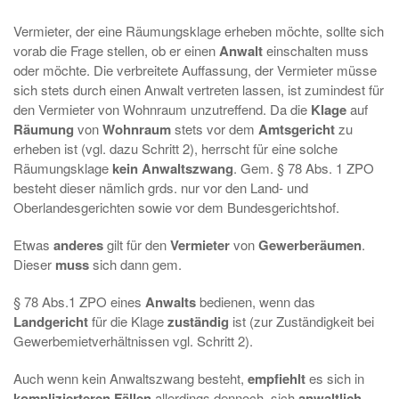
Vermieter, der eine Räumungsklage erheben möchte, sollte sich
vorab die Frage stellen, ob er einen
Anwalt
einschalten muss
oder möchte. Die verbreitete Auffassung, der Vermieter müsse
sich stets durch einen Anwalt vertreten lassen, ist zumindest für
den Vermieter von Wohnraum unzutreffend. Da die
Klage
auf
Räumung
von
Wohnraum
stets vor dem
Amtsgericht
zu
erheben ist (vgl. dazu Schritt 2), herrscht für eine solche
Räumungsklage
kein Anwaltszwang
. Gem. § 78 Abs. 1 ZPO
besteht dieser nämlich grds. nur vor den Land- und
Oberlandesgerichten sowie vor dem Bundesgerichtshof.
Etwas
anderes
gilt für den
Vermieter
von
Gewerberäumen
.
Dieser
muss
sich dann gem.
§ 78 Abs.1 ZPO eines
Anwalts
bedienen, wenn das
Landgericht
für die Klage
zuständig
ist (zur Zuständigkeit bei
Gewerbemietverhältnissen vgl. Schritt 2).
Auch wenn kein Anwaltszwang besteht,
empfiehlt
es sich in
komplizierteren Fällen
allerdings dennoch, sich
anwaltlich