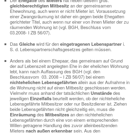
Der
Ehegatte
des
Mieters
hat neben diesem grds.
gleichberechtigten Mitbesitz
an der gemeinsamen
Ehewohnung, auch wenn er nicht Mieter ist. Voraussetzung
einer Zwangsräumung ist daher ein gegen beide Ehegatten
gerichteter Titel, auch wenn nur einer von ihnen Mieter der zu
räumenden Wohnung ist (vgl. BGH, Beschluss vom
03.2008- I ZB 56/07).
Das
Gleiche
wird für den
eingetragenen Lebenspartner
i.
S. d. Lebenspartnerschaftsgesetzes gelten müssen.
Anders als bei einem Ehepaar, das gemeinsam auf Grund
der auf Lebenszeit angelegten Ehe in der ehelichen Wohnung
lebt, kann nach Auffassung des BGH (vgl. den
Beschlussvom 03. 2008 – I ZB 56/07) bei einem
nichtehelichen Lebensgefährten
allein aus der Aufnahme in
die Wohnung nicht auf einen Mitbesitz geschlossen werden.
Vielmehr muss anhand der tatsächlichen
Umstände
des
jeweiligen
Einzelfalls
beurteilt werden, ob der nichteheliche
Lebensgefährte Mitbesitzer oder nur Besitzdiener ist. Ziehen
beide Lebensgefährten nicht gleichzeitig ein, muss die
Einräumung
des
Mitbesitzes
an den nichtehelichen
Lebensgefährten durch eine von einem entsprechenden
Willen getragene Handlung des zuvor alleinbesitzenden
Mieters
nach außen erkennbar
sein. Aus den