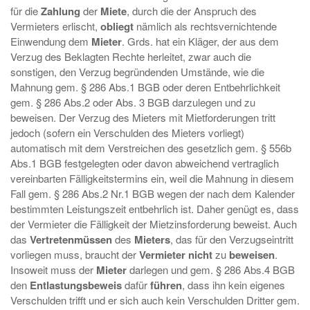
für die
Zahlung
der
Miete
, durch die der Anspruch des
Vermieters erlischt,
obliegt
nämlich als rechtsvernichtende
Einwendung dem
Mieter
. Grds. hat ein Kläger, der aus dem
Verzug des Beklagten Rechte herleitet, zwar auch die
sonstigen, den Verzug begründenden Umstände, wie die
Mahnung gem. § 286 Abs.1 BGB oder deren Entbehrlichkeit
gem. § 286 Abs.2 oder Abs. 3 BGB darzulegen und zu
beweisen. Der Verzug des Mieters mit Mietforderungen tritt
jedoch (sofern ein Verschulden des Mieters vorliegt)
automatisch mit dem Verstreichen des gesetzlich gem. § 556b
Abs.1 BGB festgelegten oder davon abweichend vertraglich
vereinbarten Fälligkeitstermins ein, weil die Mahnung in diesem
Fall gem. § 286 Abs.2 Nr.1 BGB wegen der nach dem Kalender
bestimmten Leistungszeit entbehrlich ist. Daher genügt es, dass
der Vermieter die Fälligkeit der Mietzinsforderung beweist. Auch
das
Vertretenmüssen
des
Mieters
, das für den Verzugseintritt
vorliegen muss, braucht der
Vermieter nicht
zu
beweisen
.
Insoweit muss der
Mieter
darlegen und gem. § 286 Abs.4 BGB
den
Entlastungsbeweis
dafür
führen
, dass ihn kein eigenes
Verschulden trifft und er sich auch kein Verschulden Dritter gem.