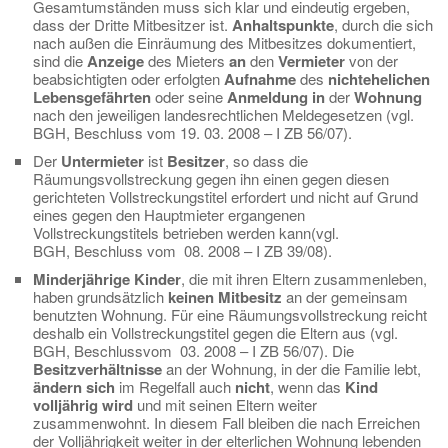
Gesamtumständen muss sich klar und eindeutig ergeben,
dass der Dritte Mitbesitzer ist.
Anhaltspunkte
, durch die sich
nach außen die Einräumung des Mitbesitzes dokumentiert,
sind die
Anzeige
des Mieters
an
den
Vermieter
von der
beabsichtigten oder erfolgten
Aufnahme
des
nichtehelichen
Lebensgefährten
oder seine
Anmeldung
in
der
Wohnung
nach den jeweiligen landesrechtlichen Meldegesetzen (vgl.
BGH, Beschluss vom 19. 03. 2008 – I ZB 56/07).
Der
Untermieter
ist
Besitzer
, so dass die
Räumungsvollstreckung gegen ihn einen gegen diesen
gerichteten Vollstreckungstitel erfordert und nicht auf Grund
eines gegen den Hauptmieter ergangenen
Vollstreckungstitels betrieben werden kann(vgl.
BGH, Beschluss vom 08. 2008 – I ZB 39/08).
Minderjährige Kinder
, die mit ihren Eltern zusammenleben,
haben grundsätzlich
keinen Mitbesitz
an der gemeinsam
benutzten Wohnung. Für eine Räumungsvollstreckung reicht
deshalb ein Vollstreckungstitel gegen die Eltern aus (vgl.
BGH, Beschlussvom 03. 2008 – I ZB 56/07). Die
Besitzverhältnisse
an der Wohnung, in der die Familie lebt,
ändern sich
im Regelfall auch
nicht
, wenn das
Kind
volljährig wird
und mit seinen Eltern weiter
zusammenwohnt. In diesem Fall bleiben die nach Erreichen
der Volljährigkeit weiter in der elterlichen Wohnung lebenden