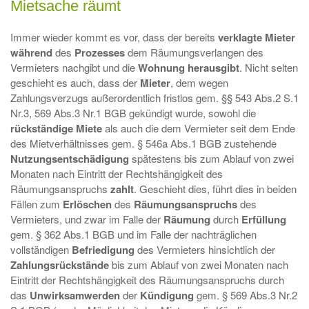
Mietsache räumt
Immer wieder kommt es vor, dass der bereits
verklagte Mieter
während
des
Prozesses
dem Räumungsverlangen des
Vermieters nachgibt und die
Wohnung herausgibt
. Nicht selten
geschieht es auch, dass der
Mieter
, dem wegen
Zahlungsverzugs außerordentlich fristlos gem. §§ 543 Abs.2 S.1
Nr.3, 569 Abs.3 Nr.1 BGB gekündigt wurde, sowohl die
rückständige Miete
als auch die dem Vermieter seit dem Ende
des Mietverhältnisses gem. § 546a Abs.1 BGB zustehende
Nutzungsentschädigung
spätestens bis zum Ablauf von zwei
Monaten nach Eintritt der Rechtshängigkeit des
Räumungsanspruchs
zahlt
. Geschieht dies, führt dies in beiden
Fällen zum
Erlöschen
des
Räumungsanspruchs
des
Vermieters, und zwar im Falle der
Räumung
durch
Erfüllung
gem. § 362 Abs.1 BGB und im Falle der nachträglichen
vollständigen
Befriedigung
des Vermieters hinsichtlich der
Zahlungsrückstände
bis zum Ablauf von zwei Monaten nach
Eintritt der Rechtshängigkeit des Räumungsanspruchs durch
das
Unwirksamwerden
der
Kündigung
gem. § 569 Abs.3 Nr.2