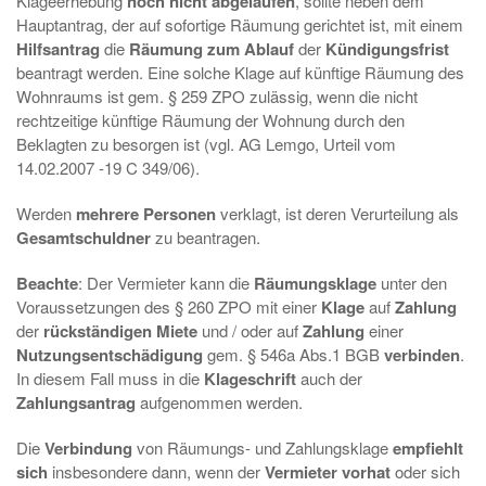
Klageerhebung
noch nicht abgelaufen
, sollte neben dem
Hauptantrag, der auf sofortige Räumung gerichtet ist, mit einem
Hilfsantrag
die
Räumung zum Ablauf
der
Kündigungsfrist
beantragt werden. Eine solche Klage auf künftige Räumung des
Wohnraums ist gem. § 259 ZPO zulässig, wenn die nicht
rechtzeitige künftige Räumung der Wohnung durch den
Beklagten zu besorgen ist (vgl. AG Lemgo, Urteil vom
14.02.2007 -19 C 349/06).
Werden
mehrere Personen
verklagt, ist deren Verurteilung als
Gesamtschuldner
zu beantragen.
Beachte
: Der Vermieter kann die
Räumungsklage
unter den
Voraussetzungen des § 260 ZPO mit einer
Klage
auf
Zahlung
der
rückständigen Miete
und / oder auf
Zahlung
einer
Nutzungsentschädigung
gem. § 546a Abs.1 BGB
verbinden
.
In diesem Fall muss in die
Klageschrift
auch der
Zahlungsantrag
aufgenommen werden.
Die
Verbindung
von Räumungs- und Zahlungsklage
empfiehlt
sich
insbesondere dann, wenn der
Vermieter vorhat
oder sich