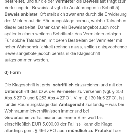
bestreitet
, und für die der
Vermieter
die
Beweislast
trägt
(zur
Verteilung der Beweislast vgl. die Ausführungen in Schritt 5),
Beweis anbietet
. Oft stellt sich zwar erst durch die Erwiderung
des Mieters auf die Räumungsklage heraus, welche Tatsachen
dieser bestreitet. Daher kann ein Beweisangebot auch noch
später in einem weiteren Schriftsatz des Vermieters erfolgen.
Für solche Tatsachen, mit deren Bestreiten der Vermieter mit
hoher Wahrscheinlichkeit rechnen muss, sollten entsprechende
Beweisangebote jedoch bereits in die Klageschrift
aufgenommen werden.
d) Form
Die Klageschrift ist grds.
schriftlich
einzureichen und mit der
Unterschrift
des bzw. der
Vermieter
zu versehen (vgl. § 253
Abs.5 ZPO und § 253 Abs.4 ZPO i. V. m. § 130 Nr.6 ZPO). Ist
für die Räumungsklage das
Amtsgericht
zuständig – was bei
Wohnraummietverhältnissen immer und bei
Gewerbemietverhältnissen bei einem Streitwert bis
einschließlich EUR 5.000,00 der Fall ist-, kann die Klage
allerdings gem. § 496 ZPO auch
mündlich zu Protokoll
der