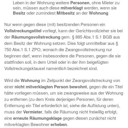
Leben in der Wohnung weitere
Personen
, ohne Mieter zu
sein, müssen auch diese
mitverklagt
werden, wenn sie
Besitz
oder zumindest
Mitbesitz
an der
Wohnung
Nur wenn gegen diese (mit) besitzenden Personen ein
Vollstreckungstitel
vorliegt, kann der Gerichtsvollzieher sie bei
der
Räumungsvollstreckung
gem. § 885 Abs.1 S.1 BGB aus
dem Besitz der Wohnung setzen. Dies folgt unmittelbar aus §
750 Abs.1 S.1 ZPO, wonach die Zwangsvollstreckung nur
beginnen darf, wenn insbesondere die Personen, gegen die sie
stattfinden soll, in dem Urteil oder in der ihm beigefügten
Vollstreckungsklausel namentlich bezeichnet sind.
Wird die
Wohnung
im Zeitpunkt der Zwangsvollstreckung von
einer
nicht mitverklagten Person bewohnt
, gegen die ein Titel
hätte vorliegen müssen, um sie zwangsweise aus der Wohnung
zu entfernen (zu dem Kreis derjenigen Personen, für deren
Entfernung ein Titel erforderlich ist, siehe die Auflistung unten),
muss der
Vermieter
, falls die Räumung nicht freiwillig erfolgt,
eine
erneute Räumungsklage
gegen diesen zunächst nicht
mitverklagten Bewohner
erheben
.