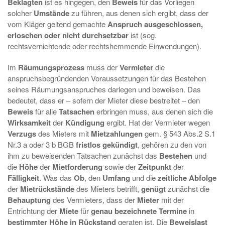
Beklagten
ist es hingegen, den
Beweis
für das Vorliegen
solcher
Umstände
zu führen, aus denen sich ergibt, dass der
vom Kläger geltend gemachte
Anspruch ausgeschlossen,
erloschen oder nicht durchsetzbar
ist (sog.
rechtsvernichtende oder rechtshemmende Einwendungen).
Im
Räumungsprozess
muss der
Vermieter
die
anspruchsbegründenden Voraussetzungen für das Bestehen
seines Räumungsanspruches darlegen und beweisen. Das
bedeutet, dass er – sofern der Mieter diese bestreitet – den
Beweis
für alle
Tatsachen
erbringen muss, aus denen sich die
Wirksamkeit
der
Kündigung
ergibt. Hat der Vermieter wegen
Verzugs
des Mieters mit
Mietzahlungen
gem. § 543 Abs.2 S.1
Nr.3 a oder 3 b BGB
fristlos gekündigt
, gehören zu den von
ihm zu beweisenden Tatsachen zunächst das
Bestehen
und
die
Höhe
der
Mietforderung
sowie der
Zeitpunkt
der
Fälligkeit
. Was das
Ob
, den
Umfang
und die
zeitliche Abfolge
der
Mietrückstände
des Mieters betrifft,
genügt
zunächst die
Behauptung
des Vermieters, dass der
Mieter
mit der
Entrichtung der
Miete
für
genau bezeichnete Termine
in
bestimmter Höhe in Rückstand
geraten ist. Die
Beweislast