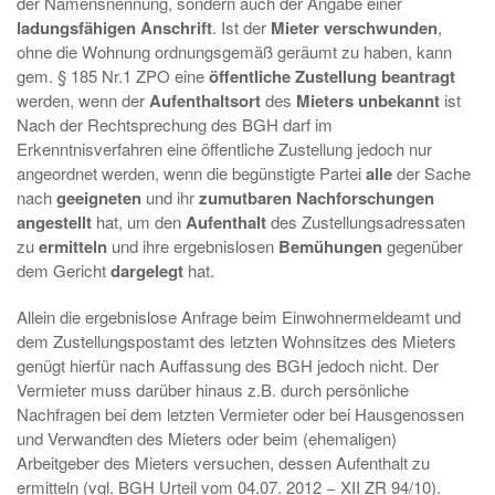
der Namensnennung, sondern auch der Angabe einer
ladungsfähigen Anschrift
. Ist der
Mieter
verschwunden
,
ohne die Wohnung ordnungsgemäß geräumt zu haben, kann
gem. § 185 Nr.1 ZPO eine
öffentliche Zustellung beantragt
werden, wenn der
Aufenthaltsort
des
Mieters unbekannt
ist
Nach der Rechtsprechung des BGH darf im
Erkenntnisverfahren eine öffentliche Zustellung jedoch nur
angeordnet werden, wenn die begünstigte Partei
alle
der Sache
nach
geeigneten
und ihr
zumutbaren Nachforschungen
angestellt
hat, um den
Aufenthalt
des Zustellungsadressaten
zu
ermitteln
und ihre ergebnislosen
Bemühungen
gegenüber
dem Gericht
dargelegt
hat.
Allein die ergebnislose Anfrage beim Einwohnermeldeamt und
dem Zustellungspostamt des letzten Wohnsitzes des Mieters
genügt hierfür nach Auffassung des BGH jedoch nicht. Der
Vermieter muss darüber hinaus z.B. durch persönliche
Nachfragen bei dem letzten Vermieter oder bei Hausgenossen
und Verwandten des Mieters oder beim (ehemaligen)
Arbeitgeber des Mieters versuchen, dessen Aufenthalt zu
ermitteln (vgl. BGH Urteil vom 04.07. 2012 − XII ZR 94/10).