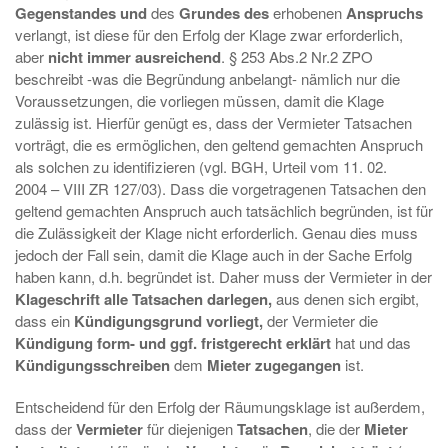
Gegenstandes und
des
Grundes des
erhobenen
Anspruchs
verlangt, ist diese für den Erfolg der Klage zwar erforderlich,
aber
nicht immer ausreichend
. § 253 Abs.2 Nr.2 ZPO
beschreibt -was die Begründung anbelangt- nämlich nur die
Voraussetzungen, die vorliegen müssen, damit die Klage
zulässig ist. Hierfür genügt es, dass der Vermieter Tatsachen
vorträgt, die es ermöglichen, den geltend gemachten Anspruch
als solchen zu identifizieren (vgl. BGH, Urteil vom 11. 02.
2004 – VIII ZR 127/03). Dass die vorgetragenen Tatsachen den
geltend gemachten Anspruch auch tatsächlich begründen, ist für
die Zulässigkeit der Klage nicht erforderlich. Genau dies muss
jedoch der Fall sein, damit die Klage auch in der Sache Erfolg
haben kann, d.h. begründet ist. Daher muss der Vermieter in der
Klageschrift alle Tatsachen darlegen,
aus denen sich ergibt,
dass ein
Kündigungsgrund vorliegt,
der Vermieter die
Kündigung form- und ggf. fristgerecht erklärt
hat und das
Kündigungsschreiben
dem
Mieter zugegangen
ist.
Entscheidend für den Erfolg der Räumungsklage ist außerdem,
dass der
Vermieter
für diejenigen
Tatsachen
, die der
Mieter