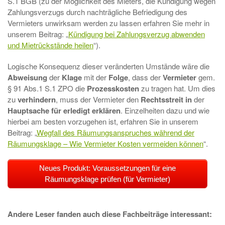
S.1 BGB (zu der Möglichkeit des Mieters, die Kündigung wegen
Zahlungsverzugs durch nachträgliche Befriedigung des
Vermieters unwirksam werden zu lassen erfahren Sie mehr in
unserem Beitrag: „
Kündigung bei Zahlungsverzug abwenden
und Mietrückstände heilen
“).
Logische Konsequenz dieser veränderten Umstände wäre die
Abweisung
der
Klage
mit der
Folge
, dass der
Vermieter
gem.
§ 91 Abs.1 S.1 ZPO die
Prozesskosten
zu tragen hat. Um dies
zu
verhindern
, muss der Vermieter den
Rechtsstreit in
der
Hauptsache für erledigt erklären
. Einzelheiten dazu und wie
hierbei am besten vorzugehen ist, erfahren Sie in unserem
Beitrag: „
Wegfall des Räumungsanspruches während der
Räumungsklage – Wie Vermieter Kosten vermeiden können
“.
Neues Produkt: Voraussetzungen für eine
Räumungsklage prüfen (für Vermieter)
Andere Leser fanden auch diese Fachbeiträge interessant: