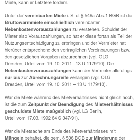
Miete, kann er Letztere fordern.
Unter der
vereinbarten Miete
i. S. d. § 546a Abs.1 BGB ist die
Bruttowarmmiete
einschließlich
vereinbarter
Nebenkostenvorauszahlungen
zu verstehen. Schuldet der
Mieter also Vorauszahlungen, so hat er diese fortan als Teil der
Nutzungsentschädigung zu erbringen und der Vermieter hat
hierüber entsprechend den vertraglichen Vereinbarungen bzw.
den gesetzlichen Vorgaben abzurechnen (vgl. OLG
Dresden, Urteil vom 19. 10. 2011 –13 U 1179/10). Die
Nebenkostenvorauszahlungen
kann der Vermieter allerdings
nur bis
zur
Abrechnungsreife
verlangen (vgl. OLG
Dresden, Urteil vom 19. 10. 2011 – 13 U 1179/10).
War die Miete während des Mietverhältnisses nicht gleich hoch,
ist die zum
Zeitpunkt
der
Beendigung
des
Mietverhältnisses
geschuldete Miete maßgeblich
(vgl. LG Berlin,
Urteil vom 17.03. 1992 64 S 347/91).
War die Mietsache am Ende des Mietverhältnisses mit
Mängeln
behaftet, die gem. § 536 BGB zur
Minderung
der