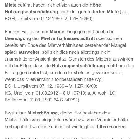
Miete
geführt haben, richtet sich auch die
Höhe
Nutzungsentschädigung
nach der
geminderten Miete
(vgl.
BGH, Urteil vom 07.12.1960 -VIII ZR 16/60).
Für den Fall, dass der
Mangel
hingegen erst
nach
der
Beendigung
des
Mietverhältnisses
auftritt
oder sich ein
bereits am Ende des Mietverhältnisses bestehender Mangel
später
ausweitet
, soll sich dies nach allerdings nicht
unumstrittener Ansicht nicht zu Gunsten des Mieters auswirken
mit der Folge, dass die
Nutzungsentschädigung nicht
um den
Betrag
gemindert
ist, um den die Miete es gewesen wäre,
wenn das Mietverhältnis fortbestanden hätte (vgl.
BGH, Urteil vom 07. 12. 1960 – VIII ZR 16/60;
KG, Urteil vom 01.03.2012 – 8 U 197/10; a. A. wohl: LG
Berlin vom 17. 03. 1992 64 S 347/91).
Bzgl. einer
Mieterhöhung
, die bei Fortbestehen des
Mietverhältnisses eingetreten wäre bzw. vom Vermieter hätte
herbeigeführt werden können, ist wie folgt zu
differenzieren
: