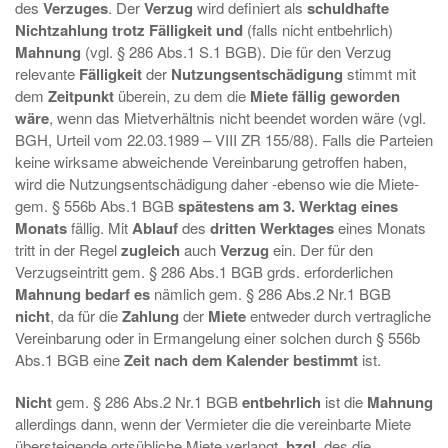
des
Verzuges
. Der
Verzug
wird definiert als
schuldhafte
Nichtzahlung trotz Fälligkeit und
(falls nicht entbehrlich)
Mahnung
(vgl. § 286 Abs.1 S.1 BGB). Die für den Verzug
relevante
Fälligkeit
der
Nutzungsentschädigung
stimmt mit
dem
Zeitpunkt
überein, zu dem die
Miete fällig geworden
wäre
, wenn das Mietverhältnis nicht beendet worden wäre (vgl.
BGH, Urteil vom 22.03.1989 – VIII ZR 155/88). Falls die Parteien
keine wirksame abweichende Vereinbarung getroffen haben,
wird die Nutzungsentschädigung daher -ebenso wie die Miete-
gem. § 556b Abs.1 BGB
spätestens am 3. Werktag eines
Monats
fällig. Mit
Ablauf
des
dritten Werktages
eines Monats
tritt in der Regel
zugleich
auch
Verzug
ein. Der für den
Verzugseintritt gem. § 286 Abs.1 BGB grds. erforderlichen
Mahnung bedarf es
nämlich gem. § 286 Abs.2 Nr.1 BGB
nicht
, da für die
Zahlung
der
Miete
entweder durch vertragliche
Vereinbarung oder in Ermangelung einer solchen durch § 556b
Abs.1 BGB eine
Zeit nach dem Kalender bestimmt
ist.
Nicht
gem. § 286 Abs.2 Nr.1 BGB
entbehrlich
ist die
Mahnung
allerdings dann, wenn der Vermieter die die vereinbarte Miete
übersteigende ortsübliche Miete verlangt,
bzgl
. des die