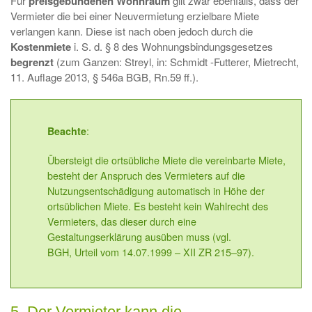
Für
preisgebundenen Wohnraum
gilt zwar ebenfalls, dass der
Vermieter die bei einer Neuvermietung erzielbare Miete
verlangen kann. Diese ist nach oben jedoch durch die
Kostenmiete
i. S. d. § 8 des Wohnungsbindungsgesetzes
begrenzt
(zum Ganzen: Streyl, in: Schmidt -Futterer, Mietrecht,
11. Auflage 2013, § 546a BGB, Rn.59 ff.).
:
Beachte
Übersteigt die ortsübliche Miete die vereinbarte Miete,
besteht der Anspruch des Vermieters auf die
Nutzungsentschädigung automatisch in Höhe der
ortsüblichen Miete. Es besteht kein Wahlrecht des
Vermieters, das dieser durch eine
Gestaltungserklärung ausüben muss (vgl.
BGH, Urteil vom 14.07.1999 – XII ZR 215–97).
5. Der Vermieter kann die