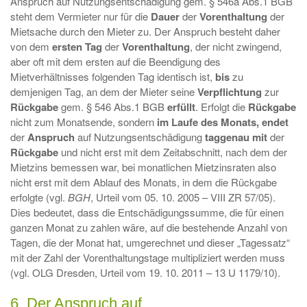
Anspruch auf Nutzungsentschädigung gem. § 546a Abs.1 BGB
steht dem Vermieter nur für die
Dauer
der
Vorenthaltung
der
Mietsache durch den Mieter zu. Der Anspruch besteht daher
von dem
ersten Tag
der
Vorenthaltung
, der nicht zwingend,
aber oft mit dem ersten auf die Beendigung des
Mietverhältnisses folgenden Tag identisch ist,
bis
zu
demjenigen Tag, an dem der Mieter seine
Verpflichtung
zur
Rückgabe
gem. § 546 Abs.1 BGB
erfüllt
. Erfolgt die
Rückgabe
nicht zum Monatsende, sondern
im Laufe des Monats, endet
der
Anspruch
auf Nutzungsentschädigung
taggenau mit
der
Rückgabe
und nicht erst mit dem Zeitabschnitt, nach dem der
Mietzins bemessen war, bei monatlichen Mietzinsraten also
nicht erst mit dem Ablauf des Monats, in dem die Rückgabe
erfolgte (vgl.
BGH
, Urteil vom 05. 10. 2005 – VIII ZR 57/05).
Dies bedeutet, dass die Entschädigungssumme, die für einen
ganzen Monat zu zahlen wäre, auf die bestehende Anzahl von
Tagen, die der Monat hat, umgerechnet und dieser „Tagessatz“
mit der Zahl der Vorenthaltungstage multipliziert werden muss
(vgl. OLG Dresden, Urteil vom 19. 10. 2011 – 13 U 1179/10).
6. Der Anspruch auf