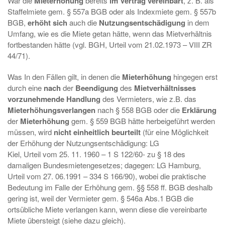
War die
Mieterhöhung
bereits
im Vertrag vereinbart
, z. B. als
Staffelmiete gem. § 557a BGB oder als Indexmiete gem. § 557b
BGB,
erhöht sich
auch die
Nutzungsentschädigung
in dem
Umfang, wie es die Miete getan hätte, wenn das Mietverhältnis
fortbestanden hätte (vgl. BGH, Urteil vom 21.02.1973 – VIII ZR
44/71).
Was In den Fällen gilt, in denen die
Mieterhöhung
hingegen erst
durch eine
nach
der
Beendigung
des
Mietverhältnisses
vorzunehmende Handlung
des Vermieters, wie z.B. das
Mieterhöhungsverlangen
nach § 558 BGB oder die
Erklärung
der
Mieterhöhung
gem. § 559 BGB hätte herbeigeführt werden
müssen, wird
nicht einheitlich beurteilt
(für eine Möglichkeit
der Erhöhung der Nutzungsentschädigung: LG
Kiel, Urteil vom 25. 11. 1960 – 1 S 122/60- zu § 18 des
damaligen Bundesmietengesetzes; dagegen: LG Hamburg,
Urteil vom 27. 06.1991 – 334 S 166/90), wobei die praktische
Bedeutung im Falle der Erhöhung gem. §§ 558 ff. BGB deshalb
gering ist, weil der Vermieter gem. § 546a Abs.1 BGB die
ortsübliche Miete verlangen kann, wenn diese die vereinbarte
Miete übersteigt (siehe dazu gleich).