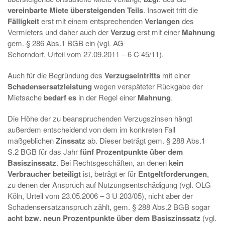
vereinbarte Miete übersteigenden Teils
. Insoweit tritt die
Fälligkeit
erst mit einem entsprechenden
Verlangen
des
Vermieters und daher auch der
Verzug
erst mit einer
Mahnung
gem. § 286 Abs.1 BGB ein (vgl. AG
Schorndorf, Urteil vom 27.09.2011 – 6 C 45/11).
Auch für die Begründung des
Verzugseintritts
mit einer
Schadensersatzleistung
wegen verspäteter Rückgabe der
Mietsache
bedarf es
in der Regel einer
Mahnung
.
Die Höhe der zu beanspruchenden Verzugszinsen hängt
außerdem entscheidend von dem im konkreten Fall
maßgeblichen
Zinssatz
ab. Dieser beträgt gem. § 288 Abs.1
S.2 BGB für das Jahr
fünf Prozentpunkte über dem
Basiszinssatz
. Bei Rechtsgeschäften, an denen
kein
Verbraucher beteiligt
ist, beträgt er für
Entgeltforderungen
,
zu denen der Anspruch auf Nutzungsentschädigung (vgl. OLG
Köln, Urteil vom 23.05.2006 – 3 U 203/05), nicht aber der
Schadensersatzanspruch zählt, gem. § 288 Abs.2 BGB sogar
acht bzw. neun Prozentpunkte
über dem Basiszinssatz
(vgl.