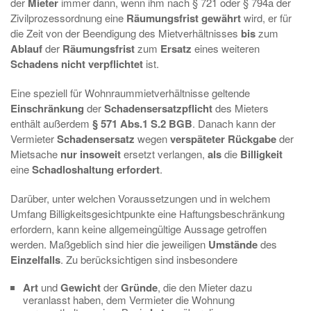
der
Mieter
immer dann, wenn ihm nach § 721 oder § 794a der
Zivilprozessordnung eine
Räumungsfrist gewährt
wird, er für
die Zeit von der Beendigung des Mietverhältnisses
bis
zum
Ablauf
der
Räumungsfrist
zum
Ersatz
eines weiteren
Schadens nicht verpflichtet
ist.
Eine speziell für Wohnraummietverhältnisse geltende
Einschränkung
der
Schadensersatzpflicht
des Mieters
enthält außerdem
§ 571 Abs.1 S.2 BGB
. Danach kann der
Vermieter
Schadensersatz
wegen
verspäteter Rückgabe
der
Mietsache
nur insoweit
ersetzt verlangen,
als
die
Billigkeit
eine
Schadloshaltung erfordert
.
Darüber, unter welchen Voraussetzungen und in welchem
Umfang Billigkeitsgesichtpunkte eine Haftungsbeschränkung
erfordern, kann keine allgemeingültige Aussage getroffen
werden. Maßgeblich sind hier die jeweiligen
Umstände
des
Einzelfalls
. Zu berücksichtigen sind insbesondere
Art
und
Gewicht
der
Gründe
, die den Mieter dazu
veranlasst haben, dem Vermieter die Wohnung