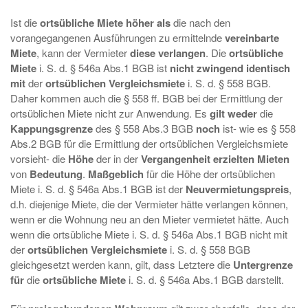
Ist die
ortsübliche
Miete höher als
die nach den
vorangegangenen Ausführungen zu ermittelnde
vereinbarte
Miete
, kann der Vermieter
diese verlangen
. Die
ortsübliche
Miete
i. S. d. § 546a Abs.1 BGB ist
nicht zwingend identisch
mit
der
ortsüblichen Vergleichsmiete
i. S. d. § 558 BGB.
Daher kommen auch die § 558 ff. BGB bei der Ermittlung der
ortsüblichen Miete nicht zur Anwendung. Es
gilt weder
die
Kappungsgrenze
des § 558 Abs.3 BGB
noch
ist- wie es § 558
Abs.2 BGB für die Ermittlung der ortsüblichen Vergleichsmiete
vorsieht- die
Höhe
der in der
Vergangenheit erzielten Mieten
von
Bedeutung
.
Maßgeblich
für die Höhe der ortsüblichen
Miete i. S. d. § 546a Abs.1 BGB ist der
Neuvermietungspreis
,
d.h. diejenige Miete, die der Vermieter hätte verlangen können,
wenn er die Wohnung neu an den Mieter vermietet hätte. Auch
wenn die ortsübliche Miete i. S. d. § 546a Abs.1 BGB nicht mit
der
ortsüblichen Vergleichsmiete
i. S. d. § 558 BGB
gleichgesetzt werden kann, gilt, dass Letztere die
Untergrenze
für
die
ortsübliche Miete
i. S. d. § 546a Abs.1 BGB darstellt.