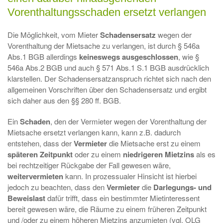
Vorenthaltungsschaden ersetzt verlangen
Die Möglichkeit, vom Mieter
Schadensersatz
wegen der
Vorenthaltung der Mietsache zu verlangen, ist durch § 546a
Abs.1 BGB allerdings
keineswegs ausgeschlossen
, wie §
546a Abs.2 BGB und auch § 571 Abs.1 S.1 BGB ausdrücklich
klarstellen. Der Schadensersatzanspruch richtet sich nach den
allgemeinen Vorschriften über den Schadensersatz und ergibt
sich daher aus den §§ 280 ff. BGB.
Ein
Schaden
, den der Vermieter wegen der Vorenthaltung der
Mietsache ersetzt verlangen kann, kann z.B. dadurch
entstehen, dass der
Vermieter
die Mietsache erst zu einem
späteren Zeitpunkt
oder zu einem
niedrigeren Mietzins
als es
bei rechtzeitiger Rückgabe der Fall gewesen wäre,
weitervermieten
kann. In prozessualer Hinsicht ist hierbei
jedoch zu beachten, dass den
Vermieter
die
Darlegungs- und
Beweislast
dafür trifft, dass ein bestimmter Mietinteressent
bereit gewesen wäre, die Räume zu einem früheren Zeitpunkt
und /oder zu einem höheren Mietzins anzumieten (vgl. OLG