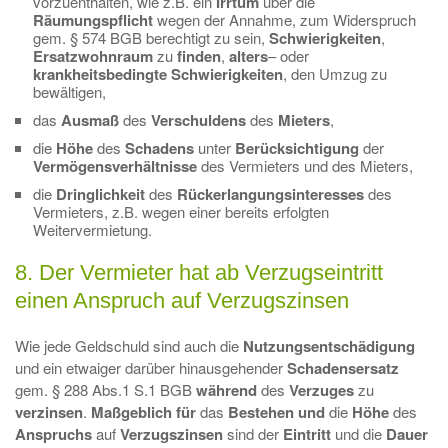
vorzuenthalten, wie z.B. ein
Irrtum
über die
Räumungspflicht
wegen der Annahme, zum Widerspruch
gem. § 574 BGB berechtigt zu sein,
Schwierigkeiten
,
Ersatzwohnraum
zu
finden
,
alters
– oder
krankheitsbedingte
Schwierigkeiten
, den Umzug zu
bewältigen,
das
Ausmaß
des
Verschuldens
des
Mieters
,
die
Höhe
des
Schadens
unter
Berücksichtigung
der
Vermögensverhältnisse
des Vermieters und des Mieters,
die
Dringlichkeit
des
Rückerlangungsinteresses
des
Vermieters, z.B. wegen einer bereits erfolgten
Weitervermietung.
8. Der Vermieter hat ab Verzugseintritt
einen Anspruch auf Verzugszinsen
Wie jede Geldschuld sind auch die
Nutzungsentschädigung
und ein etwaiger darüber hinausgehender
Schadensersatz
gem. § 288 Abs.1 S.1 BGB
während
des
Verzuges
zu
verzinsen
.
Maßgeblich für
das
Bestehen und
die
Höhe
des
Anspruchs
auf
Verzugszinsen
sind der
Eintritt
und die
Dauer