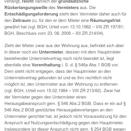
verlangt,
reicht
nämlich der
grundsätzliche
Rückerlangungswille
des
Vermieters
aus. Die
Entschädigungsforderung
steht dem Vermieter daher auch für
den
Zeitraum
zu, für den er dem Mieter eine
Räumungsfrist
gewährt hat (vgl. BGH, Urteil vom 13.10.1982 – VIII ZR 197/81;
BGH, Beschluss vom 23. 08. 2006 – XII ZR 214/04).
Zieht der Mieter zwar aus der Wohnung aus, befindet sich aber
in dieser noch ein
Untermieter
, dessen mit dem Hauptmieter
bestehender Untermietvertrag noch nicht beendet ist, liegt
ebenfalls eine
Vorenthaltung
i. S. d. § 546a Abs.1 BGB vor.
Dem steht nicht entgegen, dass der Hauptmieter an den
Untermietvertrag gebunden ist und es ihm rechtlich nicht
möglich ist, den Untermieter aus der Wohnung zu entfernen
(vgl. BGH, Urteil vom 15.02.1984 – VIII ZR 213/82). Zwar hat
der Vermieter gegen den Untermieter einen
Herausgabeanspruch gem. § 546 Abs.2 BGB. Dass er ein auf §
546 Abs.2 BGB gestütztes Herausgabeverlangen an den
Untermieter gerichtet hat, ist jedoch nicht Voraussetzung für den
Anspruch auf Nutzungsentschädigung gegen den Hauptmieter.
Insbesondere ist dieser Anspruch nicht gem. § 254 BGB wegen