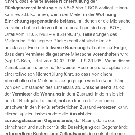
führen, dass eine
teilweise Nichterfüllung
der
Rückgabeverpflichtung
aus § 546 Abs.1 BGB vorliegt. Hierzu
kann es z.B. kommen, wenn der Mieter
in
der
Wohnung
Einrichtungsgegenstände belässt
, mit denen er die Mietsache
versehen hat und die von ihm zu beseitigen sind (vgl. BGH,
Urteil vom 11.05.1988 – VIII ZR 96/87). Teilleistungen des
Mieters bei Erfüllung der Rückgabepflicht sind nämlich
unzulässig. Eine nur
teilweise Räumung
hat daher zur
Folge
,
dass dem Vermieter die gesamte Mietsache
vorenthalten
wird
(vgl. LG Köln, Urteil vom 04.07.1996 – 1 S 331/95). Wann dieses
Zurücklassen zu einer nur teilweisen Räumung und zugleich zu
einer teilweisen Nichterfüllung führt, so dass von einem
Vorenthalten der Mietsache ausgegangen werden kann, hängt
von den Umständen des Einzelfalls ab.
Entscheidend
ist, ob
der
Vermieter
die
Wohnung
in dem Zustand, in dem sie sich
bei der Rückgabe befindet,
nutzen
kann oder zumindest
unschwer in den hierfür erforderlichen Zustand versetzen kann.
Hierbei spielen insbesondere die
Anzahl
der
zurückgelassenen Gegenstände
, der Raum, den diese
einnehmen und auch der für die
Beseitigung
der Gegenstände
erforderliche Kosten- und Zeitaufwand
eine entscheidende