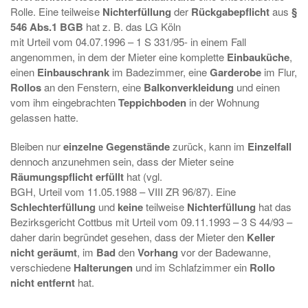
Rolle. Eine teilweise
Nichterfüllung
der
Rückgabepflicht
aus
§
546 Abs.1 BGB
hat z. B. das LG Köln
mit Urteil vom 04.07.1996 – 1 S 331/95- in einem Fall
angenommen, in dem der Mieter eine komplette
Einbauküche
,
einen
Einbauschrank
im Badezimmer, eine
Garderobe
im Flur,
Rollos
an den Fenstern, eine
Balkonverkleidung
und einen
vom ihm eingebrachten
Teppichboden
in der Wohnung
gelassen hatte.
Bleiben nur
einzelne Gegenstände
zurück, kann im
Einzelfall
dennoch anzunehmen sein, dass der Mieter seine
Räumungspflicht erfüllt
hat (vgl.
BGH, Urteil vom 11.05.1988 – VIII ZR 96/87). Eine
Schlechterfüllung
und
keine
teilweise
Nichterfüllung
hat das
Bezirksgericht Cottbus mit Urteil vom 09.11.1993 – 3 S 44/93 –
daher darin begründet gesehen, dass der Mieter den
Keller
nicht geräumt
, im
Bad
den
Vorhang
vor der Badewanne,
verschiedene
Halterungen
und im Schlafzimmer ein
Rollo
nicht entfernt
hat.