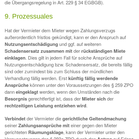
die Übergangsregelung in Art. 229 § 34 EGBGB).
9. Prozessuales
Hat der Vermieter dem Mieter wegen Zahlungsverzugs
außerordentlich fristlos gekündigt, kann er den Anspruch auf
Nutzungsentschädigung
und ggf. auf weiteren
Schadensersatz zusammen mit
der
rückständigen Miete
einklagen
. Dies gilt in jedem Fall für solche Ansprüche auf
Nutzungsentschädigung bzw. Schadensersatz, die bereits fällig
sind oder zumindest bis zum Schluss der mündlichen
Verhandlung fällig werden. Erst
künftig fällig werdende
Ansprüche
können unter den Voraussetzungen des § 259 ZPO
dann
eingeklagt
werden, wenn den Umständen nach die
Besorgnis
gerechtfertigt ist, dass der
Mieter sich
der
rechtzeitigen Leistung entziehen wird
.
Verbindet
der Vermieter die
gerichtliche Geltendmachung
seiner
Zahlungsansprüche mit
einer gegen den Mieter
gerichteten
Räumungsklage
, kann der Vermieter unter den
Voraussetzungen des § 283a ZPO durch den
auf Erlass