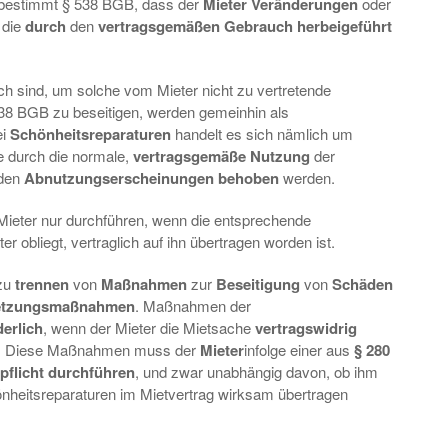
 bestimmt § 538 BGB, dass der
Mieter Veränderungen
oder
 die
durch
den
vertragsgemäßen Gebrauch herbeigeführt
ch sind, um solche vom Mieter nicht zu vertretende
538 BGB zu beseitigen, werden gemeinhin als
ei
Schönheitsreparaturen
handelt es sich nämlich um
ie durch die normale,
vertragsgemäße Nutzung
der
nden
Abnutzungserscheinungen behoben
werden.
Mieter nur durchführen, wenn die entsprechende
er obliegt, vertraglich auf ihn übertragen worden ist.
 zu
trennen
von
Maßnahmen
zur
Beseitigung
von
Schäden
setzungsmaßnahmen
. Maßnahmen der
derlich
, wenn der Mieter die Mietsache
vertragswidrig
. Diese Maßnahmen muss der
Mieter
infolge einer aus
§ 280
flicht durchführen
, und zwar unabhängig davon, ob ihm
önheitsreparaturen im Mietvertrag wirksam übertragen