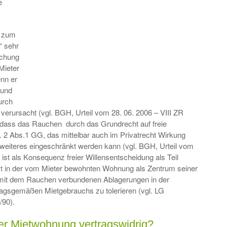
e
g zum
“ sehr
echung
Mieter
enn er
 und
urch
erursacht (vgl. BGH, Urteil vom 28. 06. 2006 – VIII ZR
n, dass das Rauchen durch das Grundrecht auf freie
t. 2 Abs.1 GG, das mittelbar auch im Privatrecht Wirkung
ne weiteres eingeschränkt werden kann (vgl. BGH, Urteil vom
st als Konsequenz freier Willensentscheidung als Teil
t in der vom Mieter bewohnten Wohnung als Zentrum seiner
mit dem Rauchen verbundenen Ablagerungen in der
ragsgemäßen Mietgebrauchs zu tolerieren (vgl. LG
/90).
er Mietwohnung vertragswidrig?