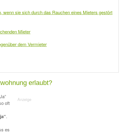
 wenn sie sich durch das Rauchen eines Mieters gestört
uchenden Mieter
egenüber dem Vermieter
etwohnung erlaubt?
„Ja“
o oft
ja“
.
ss es