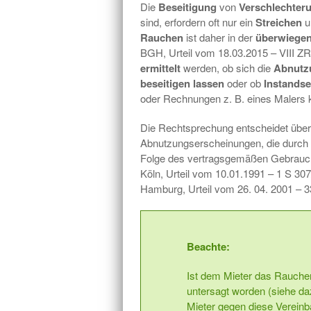
Die
Beseitigung
von
Verschlechter
sind, erfordern oft nur ein
Streichen
u
Rauchen
ist daher in der
überwiege
BGH, Urteil vom 18.03.2015 – VIII ZR
ermittelt
werden, ob sich die
Abnutz
beseitigen lassen
oder ob
Instands
oder Rechnungen z. B. eines Malers 
Die Rechtsprechung entscheidet über
Abnutzungserscheinungen, die durch 
Folge des vertragsgemäßen Gebrauch
Köln, Urteil vom 10.01.1991 – 1 S 30
Hamburg, Urteil vom 26. 04. 2001 – 3
Beachte:
Ist dem Mieter das Rauchen
untersagt worden (siehe da
Mieter gegen diese Verein