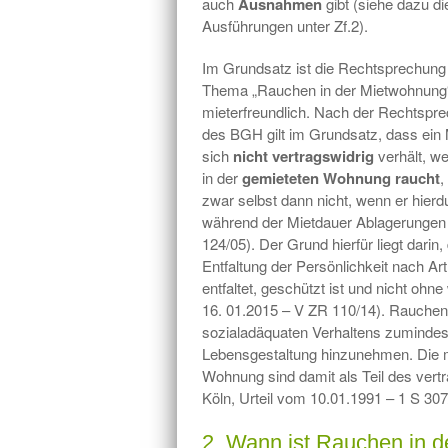
auch
Ausnahmen
gibt (siehe dazu di
Ausführungen unter Zf.2).
Im Grundsatz ist die Rechtsprechun
Thema „Rauchen in der Mietwohnung
mieterfreundlich. Nach der Rechtspr
des BGH gilt im Grundsatz, dass ein 
sich
nicht vertragswidrig
verhält, w
in der
gemieteten Wohnung raucht
,
zwar selbst dann nicht, wenn er hierd
während der Mietdauer Ablagerungen v
124/05). Der Grund hierfür liegt dari
Entfaltung der Persönlichkeit nach Ar
entfaltet, geschützt ist und nicht oh
16. 01.2015 – V ZR 110/14). Rauchen i
sozialadäquaten Verhaltens zumindes
Lebensgestaltung hinzunehmen. Die 
Wohnung sind damit als Teil des vert
Köln, Urteil vom 10.01.1991 – 1 S 307
2. Wann ist Rauchen in d