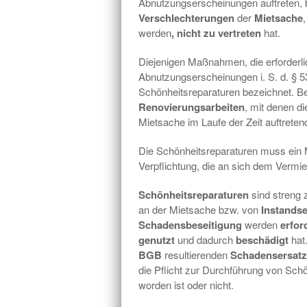
Abnutzungserscheinungen auftreten,
Verschlechterungen
der
Mietsache
,
werden
, nicht zu vertreten
hat.
Diejenigen Maßnahmen, die erforderli
Abnutzungserscheinungen i. S. d. § 
Schönheitsreparaturen bezeichnet. B
Renovierungsarbeiten
, mit denen d
Mietsache im Laufe der Zeit auftrete
Die Schönheitsreparaturen muss ein 
Verpflichtung, die an sich dem Vermiet
Schönheitsreparaturen
sind streng
an der Mietsache bzw. von
Instand
Schadensbeseitigung
werden
erfor
genutzt
und dadurch
beschädigt
hat
BGB
resultierenden
Schadensersatzp
die Pflicht zur Durchführung von Sch
worden ist oder nicht.