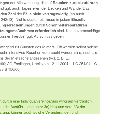
ungen
der Mietwohnung, die auf
Rauchen zurückzuführen
nd ggf. auch
Tapezieren
der Decken und Wände. Das
nden Zahl
der
Fälle nicht vertragswidrig
(so auch
 242/13). Nichts desto trotz muss in jedem
Einzelfall
ungserscheinungen
durch
Schönheitsreparaturen
etzungsmaßnahmen erforderlich
sind. Kostenvoranschläge
können hierüber ggf. Aufschluss geben.
wiegend zu Gunsten des Mieters. Oft werden selbst solche
sehr intensives Rauchen verursacht worden sind, noch als
s der Mietsache angesehen (vgl. z. B. LG
7/90; AG Esslingen, Urteil vom 12.11.2004 – 1 C 254/04; LG
33 S 156/00).
 durch eine Individualvereinbarung wirksam vertraglich
zu die Ausführungen unter 3a) bb)) und verstößt der
barung, können auch solche Veränderungen und