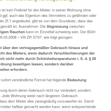
 ist kein Freibrief für den Mieter, in seiner Wohnung ohne
d ggf. auch das Eigentum des Vermieters zu gefährden oder
ter Zf.1 angedeutet, gibt es von dem Grundsatz, dass das
sgemäß ist, Ausnahmen. Die
Abgrenzung
zwischen
rigem Rauchen
kann im Einzelfall schwierig sein. Der BGH
5.03.2008 – VIII ZR 37/07- wie folgt gezogen:
ht über den vertragsgemäßen Gebrauch hinaus und
cht des Mieters, wenn dadurch Verschlechterungen der
ch nicht mehr durch Schönheitsreparaturen i.
S. d. § 28
ordnung beseitigen lassen, sondern darüber
eiten erfordern.
ht sofort verständliche Formel hat folgende
Bedeutung
:
nung durch deren Gebrauch nicht nur verändert, sondern
ar. Jede Wohnung weist nach längerem Gebrauch
ass dem Mieter dies zwangsläufig vorzuwerfen ist. Damit
Vermieter haftbar gemacht werden kann, wenn entsprechende