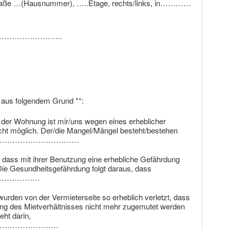
traße …(Hausnummer), …..Etage, rechts/links, in…………
 ……………………………..
os aus folgendem Grund **:
er Wohnung ist mir/uns wegen eines erheblicher
cht möglich. Der/die Mangel/Mängel besteht/bestehen
……………………………………
 dass mit ihrer Benutzung eine erhebliche Gefährdung
Die Gesundheitsgefährdung folgt daraus, dass
………………
 wurden von der Vermieterseite so erheblich verletzt, dass
zung des Mietverhältnisses nicht mehr zugemutet werden
eht darin,
………………………