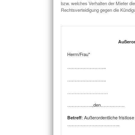
bzw. welches Verhalten der Mieter die
Rechtsverteidigung gegen die Kündigu
Außeror
Herrn/Frau*
……………………..
……………………..
………………………
……………..,den…………….
Betreff
: Außerordentliche fristlo
……………………………..