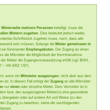
r
Mieterseite mehrere Personen
beteiligt, muss die
llen Mietern zugehen
. Dies bedeutet jedoch weder,
ndertes Schriftstück zugehen muss, noch, dass alle
nwesend sein müssen. Solange die
Mieter gemeinsam in
d sie füreinander
Empfangsboten
. Der Zugang an einen
ass die Mitmieter die Möglichkeit der Kenntnisnahme
en der Mieter die Zugangsvoraussetzung erfüllt (vgl. BGH,
 – VIII ARZ 1/97).
och, wenn ein
Mitmieter ausgezogen
, nicht aber aus dem
n ist. In diesem Fall erfolgt der
Zugang
an alle Mitmieter
an
nur
einen
oder einzelne Mieter. Dem Vermieter ist in
 dem bzw. den ausgezogenen Mieter(n) eine gesonderte
übergeben oder auf andere Art und Weise (zu den
, den Zugang zu bewirken, siehe die nachfolgenden
lassen.