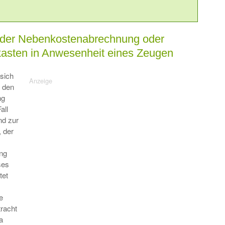
 der Nebenkostenabrechnung oder
kasten in Anwesenheit eines Zeugen
sich
r den
ng
all
nd zur
, der
ng
ses
tet
e
tracht
a