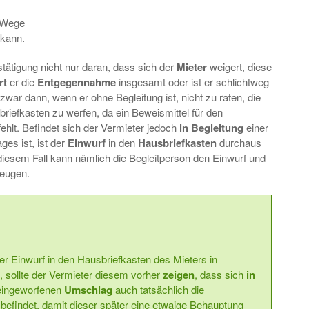
m Wege
 kann.
stätigung nicht nur daran, dass sich der
Mieter
weigert, diese
rt
er die
Entgegennahme
insgesamt oder ist er schlichtweg
 zwar dann, wenn er ohne Begleitung ist, nicht zu raten, die
iefkasten zu werfen, da ein Beweismittel für den
fehlt. Befindet sich der Vermieter jedoch
in Begleitung
einer
ges ist, ist der
Einwurf
in den
Hausbriefkasten
durchaus
n diesem Fall kann nämlich die Begleitperson den Einwurf und
zeugen.
er Einwurf in den Hausbriefkasten des Mieters in
, sollte der Vermieter diesem vorher
zeigen
, dass sich
in
eingeworfenen
Umschlag
auch tatsächlich die
befindet, damit dieser später eine etwaige Behauptung