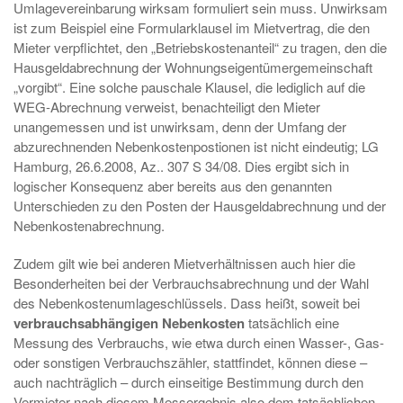
Umlagevereinbarung wirksam formuliert sein muss. Unwirksam
ist zum Beispiel eine Formularklausel im Mietvertrag, die den
Mieter verpflichtet, den „Betriebskostenanteil“ zu tragen, den die
Hausgeldabrechnung der Wohnungseigentümergemeinschaft
„vorgibt“. Eine solche pauschale Klausel, die lediglich auf die
WEG-Abrechnung verweist, benachteiligt den Mieter
unangemessen und ist unwirksam, denn der Umfang der
abzurechnenden Nebenkostenpostionen ist nicht eindeutig; LG
Hamburg, 26.6.2008, Az.. 307 S 34/08. Dies ergibt sich in
logischer Konsequenz aber bereits aus den genannten
Unterschieden zu den Posten der Hausgeldabrechnung und der
Nebenkostenabrechnung.
Zudem gilt wie bei anderen Mietverhältnissen auch hier die
Besonderheiten bei der Verbrauchsabrechnung und der Wahl
des Nebenkostenumlageschlüssels. Dass heißt, soweit bei
verbrauchsabhängigen Nebenkosten
tatsächlich eine
Messung des Verbrauchs, wie etwa durch einen Wasser-, Gas-
oder sonstigen Verbrauchszähler, stattfindet, können diese –
auch nachträglich – durch einseitige Bestimmung durch den
Vermieter nach diesem Messergebnis also dem tatsächlichen