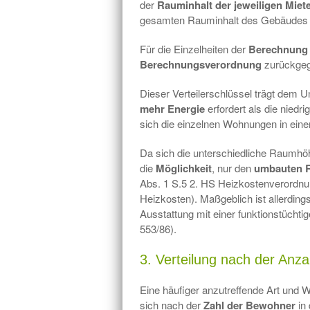
der
Rauminhalt der jeweiligen Miet
gesamten Rauminhalt des Gebäudes 
Für die Einzelheiten der
Berechnung
Berechnungsverordnung
zurückgegr
Dieser Verteilerschlüssel trägt dem
mehr Energie
erfordert als die niedr
sich die einzelnen Wohnungen in ein
Da sich die unterschiedliche Raumhöhe
die
Möglichkeit
, nur den
umbauten 
Abs. 1 S.5 2. HS Heizkostenverordnun
Heizkosten). Maßgeblich ist allerdin
Ausstattung mit einer funktionstüchti
553/86).
3. Verteilung nach der Anz
Eine häufiger anzutreffende Art und We
sich nach der
Zahl der Bewohner
in 