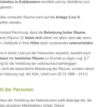
einheiten in Kubikmetern
ermittelt und ins Verhältnis zum
gesetzt.
des umbauten Raums kann auf die
Anlage 2 zur II.
iffen werden.
 Umstand Rechnung, dass die
Beheizung hoher Räume
igerer Räume. Er
bietet sich
daher vor allem dann
an
, wenn
em Gebäude in ihrer
Höhe
stark voneinander
unterscheiden
.
 in erster Linie auf die Heizkosten auswirkt, besteht auch
Raum
der
beheizten Räume
zu Grunde zu legen (vgl. § 7
g für die Verteilung der verbrauchsunabhängigen
gs nicht die tatsächliche Beheizung der Räume, sondern deren
gen Heizung (vgl. AG Köln, Urteil vom 22.12.1986 – 213 C
ahl der Personen
ise der Verteilung der Nebenkosten stellt diejenige dar, die
den einzelnen Mietobjekten richtet. Dieser