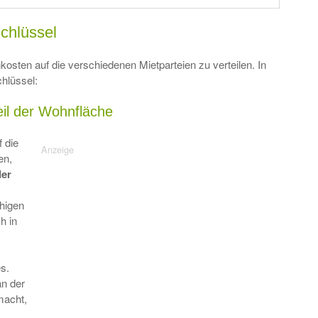
schlüssel
kosten auf die verschiedenen Mietparteien zu verteilen. In
hlüssel:
eil der Wohnfläche
 die
en,
der
higen
h in
s.
an der
acht,