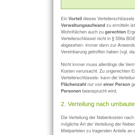
Ein
Vorteil
dieses Verteilerschlüssels
Verwaltungsaufwand
zu ermitteln is
Wohnflächen auch zu
gerechten
Erge
Verteilerschlüssel nicht in § 556a 
abgesehen- immer dann zur Anwendun
Vereinbarung getroffen haben (vgl. da
Nicht immer muss allerdings die Ver
Kosten verursacht. Zu ungerechten Er
Verteilerschlüssels- kann die Vertei
Flächenzahl
nur von
einer Person
ge
Personen
beansprucht wird.
2. Verteilung nach umbau
Die Verteilung der Nebenkosten nach
mögliche Art der Verteilung der Nebe
Mietparteien zu tragenden Anteils an