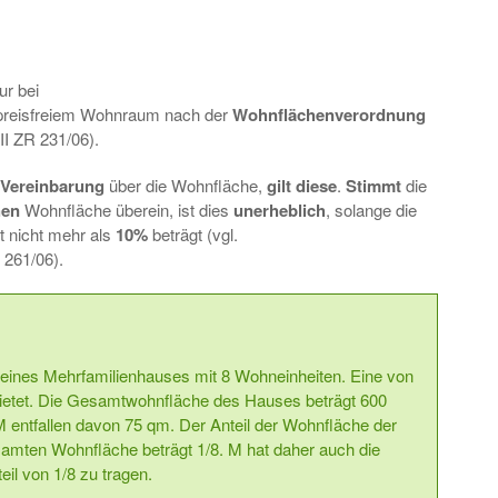
s
ur bei
preisfreiem Wohnraum nach der
Wohnflächenverordnung
II ZR 231/06).
Vereinbarung
über die Wohnfläche,
gilt diese
.
Stimmt
die
hen
Wohnfläche überein, ist dies
unerheblich
, solange die
ßt nicht mehr als
10%
beträgt (vgl.
 261/06).
 eines Mehrfamilienhauses mit 8 Wohneinheiten. Eine von
ietet. Die Gesamtwohnfläche des Hauses beträgt 600
entfallen davon 75 qm. Der Anteil der Wohnfläche der
mten Wohnfläche beträgt 1/8. M hat daher auch die
il von 1/8 zu tragen.