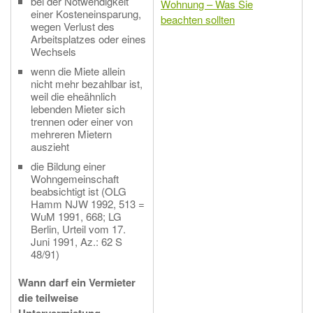
bei der Notwendigkeit
Wohnung – Was Sie
einer Kosteneinsparung,
beachten sollten
wegen Verlust des
Arbeitsplatzes oder eines
Wechsels
wenn die Miete allein
nicht mehr bezahlbar ist,
weil die eheähnlich
lebenden Mieter sich
trennen oder einer von
mehreren Mietern
auszieht
die Bildung einer
Wohngemeinschaft
beabsichtigt ist (OLG
Hamm NJW 1992, 513 =
WuM 1991, 668; LG
Berlin, Urteil vom 17.
Juni 1991, Az.: 62 S
48/91)
Wann darf ein Vermieter
die teilweise