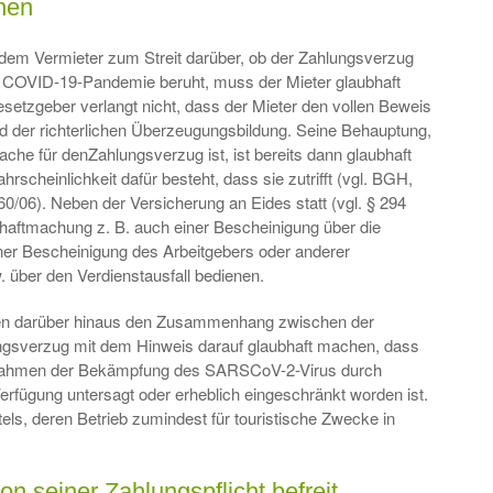
hen
em Vermieter zum Streit darüber, ob der Zahlungsverzug
r COVID-19-Pandemie beruht, muss der Mieter glaubhaft
esetzgeber verlangt nicht, dass der Mieter den vollen Beweis
ad der richterlichen Überzeugungsbildung. Seine Behauptung,
e für denZahlungsverzug ist, ist bereits dann glaubhaft
cheinlichkeit dafür besteht, dass sie zutrifft (vgl. BGH,
0/06). Neben der Versicherung an Eides statt (vgl. § 294
haftmachung z. B. auch einer Bescheinigung über die
ner Bescheinigung des Arbeitgebers oder anderer
über den Verdienstausfall bedienen.
en darüber hinaus den Zusammenhang zwischen der
sverzug mit dem Hinweis darauf glaubhaft machen, dass
 Rahmen der Bekämpfung des SARSCoV-2-Virus durch
rfügung untersagt oder erheblich eingeschränkt worden ist.
otels, deren Betrieb zumindest für touristische Zwecke in
von seiner Zahlungspflicht befreit