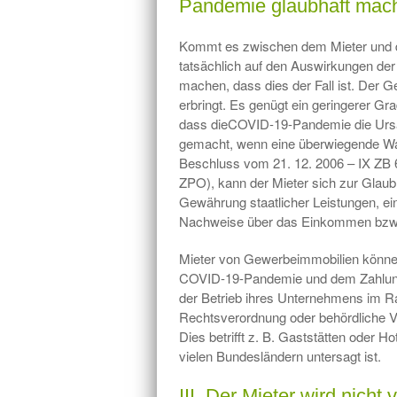
Pandemie glaubhaft mac
Kommt es zwischen dem Mieter und d
tatsächlich auf den Auswirkungen de
machen, dass dies der Fall ist. Der G
erbringt. Es genügt ein geringerer Gr
dass dieCOVID-19-Pandemie die Ursach
gemacht, wenn eine überwiegende Wahrs
Beschluss vom 21. 12. 2006 – IX ZB 6
ZPO), kann der Mieter sich zur Glaub
Gewährung staatlicher Leistungen, ei
Nachweise über das Einkommen bzw. 
Mieter von Gewerbeimmobilien könn
COVID-19-Pandemie und dem Zahlung
der Betrieb ihres Unternehmens im
Rechtsverordnung oder behördliche Ve
Dies betrifft z. B. Gaststätten oder H
vielen Bundesländern untersagt ist.
III. Der Mieter wird nicht 