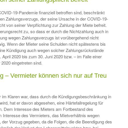
COVID-19-Pandemie finanziell betroffen sind, beschränkt
en Zahlungsverzugs, der seine Ursache in der COVID-19-
ht von seiner Verpflichtung zur Zahlung der Miete befreit.
erungsrecht zu, so dass er durch die Nichtzahlung auch in
gung wegen Zahlungsverzugs ist vorübergehend nicht
ewig. Wenn der Mieter seine Schulden nicht spätestens bis
t eine Kündigung auch wegen solcher Zahlungsrückstände
. April 2020 bis zum 30. Juni 2020 bzw. – im Falle einer
2020 eingetreten sind.
ng – Vermieter können sich nur auf Treu
 im Klaren war, dass durch die Kündigungsbeschränkung in
wird, hat er davon abgesehen, eine Härtefallregelung für
n. Dem Interesse des Mieters am Fortbestand des
 Interesse des Vermieters, das Mietverhältnis wegen
der Vorzug gegeben, da die Folgen, die die Beendigung des
 nämlich der Verlust des Lebensmittelpunktes bzw. bei