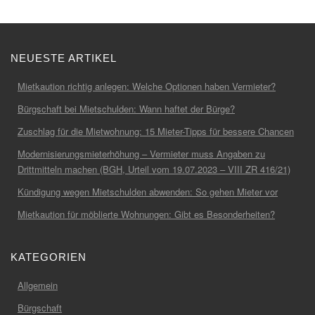
NEUESTE ARTIKEL
Mietkaution richtig anlegen: Welche Optionen haben Vermieter?
Bürgschaft bei Mietschulden: Wann haftet der Bürge?
Zuschlag für die Mietwohnung: 15 Mieter-Tipps für bessere Chancen
Modernisierungsmieterhöhung – Vermieter muss Angaben zu
Drittmitteln machen (BGH, Urteil vom 19.07.2023 – VIII ZR 416/21)
Kündigung wegen Mietschulden abwenden: So gehen Mieter vor
Mietkaution für möblierte Wohnungen: Gibt es Besonderheiten?
KATEGORIEN
Allgemein
Bürgschaft