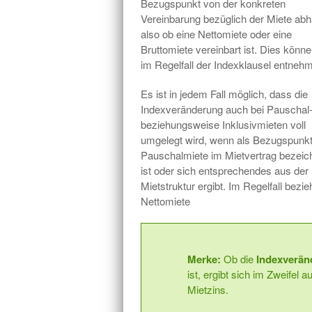
Bezugspunkt von der konkreten
Vereinbarung bezüglich der Miete abh
also ob eine Nettomiete oder eine
Bruttomiete vereinbart ist. Dies könne
im Regelfall der Indexklausel entneh
Es ist in jedem Fall möglich, dass die
Indexveränderung auch bei Pauschal
beziehungsweise Inklusivmieten voll
umgelegt wird, wenn als Bezugspunkt
Pauschalmiete im Mietvertrag bezeic
ist oder sich entsprechendes aus der
Mietstruktur ergibt. Im Regelfall bez
Nettomiete
M
erke:
Ob die
Indexveränd
ist, ergibt sich im Zweifel
Mietzins.