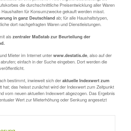
skorbes die durchschnittliche Preisentwicklung aller Waren
ten Haushalten für Konsumzwecke gekauft werden misst.
uerung in ganz Deutschland
ab; für alle Haushaltstypen,
iche dort nachgefragten Waren und Dienstleistungen.
it als
zentraler Maßstab zur Beurteilung der
nd.
nd Mieter im Internet unter
www.destatis.de
, also auf der
abrufen; einfach in der Suche eingeben. Dort werden die
röffentlicht.
ach bestimmt, inwieweit sich der
aktuelle Indexwert zum
t
hat; das heisst zunächst wird der Indexwert zum Zeitpunkt
und vom neuen aktuellen Indexwert abgezogen. Das Ergebnis
ozentualer Wert zur Mieterhöhung oder Senkung angesetzt