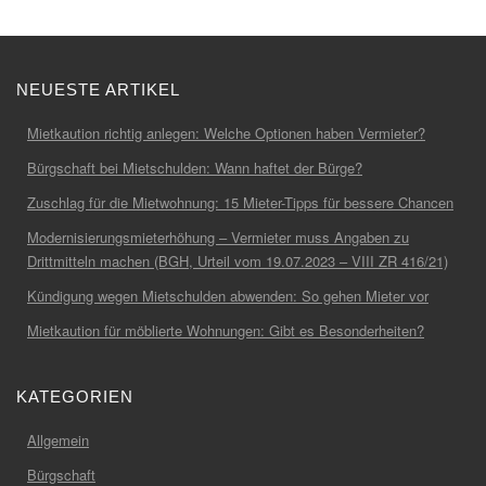
NEUESTE ARTIKEL
Mietkaution richtig anlegen: Welche Optionen haben Vermieter?
Bürgschaft bei Mietschulden: Wann haftet der Bürge?
Zuschlag für die Mietwohnung: 15 Mieter-Tipps für bessere Chancen
Modernisierungsmieterhöhung – Vermieter muss Angaben zu
Drittmitteln machen (BGH, Urteil vom 19.07.2023 – VIII ZR 416/21)
Kündigung wegen Mietschulden abwenden: So gehen Mieter vor
Mietkaution für möblierte Wohnungen: Gibt es Besonderheiten?
KATEGORIEN
Allgemein
Bürgschaft