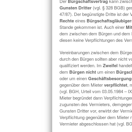
Der
Bürgschaftsvertrag
kann zwisc
Gunsten Dritter
(vgl. § 328 BGB) ge
47/87). Der begünstigte Dritte ist der
Rechte
eines
Bürgschaftsgläubiger
Stande gekommen ist. Auch einer
Mi
dem zwischen dem Bürgen und dem M
diesen keine Verpflichtungen des Ver
Vereinbarungen zwischen dem Bürgen
durch den Bürgen sollten aber nicht 
qualifiziert werden. Im
Zweifel
handelt
dem
Bürgen nicht
um einen
Bürgsch
oder um einen
Geschäftsbesorgung
gegenüber dem Mieter
verpflichtet
, 
(vgl. BGH, Urteil vom 03.05.1984 – 
Mieter begründet dann Verpflichtunge
zugunsten des Vermieters, demgegenüb
Gunsten Dritter vor, erwirbt der Verm
Verpflichtung gegenüber dem Mieter
Vermieter abgeschlossen hat (vgl. BG