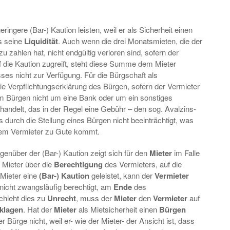
ringere (Bar-) Kaution leisten, weil er als Sicherheit einen
s seine
Liquidität
. Auch wenn die drei Monatsmieten, die der
zu zahlen hat, nicht endgültig verloren sind, sofern der
f die Kaution zugreift, steht diese Summe dem Mieter
ses nicht zur Verfügung. Für die Bürgschaft als
ie Verpflichtungserklärung des Bürgen, sofern der Vermieter
em Bürgen nicht um eine Bank oder um ein sonstiges
ndelt, das in der Regel eine Gebühr – den sog. Avalzins-
rs durch die Stellung eines Bürgen nicht beeinträchtigt, was
dem Vermieter zu Gute kommt.
enüber der (Bar-) Kaution zeigt sich für den
Mieter
im Falle
Mieter über die
Berechtigung
des Vermieters, auf die
 Mieter eine
(Bar-) Kaution
geleistet, kann der
Vermieter
nicht zwangsläufig berechtigt, am
Ende
des
chieht dies zu
Unrecht
, muss der
Mieter
den
Vermieter
auf
rklagen
. Hat der
Mieter
als Mietsicherheit einen
Bürgen
der Bürge nicht, weil er- wie der Mieter- der Ansicht ist, dass