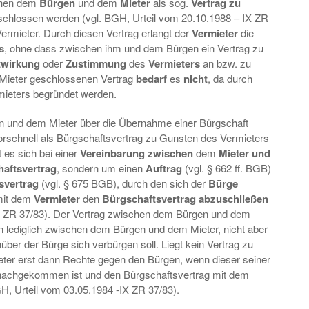
hen dem
Bürgen
und dem
Mieter
als sog.
Vertrag zu
schlossen werden (vgl. BGH, Urteil vom 20.10.1988 – IX ZR
 Vermieter. Durch diesen Vertrag erlangt der
Vermieter
die
s
, ohne dass zwischen ihm und dem Bürgen ein Vertrag zu
twirkung
oder
Zustimmung
des
Vermieters
an bzw. zu
ieter geschlossenen Vertrag
bedarf
es
nicht
, da durch
mieters begründet werden.
 und dem Mieter über die Übernahme einer Bürgschaft
vorschnell als Bürgschaftsvertrag zu Gunsten des Vermieters
 es sich bei einer
Vereinbarung zwischen
dem
Mieter und
aftsvertrag
, sondern um einen
Auftrag
(vgl. § 662 ff. BGB)
svertrag
(vgl. § 675 BGB), durch den sich der
Bürge
mit dem
Vermieter
den
Bürgschaftsvertrag abzuschließen
IX ZR 37/83). Der Vertrag zwischen dem Bürgen und dem
n lediglich zwischen dem Bürgen und dem Mieter, nicht aber
er der Bürge sich verbürgen soll. Liegt kein Vertrag zu
ieter erst dann Rechte gegen den Bürgen, wenn dieser seiner
 nachgekommen ist und den Bürgschaftsvertrag mit dem
H, Urteil vom 03.05.1984 -IX ZR 37/83).