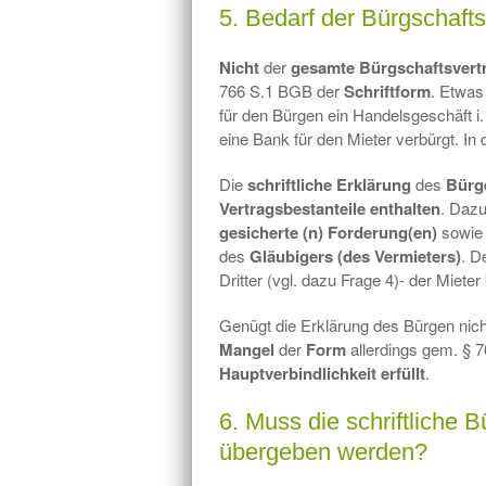
5. Bedarf der Bürgschafts
Nicht
der
gesamte Bürgschaftsvert
766 S.1 BGB der
Schriftform
. Etwas
für den Bürgen ein Handelsgeschäft i. 
eine Bank für den Mieter verbürgt. In
Die
schriftliche Erklärung
des
Bürg
Vertragsbestanteile enthalten
. Dazu
gesicherte (n) Forderung(en)
sowie
des
Gläubigers (des Vermieters)
. D
Dritter (vgl. dazu Frage 4)- der Miete
Genügt die Erklärung des Bürgen nich
Mangel
der
Form
allerdings gem. §
Hauptverbindlichkeit erfüllt
.
6. Muss die schriftliche 
übergeben werden?