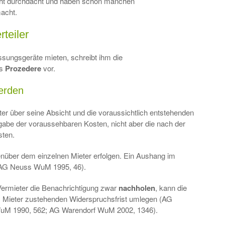
cht durchdacht und haben schon manchen
acht.
rteiler
ssungsgeräte mieten, schreibt ihm die
es
Prozedere
vor.
erden
er über seine Absicht und die voraussichtlich entstehenden
gabe der voraussehbaren Kosten, nicht aber die nach der
sten.
nüber dem einzelnen Mieter erfolgen. Ein Aushang im
n (AG Neuss WuM 1995, 46).
 Vermieter die Benachrichtigung zwar
nachholen
, kann die
m Mieter zustehenden Widerspruchsfrist umlegen (AG
uM 1990, 562; AG Warendorf WuM 2002, 1346).