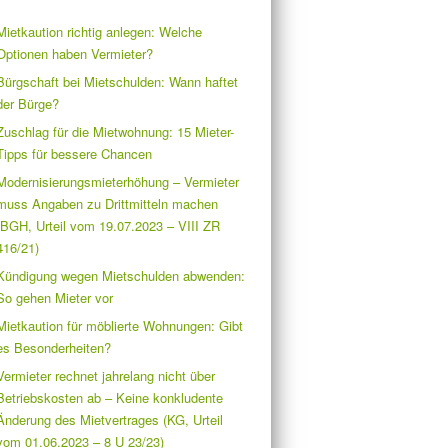
Mietkaution richtig anlegen: Welche
Optionen haben Vermieter?
Bürgschaft bei Mietschulden: Wann haftet
der Bürge?
Zuschlag für die Mietwohnung: 15 Mieter-
Tipps für bessere Chancen
Modernisierungsmieterhöhung – Vermieter
muss Angaben zu Drittmitteln machen
(BGH, Urteil vom 19.07.2023 – VIII ZR
416/21)
Kündigung wegen Mietschulden abwenden:
So gehen Mieter vor
Mietkaution für möblierte Wohnungen: Gibt
es Besonderheiten?
Vermieter rechnet jahrelang nicht über
Betriebskosten ab – Keine konkludente
Änderung des Mietvertrages (KG, Urteil
vom 01.06.2023 – 8 U 23/23)