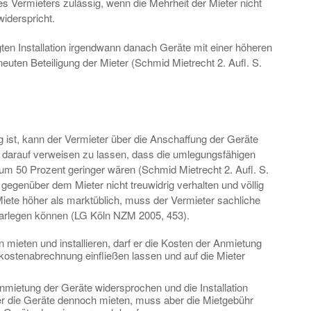
s Vermieters zulässig, wenn die Mehrheit der Mieter nicht
iderspricht.
gten Installation irgendwann danach Geräte mit einer höheren
neuten Beteiligung der Mieter (Schmid Mietrecht 2. Aufl. S.
 ist, kann der Vermieter über die Anschaffung der Geräte
ht darauf verweisen zu lassen, dass die umlegungsfähigen
um 50 Prozent geringer wären (Schmid Mietrecht 2. Aufl. S.
h gegenüber dem Mieter nicht treuwidrig verhalten und völlig
Miete höher als marktüblich, muss der Vermieter sachliche
arlegen können (LG Köln NZM 2005, 453).
 mieten und installieren, darf er die Kosten der Anmietung
zkostenabrechnung einfließen lassen und auf die Mieter
Anmietung der Geräte widersprochen und die Installation
er die Geräte dennoch mieten, muss aber die Mietgebühr