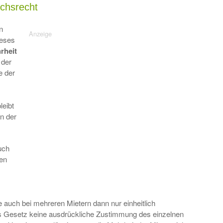
uchsrecht
n
ieses
rheit
 der
e der
leibt
n der
uch
gen
 auch bei mehreren Mietern dann nur einheitlich
Gesetz keine ausdrückliche Zustimmung des einzelnen