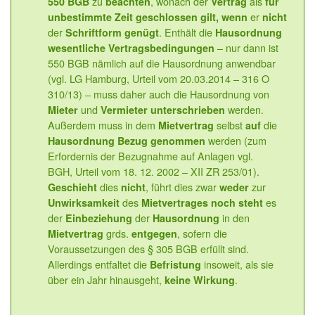
zu
, wonach der
als
550 BGB
beachten
Vertrag
für
er
unbestimmte Zeit geschlossen gilt, wenn
nicht
der
. Enthält die
Schriftform genügt
Hausordnung
– nur dann ist
wesentliche Vertragsbedingungen
550 BGB nämlich auf die Hausordnung anwendbar
(vgl. LG Hamburg, Urteil vom 20.03.2014 – 316 O
310/13) – muss daher auch die Hausordnung von
und
werden.
Mieter
Vermieter unterschrieben
Außerdem muss in dem
selbst
die
Mietvertrag
auf
werden (zum
Hausordnung Bezug genommen
Erfordernis der Bezugnahme auf Anlagen vgl.
BGH, Urteil vom 18. 12. 2002 – XII ZR 253/01).
dies
, führt dies zwar
zur
Geschieht
nicht
weder
des
es
Unwirksamkeit
Mietvertrages
noch steht
der
der
in den
Einbeziehung
Hausordnung
grds.
, sofern die
Mietvertrag
entgegen
Voraussetzungen des § 305 BGB erfüllt sind.
Allerdings entfaltet die
insoweit, als sie
Befristung
über ein Jahr hinausgeht,
.
keine Wirkung