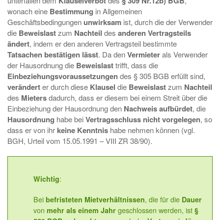
unterfallen dem
Klauselverbot
des
§ 309 Nr.12b) BGB
,
wonach eine
Bestimmung
in Allgemeinen
Geschäftsbedingungen
unwirksam
ist, durch die der Verwender
die
Beweislast
zum
Nachteil
des
anderen Vertragsteils
ändert
, indem er den anderen Vertragsteil bestimmte
Tatsachen bestätigen lässt
. Da den
Vermieter
als Verwender
der Hausordnung die
Beweislast
trifft, dass die
Einbeziehungsvoraussetzungen
des § 305 BGB erfüllt sind,
verändert
er durch diese
Klausel
die
Beweislast
zum
Nachteil
des
Mieters
dadurch, dass er diesem bei einem Streit über die
Einbeziehung der Hausordnung den
Nachweis aufbürdet
, die
Hausordnung
habe bei
Vertragsschluss nicht vorgelegen
, so
dass er von ihr
keine Kenntnis
habe nehmen können (vgl.
BGH, Urteil vom 15.05.1991 – VIII ZR 38/90).
:
Wichtig
Bei
, die für die
befristeten Mietverhältnissen
Dauer
von
geschlossen werden, ist
mehr als einem Jahr
§