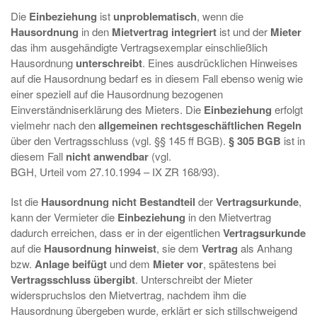
Die
Einbeziehung
ist
unproblematisch
, wenn die
Hausordnung
in den
Mietvertrag integriert
ist und der
Mieter
das ihm ausgehändigte Vertragsexemplar einschließlich
Hausordnung
unterschreibt
. Eines ausdrücklichen Hinweises
auf die Hausordnung bedarf es in diesem Fall ebenso wenig wie
einer speziell auf die Hausordnung bezogenen
Einverständniserklärung des Mieters. Die
Einbeziehung
erfolgt
vielmehr nach den
allgemeinen rechtsgeschäftlichen Regeln
über den Vertragsschluss (vgl. §§ 145 ff BGB).
§ 305 BGB
ist in
diesem Fall
nicht anwendbar
(vgl.
BGH, Urteil vom 27.10.1994 – IX ZR 168/93).
Ist die
Hausordnung nicht Bestandteil
der
Vertragsurkunde
,
kann der Vermieter die
Einbeziehung
in den Mietvertrag
dadurch erreichen, dass er in der eigentlichen
Vertragsurkunde
auf die
Hausordnung hinweist
, sie dem
Vertrag
als Anhang
bzw.
Anlage beifügt
und dem
Mieter vor
, spätestens bei
Vertragsschluss übergibt
. Unterschreibt der Mieter
widerspruchslos den Mietvertrag, nachdem ihm die
Hausordnung übergeben wurde, erklärt er sich stillschweigend