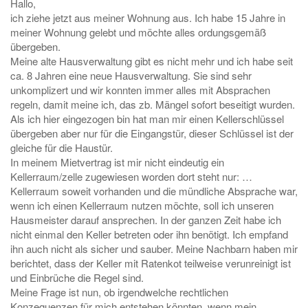
Hallo,
ich ziehe jetzt aus meiner Wohnung aus. Ich habe 15 Jahre in
meiner Wohnung gelebt und möchte alles ordungsgemäß
übergeben.
Meine alte Hausverwaltung gibt es nicht mehr und ich habe seit
ca. 8 Jahren eine neue Hausverwaltung. Sie sind sehr
unkomplizert und wir konnten immer alles mit Absprachen
regeln, damit meine ich, das zb. Mängel sofort beseitigt wurden.
Als ich hier eingezogen bin hat man mir einen Kellerschlüssel
übergeben aber nur für die Eingangstür, dieser Schlüssel ist der
gleiche für die Haustür.
In meinem Mietvertrag ist mir nicht eindeutig ein
Kellerraum/zelle zugewiesen worden dort steht nur: …
Kellerraum soweit vorhanden und die mündliche Absprache war,
wenn ich einen Kellerraum nutzen möchte, soll ich unseren
Hausmeister darauf ansprechen. In der ganzen Zeit habe ich
nicht einmal den Keller betreten oder ihn benötigt. Ich empfand
ihn auch nicht als sicher und sauber. Meine Nachbarn haben mir
berichtet, dass der Keller mit Ratenkot teilweise verunreinigt ist
und Einbrüche die Regel sind.
Meine Frage ist nun, ob irgendwelche rechtlichen
Konzequenzen für mich entstehen könnten, wenn mein