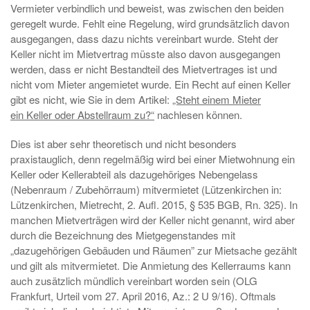
Vermieter verbindlich und beweist, was zwischen den beiden
geregelt wurde. Fehlt eine Regelung, wird grundsätzlich davon
ausgegangen, dass dazu nichts vereinbart wurde. Steht der
Keller nicht im Mietvertrag müsste also davon ausgegangen
werden, dass er nicht Bestandteil des Mietvertrages ist und
nicht vom Mieter angemietet wurde. Ein Recht auf einen Keller
gibt es nicht, wie Sie in dem Artikel:
„Steht einem Mieter
ein Keller
oder Abstellraum
zu?“
nachlesen können.
Dies ist aber sehr theoretisch und nicht besonders
praxistauglich, denn regelmäßig wird bei einer Mietwohnung ein
Keller oder Kellerabteil als dazugehöriges Nebengelass
(Nebenraum / Zubehörraum) mitvermietet (Lützenkirchen in:
Lützenkirchen, Mietrecht, 2. Aufl. 2015, § 535 BGB, Rn. 325). In
manchen Mietverträgen wird der Keller nicht genannt, wird aber
durch die Bezeichnung des Mietgegenstandes mit
„dazugehörigen Gebäuden und Räumen” zur Mietsache gezählt
und gilt als mitvermietet. Die Anmietung des Kellerraums kann
auch zusätzlich mündlich vereinbart worden sein (OLG
Frankfurt, Urteil vom 27. April 2016, Az.: 2 U 9/16). Oftmals