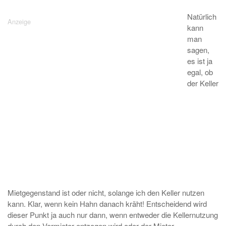
Natürlich
kann
man
sagen,
es ist ja
egal, ob
der Keller
Mietgegenstand ist oder nicht, solange ich den Keller nutzen
kann. Klar, wenn kein Hahn danach kräht! Entscheidend wird
dieser Punkt ja auch nur dann, wenn entweder die Kellernutzung
durch den Vermieter entzogen wird oder der Mieter