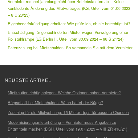
Vermieter rechnet jahrelang nicht über Betriebskosten ab – Keine
konkludente Änderung des Mietvertrages (KG, Urteil vom 01.06.2023
– 8 U 23/23)
Eigenbedarfskündigung erhalten: Wie prüfe ich, ob sie berechtigt ist?
Entschädigung für gehbehinderten Mieter wegen Verweigerung einer
Rollstuhlrampe (LG Berlin II, Urteil vom 30.09.2024 – 66 S 24/24)
Ratenzahlung bei Mietschulden: So verhandeln Sie mit dem Vermieter
NEUESTE ARTIKEL
Mietkaution richtig anlegen: Welche Optionen haben Vermieter?
Bürgschaft bei Mietschulden: Wann haftet der Bürge?
Zuschlag für die Mietwohnung: 15 Mieter-Tipps für bessere Chancen
Modernisierungsmieterhöhung – Vermieter muss Angaben zu
Drittmitteln machen (BGH, Urteil vom 19.07.2023 – VIII ZR 416/21)