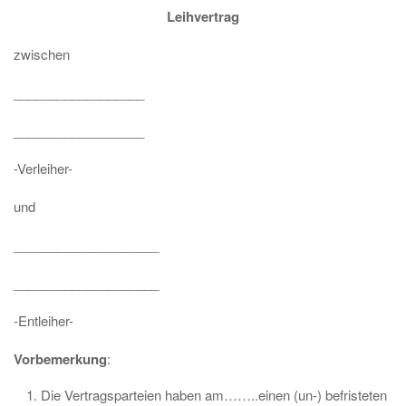
Leihvertrag
zwischen
__________________
__________________
-Verleiher-
und
____________________
____________________
-Entleiher-
Vorbemerkung
:
Die Vertragsparteien haben am……..einen (un-) befristeten