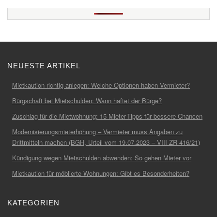
NEUESTE ARTIKEL
Mietkaution richtig anlegen: Welche Optionen haben Vermieter?
Bürgschaft bei Mietschulden: Wann haftet der Bürge?
Zuschlag für die Mietwohnung: 15 Mieter-Tipps für bessere Chancen
Modernisierungsmieterhöhung – Vermieter muss Angaben zu
Drittmitteln machen (BGH, Urteil vom 19.07.2023 – VIII ZR 416/21)
Kündigung wegen Mietschulden abwenden: So gehen Mieter vor
Mietkaution für möblierte Wohnungen: Gibt es Besonderheiten?
KATEGORIEN