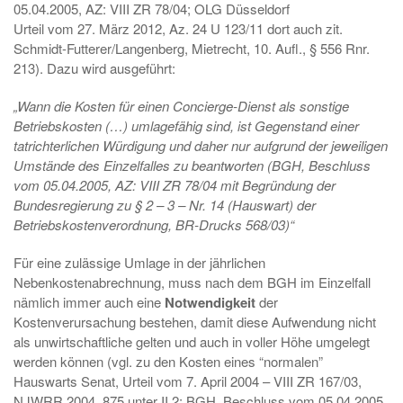
05.04.2005, AZ: VIII ZR 78/04; OLG Düsseldorf
Urteil vom 27. März 2012, Az. 24 U 123/11 dort auch zit.
Schmidt-Futterer/Langenberg, Mietrecht, 10. Aufl., § 556 Rnr.
213). Dazu wird ausgeführt:
„Wann die Kosten für einen Concierge-Dienst als sonstige
Betriebskosten (…) umlagefähig sind, ist Gegenstand einer
tatrichterlichen Würdigung und daher nur aufgrund der jeweiligen
Umstände des Einzelfalles zu beantworten (BGH, Beschluss
vom 05.04.2005, AZ: VIII ZR 78/04 mit Begründung der
Bundesregierung zu § 2 – 3 – Nr. 14 (Hauswart) der
Betriebskostenverordnung, BR-Drucks 568/03)“
Für eine zulässige Umlage in der jährlichen
Nebenkostenabrechnung, muss nach dem BGH im Einzelfall
nämlich immer auch eine
Notwendigkeit
der
Kostenverursachung bestehen, damit diese Aufwendung nicht
als unwirtschaftliche gelten und auch in voller Höhe umgelegt
werden können (vgl. zu den Kosten eines “normalen”
Hauswarts Senat, Urteil vom 7. April 2004 – VIII ZR 167/03,
NJWRR 2004, 875 unter II 2; BGH, Beschluss vom 05.04.2005,