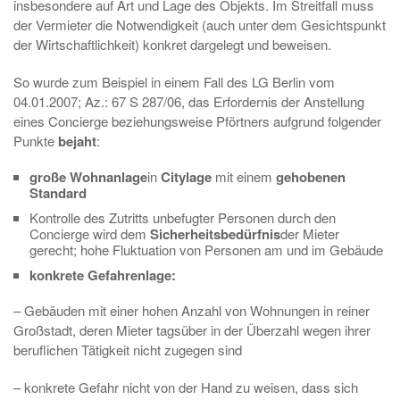
insbesondere auf Art und Lage des Objekts. Im Streitfall muss
der Vermieter die Notwendigkeit (auch unter dem Gesichtspunkt
der Wirtschaftlichkeit) konkret dargelegt und beweisen.
So wurde zum Beispiel in einem Fall des LG Berlin vom
04.01.2007; Az.: 67 S 287/06, das Erfordernis der Anstellung
eines Concierge beziehungsweise Pförtners aufgrund folgender
Punkte
bejaht
:
große Wohnanlage
in
Citylage
mit einem
gehobenen
Standard
Kontrolle des Zutritts unbefugter Personen durch den
Concierge wird dem
Sicherheitsbedürfnis
der Mieter
gerecht; hohe Fluktuation von Personen am und im Gebäude
konkrete Gefahrenlage:
– Gebäuden mit einer hohen Anzahl von Wohnungen in reiner
Großstadt, deren Mieter tagsüber in der Überzahl wegen ihrer
beruflichen Tätigkeit nicht zugegen sind
– konkrete Gefahr nicht von der Hand zu weisen, dass sich