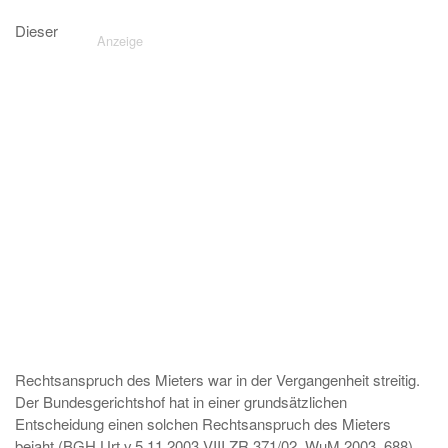
Dieser
Rechtsanspruch des Mieters war in der Vergangenheit streitig.
Der Bundesgerichtshof hat in einer grundsätzlichen
Entscheidung einen solchen Rechtsanspruch des Mieters
bejaht (BGH Urt.v.5.11.2003 VIII ZR 371/02, WuM 2003, 688).