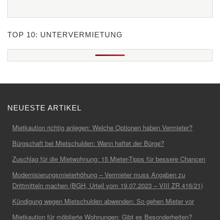
TOP 10: UNTERVERMIETUNG
NEUESTE ARTIKEL
Mietkaution richtig anlegen: Welche Optionen haben Vermieter?
Bürgschaft bei Mietschulden: Wann haftet der Bürge?
Zuschlag für die Mietwohnung: 15 Mieter-Tipps für bessere Chancen
Modernisierungsmieterhöhung – Vermieter muss Angaben zu
Drittmitteln machen (BGH, Urteil vom 19.07.2023 – VIII ZR 416/21)
Kündigung wegen Mietschulden abwenden: So gehen Mieter vor
Mietkaution für möblierte Wohnungen: Gibt es Besonderheiten?