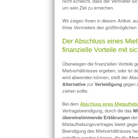
nicht schlecht, dass der Vermieter si
um sein Ziel zu erreichen.
Wir zeigen Ihnen in diesem Artikel, a
Ihres Vermieters den größtmöglichen
Der Abschluss eines Miet
finanzielle Vorteile mit si
Überwiegen die finanziellen Vorteile 
Mietverhältnisses ergeben, oder ist de
wird abwenden können, stellt der Abs
Alternative
zur
Verteidigung
gegen 
ziehen sollte.
Bei dem
Abschluss eines Mietaufheb
Vertragsbeendigung, durch die das
Mi
übereinstimmende Erklärungen
der
Mietaufhebungsvertrages bietet geg
Beendigung des Mietverhältnisses he
getroffen werden können, die die
Abw