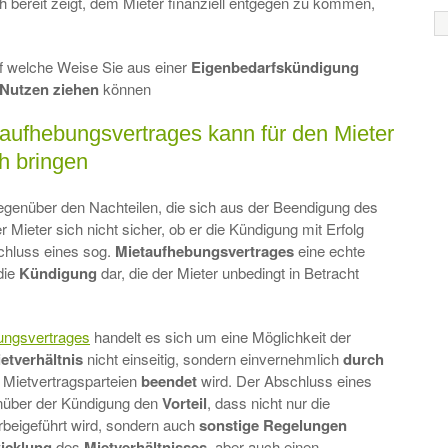
ch bereit zeigt, dem Mieter finanziell entgegen zu kommen,
uf welche Weise Sie aus einer
Eigenbedarfskündigung
Nutzen
ziehen
können
aufhebungsvertrages kann für den Mieter
ch bringen
gegenüber den Nachteilen, die sich aus der Beendigung des
r Mieter sich nicht sicher, ob er die Kündigung mit Erfolg
chluss eines sog.
Mietaufhebungsvertrages
eine echte
die
Kündigung
dar, die der Mieter unbedingt in Betracht
ungsvertrages
handelt es sich um eine Möglichkeit der
etverhältnis
nicht einseitig, sondern einvernehmlich
durch
 Mietvertragsparteien
beendet
wird. Der Abschluss eines
enüber der Kündigung den
Vorteil
, dass nicht nur die
rbeigeführt wird, sondern auch
sonstige
Regelungen
icklung
des
Mietverhältnisses
, aber auch einen