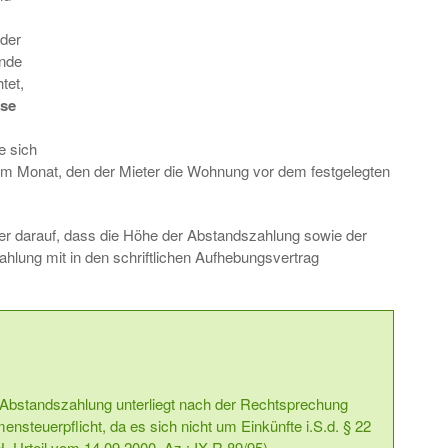
 der
ende
tet,
sse
e sich
em Monat, den der Mieter die Wohnung vor dem festgelegten
er darauf, dass die Höhe der Abstandszahlung sowie der
ahlung mit in den schriftlichen Aufhebungsvertrag
 Abstandszahlung unterliegt nach der Rechtsprechung
steuerpflicht, da es sich nicht um Einkünfte i.S.d. § 22
, Urteil vom 14.09.2000, Az.: IX R 89/95).