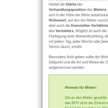
hierbei die
Stärke
der
Verhandlungsposition
des
Mieters
,
sich in der Höhe der Miete ausdrück
Wohnwert
, auf den der Mieter verzich
aber auch die
finanziellen Verhältni
des
Vermieters
. Möglich ist auch die
Festlegung einer Abstandszahlung, di
mit jedem Tag, jeder Woche oder jed
Termin räumt, erhöht.
Besonders Acht geben sollte der Miet
Zeitpunkt und die Art und Weise der Z
aufgenommen werden.
Hinweis für Mieter:
Die an den Mieter gezahlte
des BFH nicht der Einkommen
Nr.3 EStG handelt (vgl. BFH