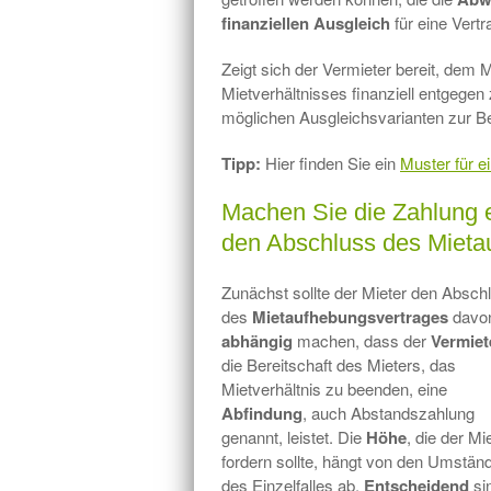
finanziellen
Ausgleich
für eine Vertr
Zeigt sich der Vermieter bereit, dem 
Mietverhältnisses finanziell entgegen
möglichen Ausgleichsvarianten zur B
Tipp:
Hier finden Sie ein
Muster für e
Machen Sie die Zahlung e
den Abschluss des Mieta
Zunächst sollte der Mieter den Absch
des
Mietaufhebungsvertrages
davo
abhängig
machen, dass der
Vermiet
die Bereitschaft des Mieters, das
Mietverhältnis zu beenden, eine
Abfindung
, auch Abstandszahlung
genannt, leistet. Die
Höhe
, die der Mi
fordern sollte, hängt von den Umstän
des Einzelfalles ab.
Entscheidend
si