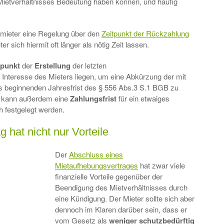
Mietverhältnisses Bedeutung haben können, und häufig
rmieter eine Regelung über den
Zeitpunkt der Rückzahlung
er sich hiermit oft länger als nötig Zeit lassen.
tpunkt
der
Erstellung
der letzten
Interesse des Mieters liegen, um eine Abkürzung der mit
beginnenden Jahresfrist des § 556 Abs.3 S.1 BGB zu
 kann außerdem eine
Zahlungsfrist
für ein etwaiges
h festgelegt werden.
 hat nicht nur Vorteile
Der
Abschluss eines
Mietaufhebungsvertrages
hat zwar viele
finanzielle Vorteile gegenüber der
Beendigung des Mietverhältnisses durch
eine Kündigung. Der Mieter sollte sich aber
dennoch im Klaren darüber sein, dass er
vom Gesetz als
weniger
schutzbedürftig