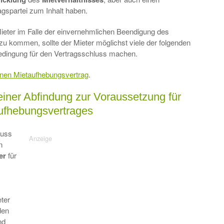
agspartei zum Inhalt haben.
Mieter im Falle der einvernehmlichen Beendigung des
 zu kommen, sollte der Mieter möglichst viele der folgenden
edingung für den Vertragsschluss machen.
inen Mietaufhebungsvertrag
.
iner Abfindung zur Voraussetzung für
ufhebungsvertrages
luss
n
er
für
eter
den
nd