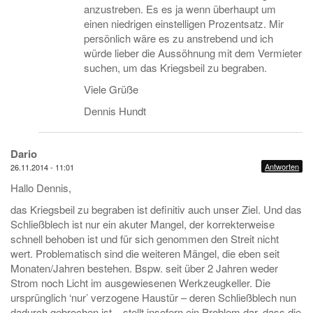
anzustreben. Es es ja wenn überhaupt um
einen niedrigen einstelligen Prozentsatz. Mir
persönlich wäre es zu anstrebend und ich
würde lieber die Aussöhnung mit dem Vermieter
suchen, um das Kriegsbeil zu begraben.
Viele Grüße
Dennis Hundt
Dario
Antworten
26.11.2014 - 11:01
Hallo Dennis,
das Kriegsbeil zu begraben ist definitiv auch unser Ziel. Und das
Schließblech ist nur ein akuter Mangel, der korrekterweise
schnell behoben ist und für sich genommen den Streit nicht
wert. Problematisch sind die weiteren Mängel, die eben seit
Monaten/Jahren bestehen. Bspw. seit über 2 Jahren weder
Strom noch Licht im ausgewiesenen Werkzeugkeller. Die
ursprünglich ‘nur’ verzogene Haustür – deren Schließblech nun
dadurch gebrochen ist – stellt insofern ein Problem dar, dass die