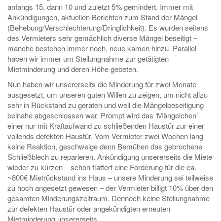
anfangs 15, dann 10 und zuletzt 5% gemindert. Immer mit
Ankündigungen, aktuellen Berichten zum Stand der Mängel
(Behebung/Verschlechterung/Dringlichkeit). Es wurden seitens
des Vermieters sehr gemächlich diverse Mängel beseitigt –
manche bestehen immer noch, neue kamen hinzu. Parallel
haben wir immer um Stellungnahme zur getätigten
Mietminderung und deren Höhe gebeten.
Nun haben wir unsererseits die Minderung für zwei Monate
ausgesetzt, um unseren guten Willen zu zeigen, um nicht allzu
sehr in Rückstand zu geraten und weil die Mängelbeseitigung
beinahe abgeschlossen war. Prompt wird das ‘Mängelchen’
einer nur mit Kraftaufwand zu schließenden Haustür zur einer
vollends defekten Haustür. Vom Vermieter zwei Wochen lang
keine Reaktion, geschweige denn Bemühen das gebrochene
Schließblech zu reparieren. Ankündigung unsererseits die Miete
wieder zu kürzen – schon flattert eine Forderung für die ca.
~800€ Mietrückstand ins Haus – unsere Minderung sei teilweise
zu hoch angesetzt gewesen – der Vermieter billigt 10% über den
gesamten Minderungszeitraum. Dennoch keine Stellungnahme
zur defekten Haustür oder angekündigten erneuten
Mietminderung unsererseits.