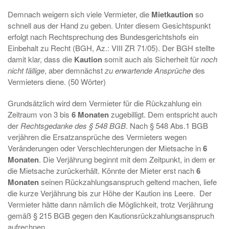
Demnach weigern sich viele Vermieter, die
Mietkaution
so
schnell aus der Hand zu geben. Unter diesem Gesichtspunkt
erfolgt nach Rechtsprechung des Bundesgerichtshofs ein
Einbehalt zu Recht (BGH, Az.: VIII ZR 71/05). Der BGH stellte
damit klar, dass die
Kaution
somit auch als Sicherheit für
noch
nicht fällige
, aber demnächst
zu erwartende Ansprüche
des
Vermieters diene. (50 Wörter)
Grundsätzlich wird dem Vermieter für die Rückzahlung ein
Zeitraum von
3 bis
6 Monaten
zugebilligt. Dem entspricht auch
der
Rechtsgedanke des § 548 BGB
. Nach § 548 Abs.1 BGB
verjähren die Ersatzansprüche des Vermieters wegen
Veränderungen oder Verschlechterungen der Mietsache in
6
Monaten
. Die Verjährung beginnt mit dem Zeitpunkt, in dem er
die Mietsache zurückerhält. Könnte der Mieter erst nach
6
Monaten
seinen Rückzahlungsanspruch geltend machen, liefe
die kurze Verjährung bis zur Höhe der Kaution ins Leere. Der
Vermieter hätte dann nämlich die Möglichkeit, trotz Verjährung
gemäß § 215 BGB gegen den Kautionsrückzahlungsanspruch
aufrechnen.